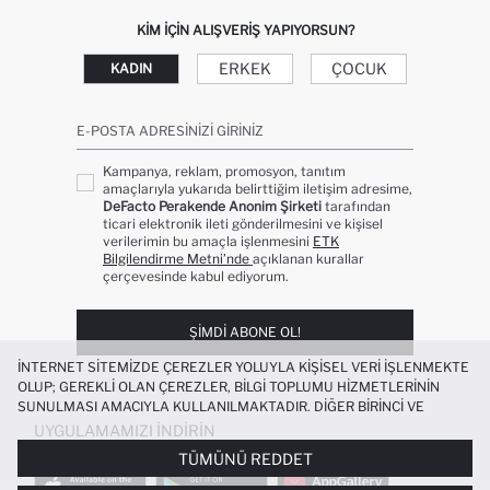
KIM IÇIN ALIŞVERIŞ YAPIYORSUN?
ERKEK
ÇOCUK
KADIN
E-POSTA ADRESINIZI GIRINIZ
Kampanya, reklam, promosyon, tanıtım
amaçlarıyla yukarıda belirttiğim iletişim adresime,
DeFacto Perakende Anonim Şirketi
tarafından
ticari elektronik ileti gönderilmesini ve kişisel
verilerimin bu amaçla işlenmesini
ETK
Bilgilendirme Metni’nde
açıklanan kurallar
çerçevesinde kabul ediyorum.
ŞIMDI ABONE OL!
İNTERNET SITEMIZDE ÇEREZLER YOLUYLA KIŞISEL VERI IŞLENMEKTE
OLUP; GEREKLI OLAN ÇEREZLER, BILGI TOPLUMU HIZMETLERININ
SUNULMASI AMACIYLA KULLANILMAKTADIR. DIĞER BIRINCI VE
ÜÇÜNCÜ TARAF ÇEREZLER ISE SIZE DAHA IYI BIR ALIŞVERIŞ
UYGULAMAMIZI İNDIRIN
DENEYIMI SUNULABILMESI, SITEMIZIN DAHA IŞLEVSEL KILINMASI VE
TÜMÜNÜ REDDET
KIŞISELLEŞTIRMESI VE AÇIK RIZA VERMENIZ HALINDE, SIZLERE
YÖNELIK PAZARLAMA FAALIYETLERININ YAPILMASI AMAÇLARIYLA