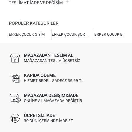
TESLIMAT İADE VE DEĞIŞIM
POPÜLER KATEGORILER
ERKEK ÇOCUK GIYIM
ERKEK ÇOCUK ŞORT
ERKEK ÇOCUK EŞOFM
MAĞAZADAN TESLIM AL
MAĞAZADAN TESLIM ÜCRETSIZ
KAPIDA ÖDEME
HIZMET BEDELI SADECE 39,99 TL
MAĞAZADA DEĞIŞIM&İADE
ONLINE AL MAĞAZADA DEĞIŞTIR
ÜCRETSIZ IADE
30 GÜN IÇERISINDE IADE ET