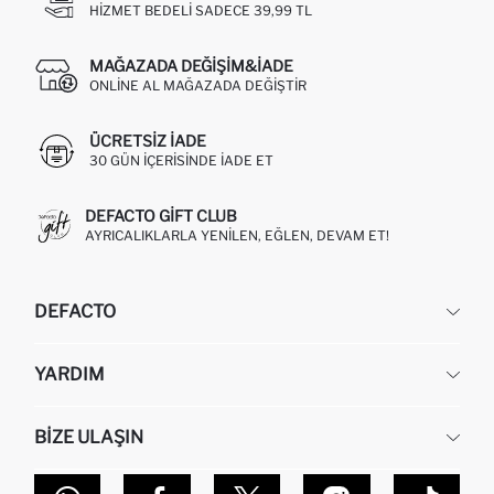
HIZMET BEDELI SADECE 39,99 TL
MAĞAZADA DEĞIŞIM&İADE
ONLINE AL MAĞAZADA DEĞIŞTIR
ÜCRETSIZ IADE
30 GÜN IÇERISINDE IADE ET
DEFACTO GIFT CLUB
AYRICALIKLARLA YENILEN, EĞLEN, DEVAM ET!
DEFACTO
KURUMSAL
YARDIM
HAKKIMIZDA
İNSAN KAYNAKLARI
SIKÇA SORULAN SORULAR
BIZE ULAŞIN
KURUMSAL SATIŞ
SIPARIŞIMI NASIL TAKIP EDERIM?
TOPTAN SATIŞ (WHOLESALE PARTNER)
NASIL İADE EDERIM?
MAĞAZALARIMIZ