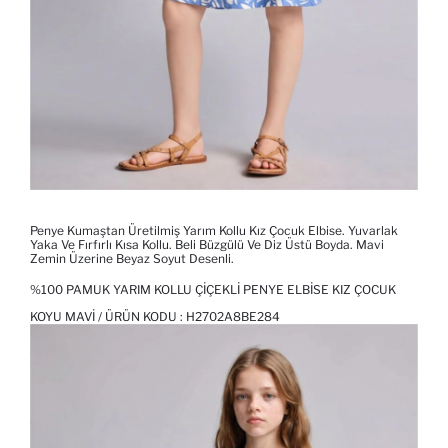
Penye Kumaştan Üretilmiş Yarım Kollu Kız Çocuk Elbise. Yuvarlak
Yaka Ve Fırfırlı Kısa Kollu. Beli Büzgülü Ve Diz Üstü Boyda. Mavi
Zemin Üzerine Beyaz Soyut Desenli.
%100 PAMUK YARIM KOLLU ÇIÇEKLI PENYE ELBISE KIZ ÇOCUK
KOYU MAVI / ÜRÜN KODU :
H2702A8BE284