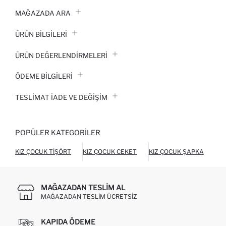
MAĞAZADA ARA
ÜRÜN BILGILERI
ÜRÜN DEĞERLENDİRMELERİ
ÖDEME BİLGİLERİ
TESLIMAT İADE VE DEĞIŞIM
POPÜLER KATEGORILER
KIZ ÇOCUK TIŞÖRT
KIZ ÇOCUK CEKET
KIZ ÇOCUK ŞAPKA
KI
MAĞAZADAN TESLIM AL
MAĞAZADAN TESLIM ÜCRETSIZ
KAPIDA ÖDEME