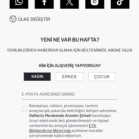
DEFACTO TEKNOLOJI
GIFT CLUB SIKÇA SORULAN SORULAR
İLETIŞIM FORMU
SITEMAP
İŞLEM REHBERI
MÜŞTERI HIZMETLERI
0850 333 22 86
KAMPANYALAR
ÜLKE DEĞIŞTIR
KIŞISEL VERILERIN KORUNMASI VE GIZLILIK
YENI NE VAR BU HAFTA?
YENILIKLERDEN HABERDAR OLMAK İÇIN BÜLTENIMIZE ABONE OLUN
KIM IÇIN ALIŞVERIŞ YAPIYORSUN?
ERKEK
ÇOCUK
KADIN
E-POSTA ADRESINIZI GIRINIZ
Kampanya, reklam, promosyon, tanıtım
amaçlarıyla yukarıda belirttiğim iletişim adresime,
DeFacto Perakende Anonim Şirketi
tarafından
ticari elektronik ileti gönderilmesini ve kişisel
verilerimin bu amaçla işlenmesini
ETK
Bilgilendirme Metni’nde
açıklanan kurallar
çerçevesinde kabul ediyorum.