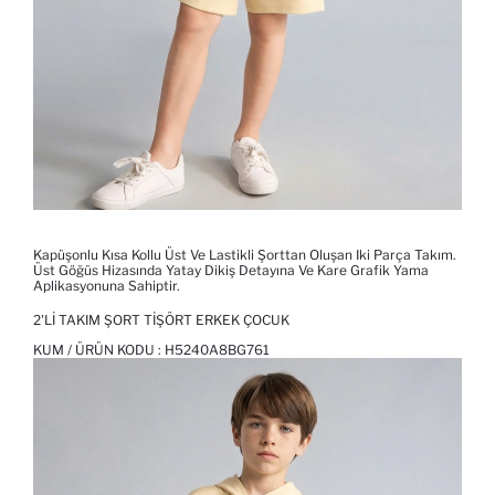
Kapüşonlu Kısa Kollu Üst Ve Lastikli Şorttan Oluşan Iki Parça Takım.
Üst Göğüs Hizasında Yatay Dikiş Detayına Ve Kare Grafik Yama
Aplikasyonuna Sahiptir.
2'LI TAKIM ŞORT TIŞÖRT ERKEK ÇOCUK
KUM / ÜRÜN KODU :
H5240A8BG761