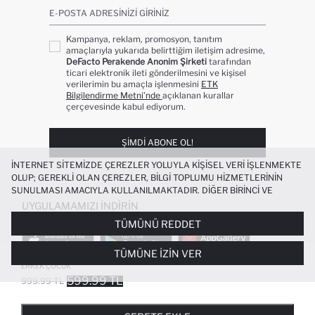
E-POSTA ADRESINIZI GIRINIZ
Kampanya, reklam, promosyon, tanıtım
amaçlarıyla yukarıda belirttiğim iletişim adresime,
DeFacto Perakende Anonim Şirketi
tarafından
ticari elektronik ileti gönderilmesini ve kişisel
verilerimin bu amaçla işlenmesini
ETK
Bilgilendirme Metni’nde
açıklanan kurallar
çerçevesinde kabul ediyorum.
ŞIMDI ABONE OL!
İNTERNET SITEMIZDE ÇEREZLER YOLUYLA KIŞISEL VERI IŞLENMEKTE
OLUP; GEREKLI OLAN ÇEREZLER, BILGI TOPLUMU HIZMETLERININ
SUNULMASI AMACIYLA KULLANILMAKTADIR. DIĞER BIRINCI VE
ÜÇÜNCÜ TARAF ÇEREZLER ISE SIZE DAHA IYI BIR ALIŞVERIŞ
UYGULAMAMIZI İNDIRIN
DENEYIMI SUNULABILMESI, SITEMIZIN DAHA IŞLEVSEL KILINMASI VE
TÜMÜNÜ REDDET
KIŞISELLEŞTIRMESI VE AÇIK RIZA VERMENIZ HALINDE, SIZLERE
YÖNELIK PAZARLAMA FAALIYETLERININ YAPILMASI AMAÇLARIYLA
TÜMÜNE İZIN VER
SINIRLI OLARAK KULLANILACAKTIR. ÇEREZLERE DAIR TERCIHLERINIZI
2'LI TAKIM KAPÜŞONLU ŞORT TIŞÖRT
+1
ÇEREZ TERCIHLERI
PANELI ARACILIĞIYLA HER ZAMAN YÖNETEBILIR,
ERKEK ÇOCUK
ÇEREZLERLE ILGILI DAHA DETAYLI BILGIYE
ÇEREZ AYDINLATMA
599.99 TL
999.99 TL
POPÜLER KATEGORILER
METNI
’NDEN ULAŞABILIRSINIZ.
FAVORILERE EKLENDI
GELINCE HABER VER
SEPETE EKLENIYOR
SEPETE EKLENDI
KADIN MAYO
KADIN BEYAZ TIŞÖRT