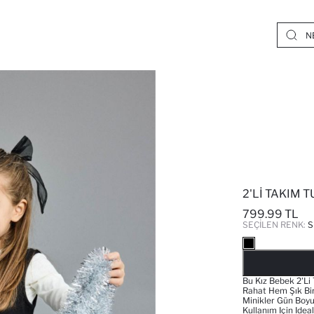
2'LI TAKIM 
799.99 TL
SEÇILEN RENK:
S
Bu Kız Bebek 2'li
Rahat Hem Şık Bi
Minikler Gün Boyu
Kullanım Için Idea