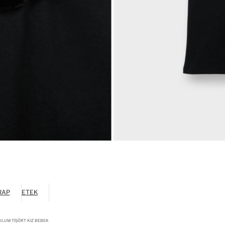
RAP
ETEK
TULUM TIŞÖRT KIZ BEBEK