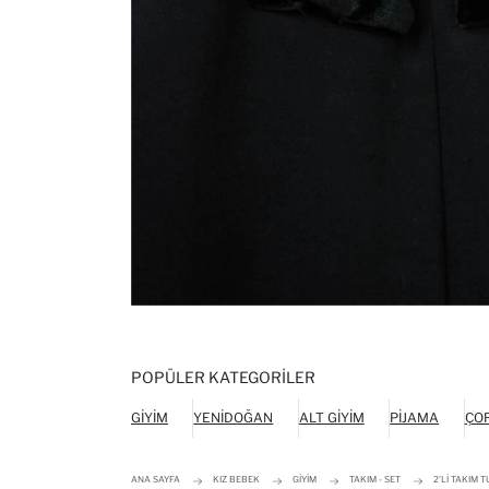
POPÜLER KATEGORILER
GIYIM
YENIDOĞAN
ALT GIYIM
PIJAMA
ÇO
ANA SAYFA
KIZ BEBEK
GIYIM
TAKIM - SET
2'LI TAKIM 