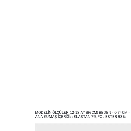
MODELIN ÖLÇÜLERI 12-18 AY (86CM) BEDEN - 0,74CM -
ANA KUMAŞ İÇERIĞI: : ELASTAN 7%,POLIESTER 93%