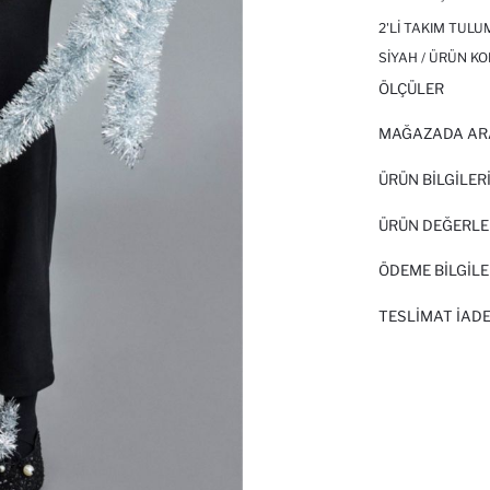
2'LI TAKIM TULU
SIYAH / ÜRÜN KO
ÖLÇÜLER
MAĞAZADA AR
ÜRÜN BILGILER
ÜRÜN DEĞERLE
ÖDEME BİLGİLE
TESLIMAT İADE