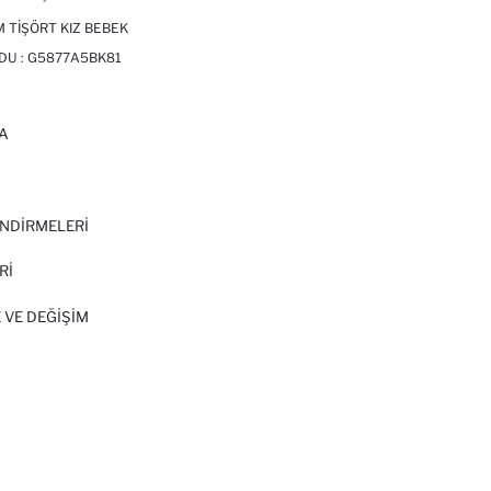
M TIŞÖRT KIZ BEBEK
DU :
G5877A5BK81
A
I
NDİRMELERİ
Rİ
 VE DEĞIŞIM