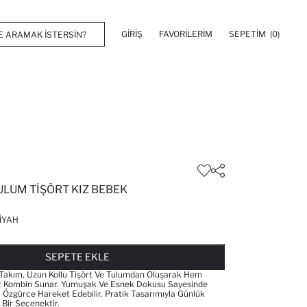
GIRIŞ
FAVORILERIM
SEPETIM
(0)
TULUM TIŞÖRT KIZ BEBEK
IYAH
FAVORILERE EKLENDI
GELINCE HABER VER
SEPETE EKLENIYOR
SEPETE EKLENDI
SEPETE EKLE
 Takım, Uzun Kollu Tişört Ve Tulumdan Oluşarak Hem
r Kombin Sunar. Yumuşak Ve Esnek Dokusu Sayesinde
 Özgürce Hareket Edebilir. Pratik Tasarımıyla Günlük
l Bir Seçenektir.