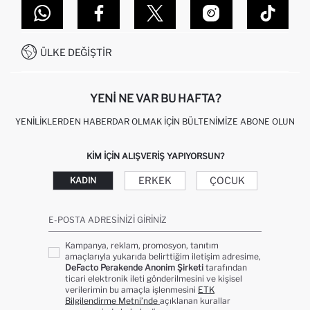
DEFACTO TEKNOLOJI
GIFT CLUB SIKÇA SORULAN SORULAR
İLETIŞIM FORMU
SITEMAP
İŞLEM REHBERI
MÜŞTERI HIZMETLERI
0850 333 22 86
KAMPANYALAR
ÜLKE DEĞIŞTIR
KIŞISEL VERILERIN KORUNMASI VE GIZLILIK
YENI NE VAR BU HAFTA?
YENILIKLERDEN HABERDAR OLMAK İÇIN BÜLTENIMIZE ABONE OLUN
KIM IÇIN ALIŞVERIŞ YAPIYORSUN?
ERKEK
ÇOCUK
KADIN
E-POSTA ADRESINIZI GIRINIZ
Kampanya, reklam, promosyon, tanıtım
amaçlarıyla yukarıda belirttiğim iletişim adresime,
DeFacto Perakende Anonim Şirketi
tarafından
ticari elektronik ileti gönderilmesini ve kişisel
verilerimin bu amaçla işlenmesini
ETK
Bilgilendirme Metni’nde
açıklanan kurallar