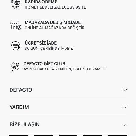
KAPIDA ÖDEME
HIZMET BEDELI SADECE 39,99 TL
MAĞAZADA DEĞIŞIM&İADE
ONLINE AL MAĞAZADA DEĞIŞTIR
ÜCRETSIZ IADE
30 GÜN IÇERISINDE IADE ET
DEFACTO GIFT CLUB
AYRICALIKLARLA YENILEN, EĞLEN, DEVAM ET!
DEFACTO
KURUMSAL
YARDIM
HAKKIMIZDA
İNSAN KAYNAKLARI
SIKÇA SORULAN SORULAR
BIZE ULAŞIN
KURUMSAL SATIŞ
SIPARIŞIMI NASIL TAKIP EDERIM?
TOPTAN SATIŞ (WHOLESALE PARTNER)
NASIL İADE EDERIM?
MAĞAZALARIMIZ