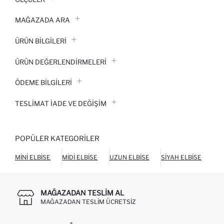
MAĞAZADA ARA
ÜRÜN BILGILERI
ÜRÜN DEĞERLENDİRMELERİ
ÖDEME BİLGİLERİ
TESLIMAT İADE VE DEĞIŞIM
POPÜLER KATEGORILER
MINI ELBISE
MIDI ELBISE
UZUN ELBISE
SIYAH ELBISE
BEY
MAĞAZADAN TESLIM AL
MAĞAZADAN TESLIM ÜCRETSIZ