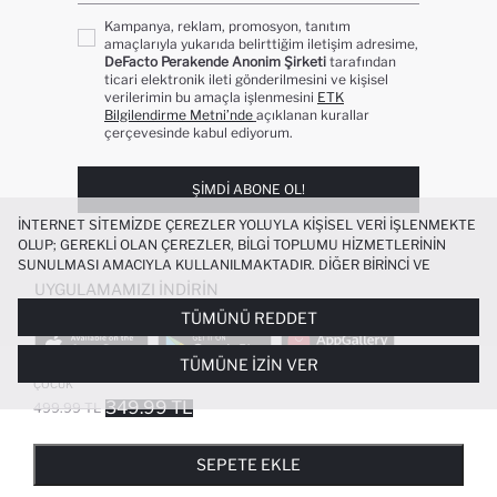
Kampanya, reklam, promosyon, tanıtım
amaçlarıyla yukarıda belirttiğim iletişim adresime,
DeFacto Perakende Anonim Şirketi
tarafından
ticari elektronik ileti gönderilmesini ve kişisel
verilerimin bu amaçla işlenmesini
ETK
Bilgilendirme Metni’nde
açıklanan kurallar
çerçevesinde kabul ediyorum.
ŞIMDI ABONE OL!
İNTERNET SITEMIZDE ÇEREZLER YOLUYLA KIŞISEL VERI IŞLENMEKTE
OLUP; GEREKLI OLAN ÇEREZLER, BILGI TOPLUMU HIZMETLERININ
SUNULMASI AMACIYLA KULLANILMAKTADIR. DIĞER BIRINCI VE
ÜÇÜNCÜ TARAF ÇEREZLER ISE SIZE DAHA IYI BIR ALIŞVERIŞ
UYGULAMAMIZI İNDIRIN
DENEYIMI SUNULABILMESI, SITEMIZIN DAHA IŞLEVSEL KILINMASI VE
TÜMÜNÜ REDDET
KIŞISELLEŞTIRMESI VE AÇIK RIZA VERMENIZ HALINDE, SIZLERE
YÖNELIK PAZARLAMA FAALIYETLERININ YAPILMASI AMAÇLARIYLA
TÜMÜNE İZIN VER
SINIRLI OLARAK KULLANILACAKTIR. ÇEREZLERE DAIR TERCIHLERINIZI
BASKILI BELI LASTIKLI 2'LI ŞORT KIZ
ÇEREZ TERCIHLERI
PANELI ARACILIĞIYLA HER ZAMAN YÖNETEBILIR,
ÇOCUK
ÇEREZLERLE ILGILI DAHA DETAYLI BILGIYE
ÇEREZ AYDINLATMA
349.99 TL
499.99 TL
POPÜLER KATEGORILER
METNI
’NDEN ULAŞABILIRSINIZ.
FAVORILERE EKLENDI
GELINCE HABER VER
SEPETE EKLENIYOR
SEPETE EKLENDI
KADIN MAYO
KADIN BEYAZ TIŞÖRT
SEPETE EKLE
BIKINI
ERKEK BEYAZ TIŞÖRT
HASIR ŞAPKA
TESETTÜR ELBISE