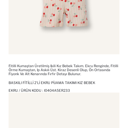
Fitilli Kumaştan Üretilmiş Ikili Kız Bebek Takım. Ekru Renginde, Fitilli
Örme Kumaştan, Ip Askılı Üst. Kiraz Desenli Olup, Ön Ortasında
Fiyonk Ve Alt Kenarında Fırfır Detayı Bulunur.
BASKILI FITILLI 2'LI EKRU PIJAMA TAKIMI KIZ BEBEK
EKRU / ÜRÜN KODU :
I0404A5ER233