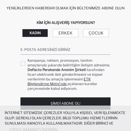
YENILIKLERDEN HABERDAR OLMAK İÇIN BÜLTENIMIZE ABONE OLUN
KIM IÇIN ALIŞVERIŞ YAPIYORSUN?
ERKEK
ÇOCUK
KADIN
E-POSTA ADRESINIZI GIRINIZ
Kampanya, reklam, promosyon, tanıtım
amaçlarıyla yukarıda belirttiğim iletişim adresime,
DeFacto Perakende Anonim Şirketi
tarafından
ticari elektronik ileti gönderilmesini ve kişisel
verilerimin bu amaçla işlenmesini
ETK
Bilgilendirme Metni’nde
açıklanan kurallar
çerçevesinde kabul ediyorum.
ŞIMDI ABONE OL!
İNTERNET SITEMIZDE ÇEREZLER YOLUYLA KIŞISEL VERI IŞLENMEKTE
OLUP; GEREKLI OLAN ÇEREZLER, BILGI TOPLUMU HIZMETLERININ
SUNULMASI AMACIYLA KULLANILMAKTADIR. DIĞER BIRINCI VE
ÜÇÜNCÜ TARAF ÇEREZLER ISE SIZE DAHA IYI BIR ALIŞVERIŞ
UYGULAMAMIZI İNDIRIN