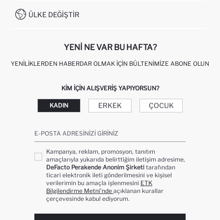
İŞLEM REHBERI
MÜŞTERI HIZMETLERI
0850 333 22 86
KAMPANYALAR
ÜLKE DEĞIŞTIR
KIŞISEL VERILERIN KORUNMASI VE GIZLILIK
YENI NE VAR BU HAFTA?
YENILIKLERDEN HABERDAR OLMAK İÇIN BÜLTENIMIZE ABONE OLUN
KIM IÇIN ALIŞVERIŞ YAPIYORSUN?
ERKEK
ÇOCUK
KADIN
E-POSTA ADRESINIZI GIRINIZ
Kampanya, reklam, promosyon, tanıtım
amaçlarıyla yukarıda belirttiğim iletişim adresime,
DeFacto Perakende Anonim Şirketi
tarafından
ticari elektronik ileti gönderilmesini ve kişisel
verilerimin bu amaçla işlenmesini
ETK
Bilgilendirme Metni’nde
açıklanan kurallar
çerçevesinde kabul ediyorum.