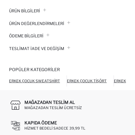
ÜRÜN BILGILERI
ÜRÜN DEĞERLENDİRMELERİ
ÖDEME BİLGİLERİ
TESLIMAT İADE VE DEĞIŞIM
POPÜLER KATEGORILER
ERKEK ÇOCUK SWEATSHIRT
ERKEK ÇOCUK TIŞÖRT
ERKEK ÇOC
MAĞAZADAN TESLIM AL
MAĞAZADAN TESLIM ÜCRETSIZ
KAPIDA ÖDEME
HIZMET BEDELI SADECE 39,99 TL