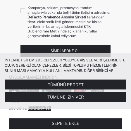
Kampanya, reklam, promosyon, tanıtım
amaçlarıyla yukarıda belirttiğim iletişim adresime,
DeFacto Perakende Anonim Şirketi
tarafından
ticari elektronik ileti gönderilmesini ve kişisel
verilerimin bu amaçla işlenmesini
ETK
Bilgilendirme Metni’nde
açıklanan kurallar
çerçevesinde kabul ediyorum.
ŞIMDI ABONE OL!
İNTERNET SITEMIZDE ÇEREZLER YOLUYLA KIŞISEL VERI IŞLENMEKTE
OLUP; GEREKLI OLAN ÇEREZLER, BILGI TOPLUMU HIZMETLERININ
SUNULMASI AMACIYLA KULLANILMAKTADIR. DIĞER BIRINCI VE
ÜÇÜNCÜ TARAF ÇEREZLER ISE SIZE DAHA IYI BIR ALIŞVERIŞ
UYGULAMAMIZI İNDIRIN
DENEYIMI SUNULABILMESI, SITEMIZIN DAHA IŞLEVSEL KILINMASI VE
TÜMÜNÜ REDDET
KIŞISELLEŞTIRMESI VE AÇIK RIZA VERMENIZ HALINDE, SIZLERE
YÖNELIK PAZARLAMA FAALIYETLERININ YAPILMASI AMAÇLARIYLA
TÜMÜNE İZIN VER
SINIRLI OLARAK KULLANILACAKTIR. ÇEREZLERE DAIR TERCIHLERINIZI
BELI LASTIKLI DOKULU ŞORT ERKEK
ÇEREZ TERCIHLERI
PANELI ARACILIĞIYLA HER ZAMAN YÖNETEBILIR,
ÇOCUK
ÇEREZLERLE ILGILI DAHA DETAYLI BILGIYE
ÇEREZ AYDINLATMA
539.99 TL
599.99 TL
POPÜLER KATEGORILER
METNI
’NDEN ULAŞABILIRSINIZ.
FAVORILERE EKLENDI
GELINCE HABER VER
SEPETE EKLENIYOR
SEPETE EKLENDI
KADIN MAYO
KADIN BEYAZ TIŞÖRT
SEPETE EKLE
BIKINI
ERKEK BEYAZ TIŞÖRT