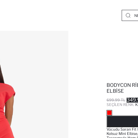
BODYCON RI
ELBISE
349.
699.99 TL
SEÇILEN RENK:
K
Vücudu Saran Fit
Kolsuz Mini Elbis
Tasarımıyla Hem 