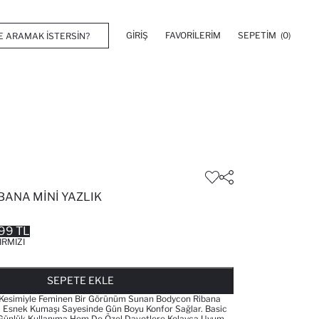
GIRIŞ
FAVORILERIM
SEPETIM
(0)
BANA MINI YAZLIK
99 TL
IRMIZI
FAVORILERE EKLENDI
GELINCE HABER VER
SEPETE EKLENIYOR
SEPETE EKLENDI
SEPETE EKLE
 Kesimiyle Feminen Bir Görünüm Sunan Bodycon Ribana
e, Esnek Kumaşı Sayesinde Gün Boyu Konfor Sağlar. Basic
Günlük Kullanıma Hem De Özel Davetlere Kolayca Uyum