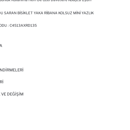
 SARAN BISIKLET YAKA RIBANA KOLSUZ MINI YAZLIK
KODU :
C4513AXRD135
A
I
NDİRMELERİ
Rİ
 VE DEĞIŞIM