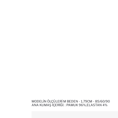
MODELIN ÖLÇÜLERI M BEDEN - 1,79CM - 85/60/90
ANA KUMAŞ İÇERIĞI: : PAMUK 96%,ELASTAN 4%