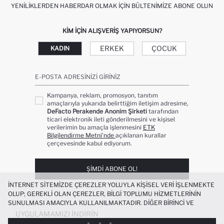
YENILIKLERDEN HABERDAR OLMAK İÇIN BÜLTENIMIZE ABONE OLUN
KIM IÇIN ALIŞVERIŞ YAPIYORSUN?
ERKEK
ÇOCUK
KADIN
E-POSTA ADRESINIZI GIRINIZ
Kampanya, reklam, promosyon, tanıtım
amaçlarıyla yukarıda belirttiğim iletişim adresime,
DeFacto Perakende Anonim Şirketi
tarafından
ticari elektronik ileti gönderilmesini ve kişisel
verilerimin bu amaçla işlenmesini
ETK
Bilgilendirme Metni’nde
açıklanan kurallar
çerçevesinde kabul ediyorum.
ŞIMDI ABONE OL!
İNTERNET SITEMIZDE ÇEREZLER YOLUYLA KIŞISEL VERI IŞLENMEKTE
OLUP; GEREKLI OLAN ÇEREZLER, BILGI TOPLUMU HIZMETLERININ
SUNULMASI AMACIYLA KULLANILMAKTADIR. DIĞER BIRINCI VE
ÜÇÜNCÜ TARAF ÇEREZLER ISE SIZE DAHA IYI BIR ALIŞVERIŞ
UYGULAMAMIZI İNDIRIN
DENEYIMI SUNULABILMESI, SITEMIZIN DAHA IŞLEVSEL KILINMASI VE