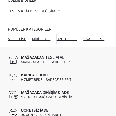
ÖDEME BİLGİLERİ
TESLIMAT İADE VE DEĞIŞIM
POPÜLER KATEGORILER
MINI ELBISE
MIDI ELBISE
UZUN ELBISE
SIYAH ELBISE
BEY
MAĞAZADAN TESLIM AL
MAĞAZADAN TESLIM ÜCRETSIZ
KAPIDA ÖDEME
HIZMET BEDELI SADECE 39,99 TL
MAĞAZADA DEĞIŞIM&İADE
ONLINE AL MAĞAZADA DEĞIŞTIR
ÜCRETSIZ IADE
30 GÜN IÇERISINDE IADE ET