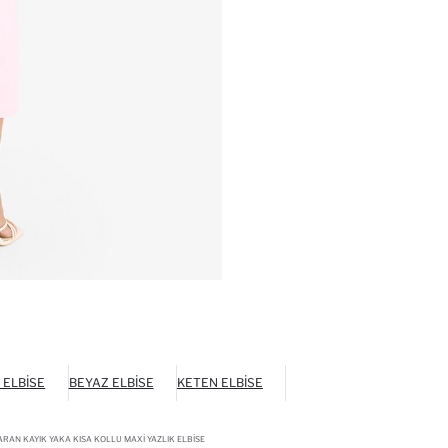
 ELBISE
BEYAZ ELBISE
KETEN ELBISE
AN KAYIK YAKA KISA KOLLU MAXI YAZLIK ELBISE