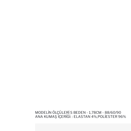
MODELIN ÖLÇÜLERI S BEDEN - 1,78CM - 88/60/90
ANA KUMAŞ İÇERIĞI: : ELASTAN 4%,POLIESTER 96%