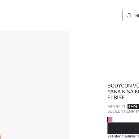
BODYCON VÜ
YAKA KISA K
ELBISE
499.
999.99 TL
SEÇILEN RENK:
P
Yetişkin Kadınlar 