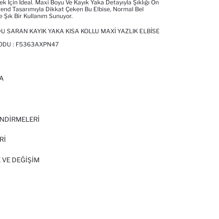
 Için Ideal. Maxi Boyu Ve Kayık Yaka Detayıyla Şıklığı Ön
Trend Tasarımıyla Dikkat Çeken Bu Elbise, Normal Bel
e Şık Bir Kullanım Sunuyor.
 SARAN KAYIK YAKA KISA KOLLU MAXI YAZLIK ELBISE
ODU :
F5363AXPN47
A
I
NDİRMELERİ
Rİ
 VE DEĞIŞIM