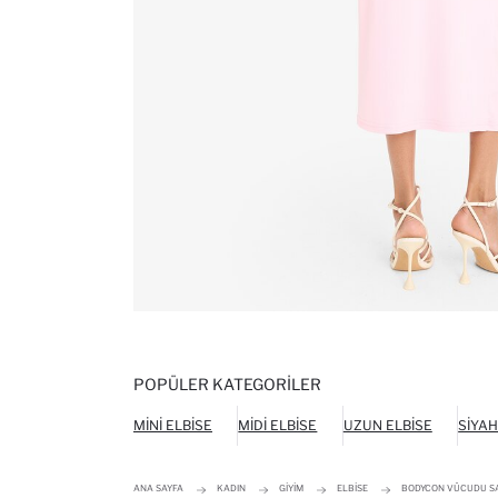
POPÜLER KATEGORILER
MINI ELBISE
MIDI ELBISE
UZUN ELBISE
SIYAH
ANA SAYFA
KADIN
GIYIM
ELBISE
BODYCON VÜCUDU SAR