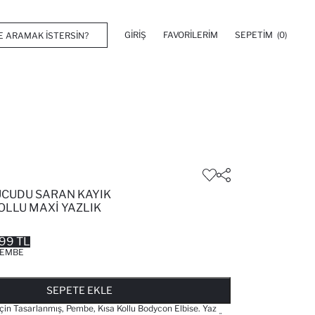
GIRIŞ
FAVORILERIM
SEPETIM
(0)
CUDU SARAN KAYIK
OLLU MAXI YAZLIK
99 TL
EMBE
FAVORILERE EKLENDI
GELINCE HABER VER
SEPETE EKLENIYOR
SEPETE EKLENDI
SEPETE EKLE
Için Tasarlanmış, Pembe, Kısa Kollu Bodycon Elbise. Yaz