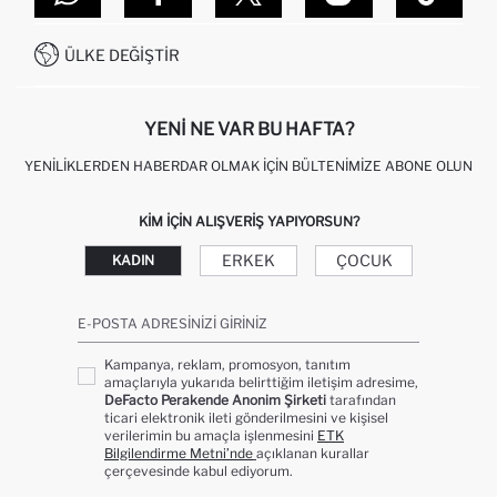
SITEMAP
İŞLEM REHBERI
MÜŞTERI HIZMETLERI
0850 333 22 86
KAMPANYALAR
ÜLKE DEĞIŞTIR
KIŞISEL VERILERIN KORUNMASI VE GIZLILIK
YENI NE VAR BU HAFTA?
YENILIKLERDEN HABERDAR OLMAK İÇIN BÜLTENIMIZE ABONE OLUN
KIM IÇIN ALIŞVERIŞ YAPIYORSUN?
ERKEK
ÇOCUK
KADIN
E-POSTA ADRESINIZI GIRINIZ
Kampanya, reklam, promosyon, tanıtım
amaçlarıyla yukarıda belirttiğim iletişim adresime,
DeFacto Perakende Anonim Şirketi
tarafından
ticari elektronik ileti gönderilmesini ve kişisel
verilerimin bu amaçla işlenmesini
ETK
Bilgilendirme Metni’nde
açıklanan kurallar
çerçevesinde kabul ediyorum.