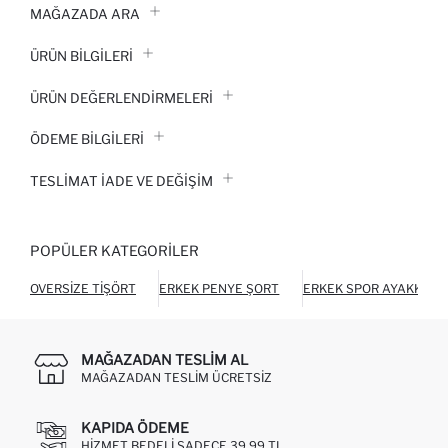
MAĞAZADA ARA
ÜRÜN BILGILERI
ÜRÜN DEĞERLENDİRMELERİ
ÖDEME BİLGİLERİ
TESLIMAT İADE VE DEĞIŞIM
POPÜLER KATEGORILER
OVERSIZE TIŞÖRT
ERKEK PENYE ŞORT
ERKEK SPOR AYAKKABI
MAĞAZADAN TESLIM AL
MAĞAZADAN TESLIM ÜCRETSIZ
KAPIDA ÖDEME
HIZMET BEDELI SADECE 39,99 TL