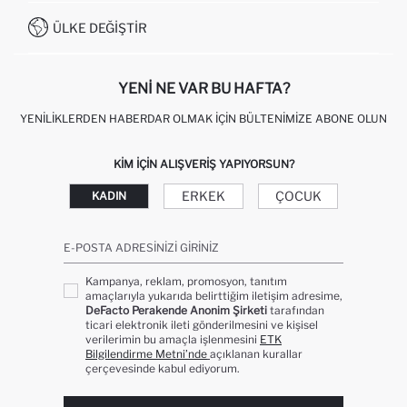
İŞLEM REHBERI
MÜŞTERI HIZMETLERI
0850 333 22 86
KAMPANYALAR
ÜLKE DEĞIŞTIR
KIŞISEL VERILERIN KORUNMASI VE GIZLILIK
YENI NE VAR BU HAFTA?
YENILIKLERDEN HABERDAR OLMAK İÇIN BÜLTENIMIZE ABONE OLUN
KIM IÇIN ALIŞVERIŞ YAPIYORSUN?
ERKEK
ÇOCUK
KADIN
E-POSTA ADRESINIZI GIRINIZ
Kampanya, reklam, promosyon, tanıtım
amaçlarıyla yukarıda belirttiğim iletişim adresime,
DeFacto Perakende Anonim Şirketi
tarafından
ticari elektronik ileti gönderilmesini ve kişisel
verilerimin bu amaçla işlenmesini
ETK
Bilgilendirme Metni’nde
açıklanan kurallar
çerçevesinde kabul ediyorum.