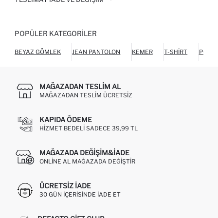
POPÜLER KATEGORILER
BEYAZ GÖMLEK
JEAN PANTOLON
KEMER
T-SHIRT
POLO 
MAĞAZADAN TESLIM AL
MAĞAZADAN TESLIM ÜCRETSIZ
KAPIDA ÖDEME
HIZMET BEDELI SADECE 39,99 TL
MAĞAZADA DEĞIŞIM&İADE
ONLINE AL MAĞAZADA DEĞIŞTIR
ÜCRETSIZ IADE
30 GÜN IÇERISINDE IADE ET