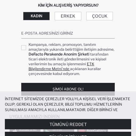
KIM IÇIN ALIŞVERIŞ YAPIYORSUN?
ERKEK
ÇOCUK
KADIN
E-POSTA ADRESINIZI GIRINIZ
Kampanya, reklam, promosyon, tanıtım
amaçlarıyla yukarıda belirttiğim iletişim adresime,
DeFacto Perakende Anonim Şirketi
tarafından
ticari elektronik ileti gönderilmesini ve kişisel
verilerimin bu amaçla işlenmesini
ETK
Bilgilendirme Metni’nde
açıklanan kurallar
çerçevesinde kabul ediyorum.
ŞIMDI ABONE OL!
İNTERNET SITEMIZDE ÇEREZLER YOLUYLA KIŞISEL VERI IŞLENMEKTE
OLUP; GEREKLI OLAN ÇEREZLER, BILGI TOPLUMU HIZMETLERININ
SUNULMASI AMACIYLA KULLANILMAKTADIR. DIĞER BIRINCI VE
ÜÇÜNCÜ TARAF ÇEREZLER ISE SIZE DAHA IYI BIR ALIŞVERIŞ
UYGULAMAMIZI İNDIRIN
DENEYIMI SUNULABILMESI, SITEMIZIN DAHA IŞLEVSEL KILINMASI VE
TÜMÜNÜ REDDET
KIŞISELLEŞTIRMESI VE AÇIK RIZA VERMENIZ HALINDE, SIZLERE
YÖNELIK PAZARLAMA FAALIYETLERININ YAPILMASI AMAÇLARIYLA