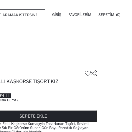
GIRIŞ
FAVORILERIM
SEPETIM
(0)
ILLI KAŞKORSE TIŞÖRT KIZ
99 TL
IRIK BEYAZ
FAVORILERE EKLENDI
GELINCE HABER VER
SEPETE EKLENIYOR
SEPETE EKLENDI
SEPETE EKLE
Fitilli Kaşkorse Kumaşıyla Tasarlanan Tişört, Sevimli
e Şık Bir Görünüm Sunar. Gün Boyu Rahatlık Sağlayan
ssas Ciltler Için Idealdir.