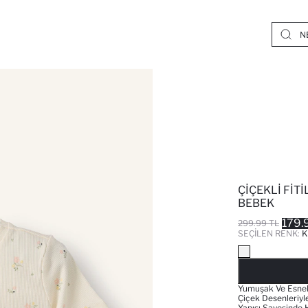
ÇIÇEKLI FIT
BEBEK
179.
299.99 TL
SEÇILEN RENK:
K
Yumuşak Ve Esnek 
Çiçek Desenleriyl
Yapısı Sayesinde Ha