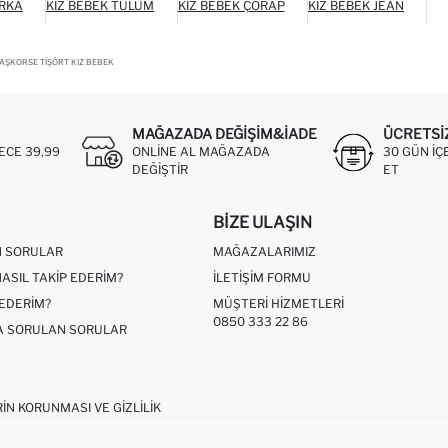
IRKA
KIZ BEBEK TULUM
KIZ BEBEK ÇORAP
KIZ BEBEK JEAN
 KAŞKORSE TIŞÖRT KIZ BEBEK
MAĞAZADA DEĞIŞIM&İADE
ÜCRETSI
ECE 39,99
ONLINE AL MAĞAZADA
30 GÜN IÇ
DEĞIŞTIR
ET
BIZE ULAŞIN
N SORULAR
MAĞAZALARIMIZ
NASIL TAKIP EDERIM?
İLETIŞIM FORMU
 EDERIM?
MÜŞTERI HIZMETLERI
0850 333 22 86
ÇA SORULAN SORULAR
RIN KORUNMASI VE GIZLILIK