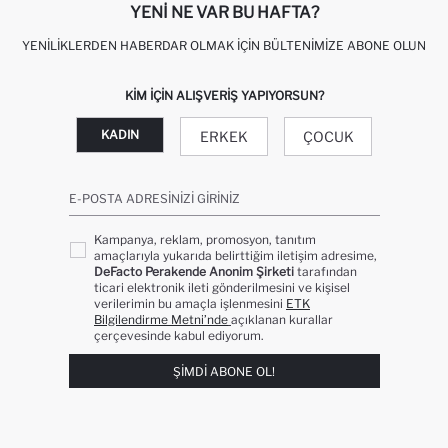
YENI NE VAR BU HAFTA?
YENILIKLERDEN HABERDAR OLMAK İÇIN BÜLTENIMIZE ABONE OLUN
KIM IÇIN ALIŞVERIŞ YAPIYORSUN?
KADIN
ERKEK
ÇOCUK
E-POSTA ADRESINIZI GIRINIZ
Kampanya, reklam, promosyon, tanıtım
amaçlarıyla yukarıda belirttiğim iletişim adresime,
DeFacto Perakende Anonim Şirketi
tarafından
ticari elektronik ileti gönderilmesini ve kişisel
verilerimin bu amaçla işlenmesini
ETK
Bilgilendirme Metni’nde
açıklanan kurallar
çerçevesinde kabul ediyorum.
ŞIMDI ABONE OL!