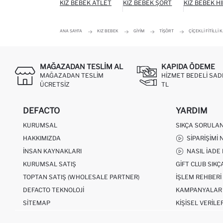
KIZ BEBEK ATLET
KIZ BEBEK ŞORT
KIZ BEBEK H
ANA SAYFA
KIZ BEBEK
GIYIM
TIŞÖRT
ÇIÇEKLI FITILLI
MAĞAZADAN TESLIM AL
KAPIDA ÖDEME
MAĞAZADAN TESLIM
HIZMET BEDELI SAD
ÜCRETSIZ
TL
DEFACTO
YARDIM
KURUMSAL
SIKÇA SORULA
HAKKIMIZDA
SIPARIŞIMI 
İNSAN KAYNAKLARI
NASIL İADE
KURUMSAL SATIŞ
GIFT CLUB SIK
TOPTAN SATIŞ (WHOLESALE PARTNER)
İŞLEM REHBERI
DEFACTO TEKNOLOJI
KAMPANYALAR
SITEMAP
KIŞISEL VERILE