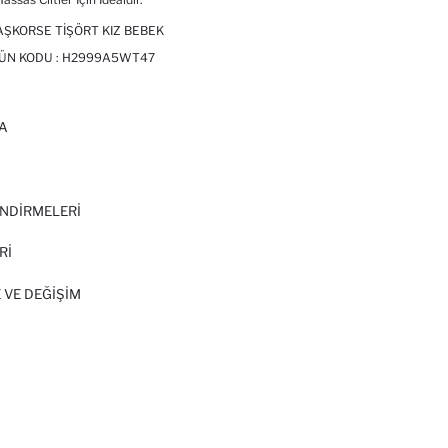
 KAŞKORSE TIŞÖRT KIZ BEBEK
RÜN KODU :
H2999A5WT47
A
I
NDİRMELERİ
Rİ
 VE DEĞIŞIM