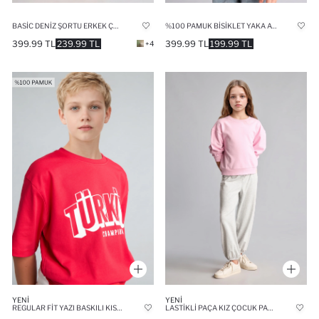
BASIC DENIZ ŞORTU ERKEK ÇOCUK
%100 PAMUK BISIKLET YAKA ATLET ERKEK ÇOCUK
399.99 TL
239.99 TL
399.99 TL
199.99 TL
+4
YENI
YENI
REGULAR FIT YAZI BASKILI KISA KOLLU TIŞÖRT
LASTIKLI PAÇA KIZ ÇOCUK PANTOLON