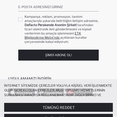
E-POSTA ADRESINIZI GIRINIZ
Kampanya, reklam, promosyon, tanıtım
amaçlarıyla yukarıda belirttiğim iletişim adresime,
DeFacto Perakende Anonim Şirketi
tarafından
ticari elektronik ileti gönderilmesini ve kişisel
verilerimin bu amaçla işlenmesini
ETK
Bilgilendirme Metni’nde
açıklanan kurallar
çerçevesinde kabul ediyorum.
ŞIMDI ABONE OL!
UYGULAMAMIZI İNDIRIN
İNTERNET SITEMIZDE ÇEREZLER YOLUYLA KIŞISEL VERI IŞLENMEKTE
OLUP; GEREKLI OLAN ÇEREZLER, BILGI TOPLUMU HIZMETLERININ
SUNULMASI AMACIYLA KULLANILMAKTADIR. DIĞER BIRINCI VE
ÜÇÜNCÜ TARAF ÇEREZLER ISE SIZE DAHA IYI BIR ALIŞVERIŞ
DENEYIMI SUNULABILMESI, SITEMIZIN DAHA IŞLEVSEL KILINMASI VE
TÜMÜNÜ REDDET
POPÜLER KATEGORILER
KIŞISELLEŞTIRMESI VE AÇIK RIZA VERMENIZ HALINDE, SIZLERE
YÖNELIK PAZARLAMA FAALIYETLERININ YAPILMASI AMAÇLARIYLA