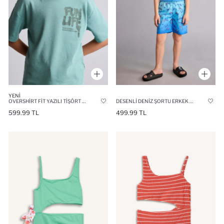
YENI
OVERSHIRT FIT YAZILI TIŞÖRT ERKEK ÇOCUK
DESENLI DENIZ ŞORTU ERKEK ÇOCUK
599.99 TL
499.99 TL