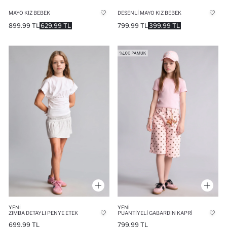
MAYO KIZ BEBEK
DESENLI MAYO KIZ BEBEK
899.99 TL
629.99 TL
799.99 TL
399.99 TL
YENI
YENI
ZIMBA DETAYLI PENYE ETEK
PUANTIYELI GABARDIN KAPRI
699.99 TL
799.99 TL