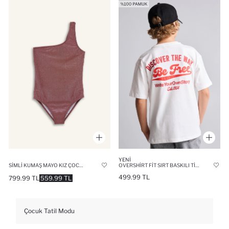
YENI
SIMLI KUMAŞ MAYO KIZ ÇOCUK
OVERSHIRT FIT SIRT BASKILI TIŞÖRT ERKEK ÇOCUK
499.99 TL
799.99 TL
559.99 TL
Çocuk Tatil Modu