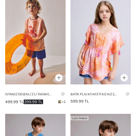
ISTAKOZ DESENLI 2'LI TAKIM ERKEK BEBEK
BATIK PLAJ KIYAFETI KIZ KIZ ÇOCUK
599.99 TL
499.99 TL
299.99 TL
+2