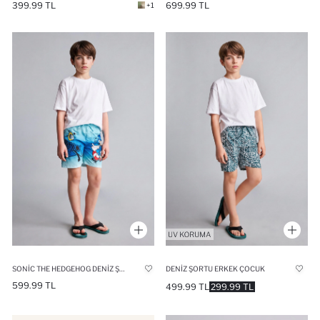
399.99 TL
699.99 TL
+1
SONIC THE HEDGEHOG DENIZ ŞORTU ERKEK ÇOCUK
DENIZ ŞORTU ERKEK ÇOCUK
599.99 TL
499.99 TL
299.99 TL