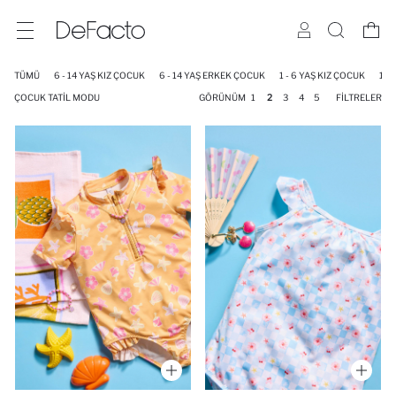
TÜMÜ
6 - 14 YAŞ KIZ ÇOCUK
6 - 14 YAŞ ERKEK ÇOCUK
1 - 6 YAŞ KIZ ÇOCUK
1 -
ÇOCUK TATIL MODU
GÖRÜNÜM
1
2
3
4
5
FILTRELER