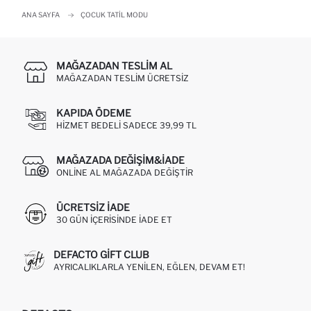
ANA SAYFA
ÇOCUK TATIL MODU
MAĞAZADAN TESLIM AL
MAĞAZADAN TESLIM ÜCRETSIZ
KAPIDA ÖDEME
HIZMET BEDELI SADECE 39,99 TL
MAĞAZADA DEĞIŞIM&İADE
ONLINE AL MAĞAZADA DEĞIŞTIR
ÜCRETSIZ IADE
30 GÜN IÇERISINDE IADE ET
DEFACTO GIFT CLUB
AYRICALIKLARLA YENILEN, EĞLEN, DEVAM ET!