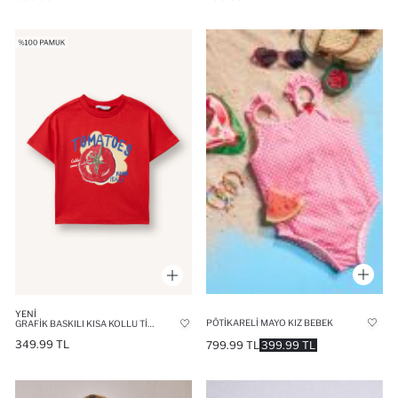
YENI
PÖTIKARELI MAYO KIZ BEBEK
GRAFIK BASKILI KISA KOLLU TIŞÖRT ERKEK BEBEK
349.99 TL
799.99 TL
399.99 TL