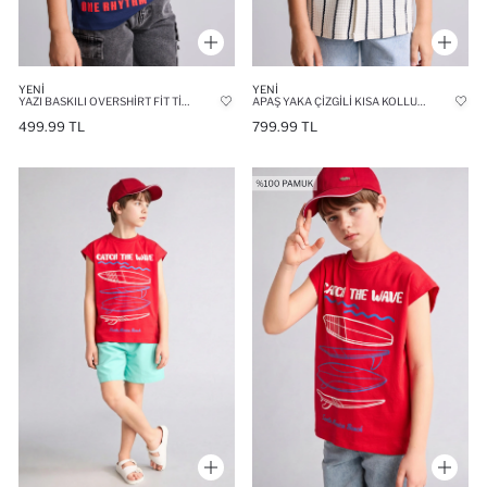
YENI
YENI
YAZI BASKILI OVERSHIRT FIT TIŞÖRT ERKEK ÇOCUK
APAŞ YAKA ÇIZGILI KISA KOLLU ERKEK ÇOCUK GÖMLEK
499.99 TL
799.99 TL