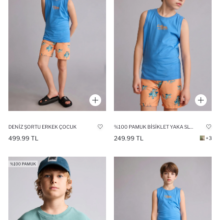
DENIZ ŞORTU ERKEK ÇOCUK
%100 PAMUK BISIKLET YAKA SLOGAN BASKILI ATLET ERKEK ÇOCUK
499.99 TL
249.99 TL
+3