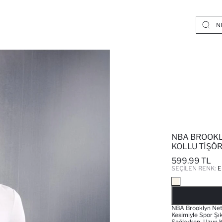
NBA BROOKL
KOLLU TIŞÖ
599.99 TL
SEÇILEN RENK:
E
NBA Brooklyn Nets
Kesimiyle Spor Şı
Sağlarken, Uzun Ko