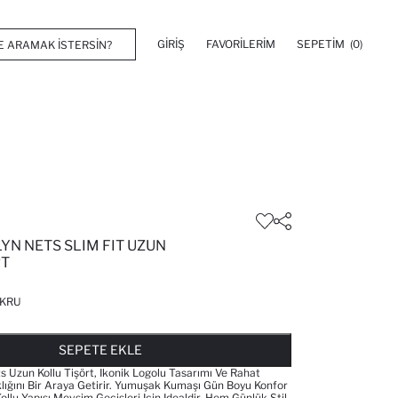
GIRIŞ
FAVORILERIM
SEPETIM
(0)
YN NETS SLIM FIT UZUN
RT
KRU
FAVORILERE EKLENDI
GELINCE HABER VER
SEPETE EKLENIYOR
SEPETE EKLENDI
SEPETE EKLE
 Uzun Kollu Tişört, Ikonik Logolu Tasarımı Ve Rahat
klığını Bir Araya Getirir. Yumuşak Kumaşı Gün Boyu Konfor
llu Yapısı Mevsim Geçişleri Için Idealdir. Hem Günlük Stil