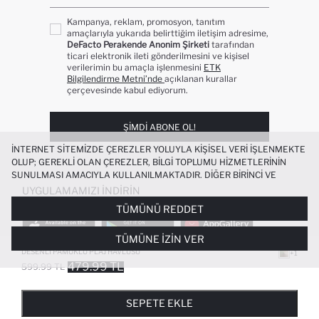
Kampanya, reklam, promosyon, tanıtım
amaçlarıyla yukarıda belirttiğim iletişim adresime,
DeFacto Perakende Anonim Şirketi
tarafından
ticari elektronik ileti gönderilmesini ve kişisel
verilerimin bu amaçla işlenmesini
ETK
Bilgilendirme Metni’nde
açıklanan kurallar
çerçevesinde kabul ediyorum.
ŞIMDI ABONE OL!
İNTERNET SITEMIZDE ÇEREZLER YOLUYLA KIŞISEL VERI IŞLENMEKTE
OLUP; GEREKLI OLAN ÇEREZLER, BILGI TOPLUMU HIZMETLERININ
SUNULMASI AMACIYLA KULLANILMAKTADIR. DIĞER BIRINCI VE
ÜÇÜNCÜ TARAF ÇEREZLER ISE SIZE DAHA IYI BIR ALIŞVERIŞ
UYGULAMAMIZI İNDIRIN
DENEYIMI SUNULABILMESI, SITEMIZIN DAHA IŞLEVSEL KILINMASI VE
TÜMÜNÜ REDDET
KIŞISELLEŞTIRMESI VE AÇIK RIZA VERMENIZ HALINDE, SIZLERE
YÖNELIK PAZARLAMA FAALIYETLERININ YAPILMASI AMAÇLARIYLA
TÜMÜNE İZIN VER
SINIRLI OLARAK KULLANILACAKTIR. ÇEREZLERE DAIR TERCIHLERINIZI
ÇEREZ TERCIHLERI
PANELI ARACILIĞIYLA HER ZAMAN YÖNETEBILIR,
DESENLI PAMUKLU PLAJ HAVLUSU
+1
ÇEREZLERLE ILGILI DAHA DETAYLI BILGIYE
ÇEREZ AYDINLATMA
479.99 TL
599.99 TL
POPÜLER KATEGORILER
METNI
’NDEN ULAŞABILIRSINIZ.
FAVORILERE EKLENDI
GELINCE HABER VER
SEPETE EKLENIYOR
SEPETE EKLENDI
KADIN MAYO
KADIN BEYAZ TIŞÖRT
SEPETE EKLE
BIKINI
ERKEK BEYAZ TIŞÖRT