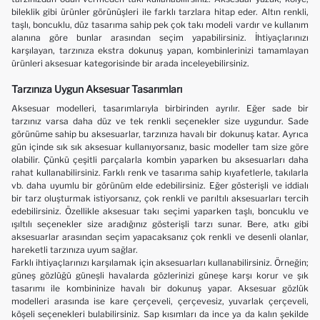
bileklik gibi ürünler görünüşleri ile farklı tarzlara hitap eder. Altın renkli,
taşlı, boncuklu, düz tasarıma sahip pek çok takı modeli vardır ve kullanım
alanına göre bunlar arasından seçim yapabilirsiniz. İhtiyaçlarınızı
karşılayan, tarzınıza ekstra dokunuş yapan, kombinlerinizi tamamlayan
ürünleri aksesuar kategorisinde bir arada inceleyebilirsiniz.
Tarzınıza Uygun Aksesuar Tasarımları
Aksesuar modelleri, tasarımlarıyla birbirinden ayrılır. Eğer sade bir
tarzınız varsa daha düz ve tek renkli seçenekler size uygundur. Sade
görünüme sahip bu aksesuarlar, tarzınıza havalı bir dokunuş katar. Ayrıca
gün içinde sık sık aksesuar kullanıyorsanız, basic modeller tam size göre
olabilir. Çünkü çeşitli parçalarla kombin yaparken bu aksesuarları daha
rahat kullanabilirsiniz. Farklı renk ve tasarıma sahip kıyafetlerle, takılarla
vb. daha uyumlu bir görünüm elde edebilirsiniz. Eğer gösterişli ve iddialı
bir tarz oluşturmak istiyorsanız, çok renkli ve parıltılı aksesuarları tercih
edebilirsiniz. Özellikle aksesuar takı seçimi yaparken taşlı, boncuklu ve
ışıltılı seçenekler size aradığınız gösterişli tarzı sunar. Bere, atkı gibi
aksesuarlar arasından seçim yapacaksanız çok renkli ve desenli olanlar,
hareketli tarzınıza uyum sağlar.
Farklı ihtiyaçlarınızı karşılamak için aksesuarları kullanabilirsiniz. Örneğin;
güneş gözlüğü güneşli havalarda gözlerinizi güneşe karşı korur ve şık
tasarımı ile kombininize havalı bir dokunuş yapar. Aksesuar gözlük
modelleri arasında ise kare çerçeveli, çerçevesiz, yuvarlak çerçeveli,
köşeli seçenekleri bulabilirsiniz. Sap kısımları da ince ya da kalın şekilde