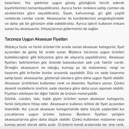
tasarlanır. Yüz şeklinize uygun güneş gözlüğünü tercih ederek
kıyafetlerinizi tamamlayabilirsiniz. Ayrıca farklı renklere sahip camları da
zevklerinize göre seçebilirsiniz. Siyah, kahverengi, gri gibi çeşitli
renklerde camlar vardır. Aksesuarlar ile kombinlerinizi zenginleştirebilir
ve daha şık bir görünüm elde edebilirsiniz. Ayrıca işlevli kullanım imkanı
sunan bu aksesuarlar, ihtiyaçlarınızı gidermenizi de sağlar.
Tarzınıza Uygun Aksesuar Fiyatları
Oldukça fazla ve farklı ürünleri bir arada sunan aksesuar kategorisi, fiyat
açısından da geniş bir aralık sunar. Böylece tarzınıza uygun ürünleri
bulabileceğiniz gibi bütçenize göre de alışveriş yapabilirsiniz. Aksesuar
fiyatları belirlenirken göz önünde bulundurulan pek çok faktör vardır.
Örneğin; aksesuarın ne olduğu, kumaşı ya da malzemesi, rengi ve
tasarımı gibi kriterler bunlar arasında sayılabilir. Düz ve sade tasarıma
sahip basic aksesuarlar, gösterişli olanlara göre daha uygun fiyatlı olabilir.
Aksesuar üretilirken kullanılan renk ve desenler, fiyatlara yansır. Çünkü
desenli modellerin üretimi, sade olanlara göre daha uzun aşamalı olabilir.
Fiyatları etkileyen bir diğer faktör de ürünün materyalidir.
Gözlük, cüzdan, takı, kışlık giyim ürünleri sunan aksesuar kategorisi,
farklı bütçelere hitap eder. Aksesuarın kullanıcı kitlesi de fiyat açısından
önemlidir. Kız çocuk aksesuar kategorisinde daha küçük yaşlardaki kız
çocuklarına uygun ürünler bulunur. Bunların fiyatları yetişkin
aksesuarlarına göre daha düşük olabilir. Çünkü kullanılan malzeme veya
kumaş genel olarak daha azdır. Ürünlerin kendi aralarında ise yine renk,