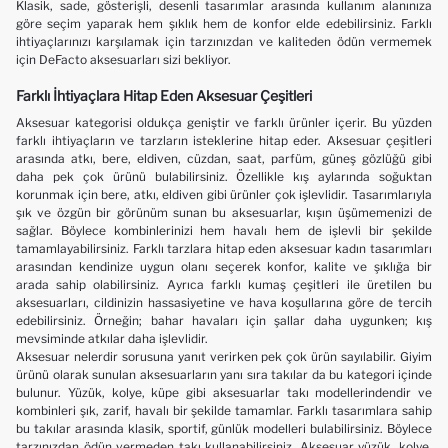
Klasik, sade, gösterişli, desenli tasarımlar arasında kullanım alanınıza
göre seçim yaparak hem şıklık hem de konfor elde edebilirsiniz. Farklı
ihtiyaçlarınızı karşılamak için tarzınızdan ve kaliteden ödün vermemek
için DeFacto aksesuarları sizi bekliyor.
Farklı İhtiyaçlara Hitap Eden Aksesuar Çeşitleri
Aksesuar kategorisi oldukça geniştir ve farklı ürünler içerir. Bu yüzden
farklı ihtiyaçların ve tarzların isteklerine hitap eder. Aksesuar çeşitleri
arasında atkı, bere, eldiven, cüzdan, saat, parfüm, güneş gözlüğü gibi
daha pek çok ürünü bulabilirsiniz. Özellikle kış aylarında soğuktan
korunmak için bere, atkı, eldiven gibi ürünler çok işlevlidir. Tasarımlarıyla
şık ve özgün bir görünüm sunan bu aksesuarlar, kışın üşümemenizi de
sağlar. Böylece kombinlerinizi hem havalı hem de işlevli bir şekilde
tamamlayabilirsiniz. Farklı tarzlara hitap eden aksesuar kadın tasarımları
arasından kendinize uygun olanı seçerek konfor, kalite ve şıklığa bir
arada sahip olabilirsiniz. Ayrıca farklı kumaş çeşitleri ile üretilen bu
aksesuarları, cildinizin hassasiyetine ve hava koşullarına göre de tercih
edebilirsiniz. Örneğin; bahar havaları için şallar daha uygunken; kış
mevsiminde atkılar daha işlevlidir.
Aksesuar nelerdir sorusuna yanıt verirken pek çok ürün sayılabilir. Giyim
ürünü olarak sunulan aksesuarların yanı sıra takılar da bu kategori içinde
bulunur. Yüzük, kolye, küpe gibi aksesuarlar
takı modellerindendir
ve
kombinleri şık, zarif, havalı bir şekilde tamamlar. Farklı tasarımlara sahip
bu takılar arasında klasik, sportif, günlük modelleri bulabilirsiniz. Böylece
tarzınızdan ödün vermeden takı kullanabilirsiniz. Aksesuar yüzük, kolye,