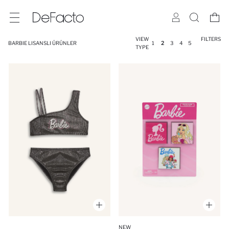
VIEW
FILTERS
BARBIE LISANSLI ÜRÜNLER
1
2
3
4
5
TYPE
NEW