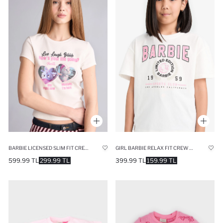
BARBIE LICENSED SLIM FIT CREW NECK PRINTED RIBANA SHORT SLEEVE T-SHIRT
GIRL BARBIE RELAX FIT CREW NECK SHORT SLEEVE T-SHIRT
599.99 TL
299.99 TL
399.99 TL
159.99 TL