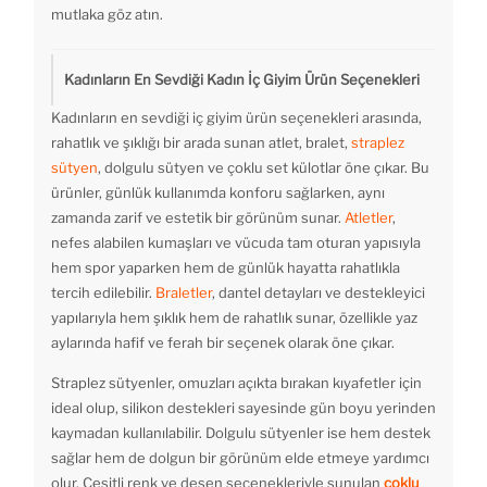
mutlaka göz atın.
Kadınların En Sevdiği Kadın İç Giyim Ürün Seçenekleri
Kadınların en sevdiği iç giyim ürün seçenekleri arasında,
rahatlık ve şıklığı bir arada sunan atlet, bralet,
straplez
sütyen
, dolgulu sütyen ve çoklu set külotlar öne çıkar. Bu
ürünler, günlük kullanımda konforu sağlarken, aynı
zamanda zarif ve estetik bir görünüm sunar.
Atletler
,
nefes alabilen kumaşları ve vücuda tam oturan yapısıyla
hem spor yaparken hem de günlük hayatta rahatlıkla
tercih edilebilir.
Braletler
, dantel detayları ve destekleyici
yapılarıyla hem şıklık hem de rahatlık sunar, özellikle yaz
aylarında hafif ve ferah bir seçenek olarak öne çıkar.
Straplez sütyenler, omuzları açıkta bırakan kıyafetler için
ideal olup, silikon destekleri sayesinde gün boyu yerinden
kaymadan kullanılabilir. Dolgulu sütyenler ise hem destek
sağlar hem de dolgun bir görünüm elde etmeye yardımcı
olur. Çeşitli renk ve desen seçenekleriyle sunulan
çoklu