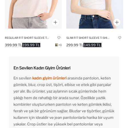
REGULAR FIT SHORT SLEEVE T-SHIRT
SLIM FIT SHORT SLEEVE T-SHIRT
399.99 TL
199.99 TL
299.99 TL
149.99 TL
+1
En Sevilen Kadın Giyim Ürünleri
En sevilen
kadın giyim ürünleri
arasında pantolon, keten
gömlek, bluz, crop üst, tişört, elbise ve etek gibi parçalar
yer alır. Bu ürünler, yaz aylarının sıcak günlerinde hem
şıklığı hem de rahatlığı bir arada sunar. Özellikle yazlık
kombinler oluştururken pantolon ve keten gömlek ikilisi,
ferah ve şık bir görünüm sağlar. Bluzlar ve tişörtler, günlük
kullanım için idealdir ve jean pantolonlarla harika bir uyum
yakalar. Crop üstler ise yüksek bel pantolonlar veya