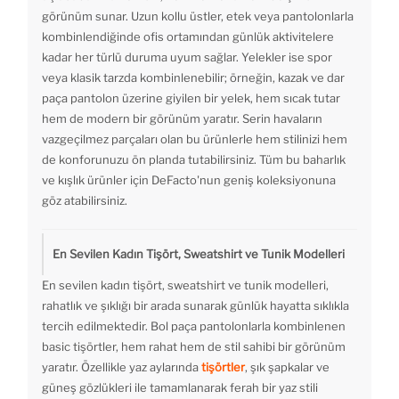
görünüm sunar. Uzun kollu üstler, etek veya pantolonlarla
kombinlendiğinde ofis ortamından günlük aktivitelere
kadar her türlü duruma uyum sağlar. Yelekler ise spor
veya klasik tarzda kombinlenebilir; örneğin, kazak ve dar
paça pantolon üzerine giyilen bir yelek, hem sıcak tutar
hem de modern bir görünüm yaratır. Serin havaların
vazgeçilmez parçaları olan bu ürünlerle hem stilinizi hem
de konforunuzu ön planda tutabilirsiniz. Tüm bu baharlık
ve kışlık ürünler için DeFacto'nun geniş koleksiyonuna
göz atabilirsiniz.
En Sevilen Kadın Tişört, Sweatshirt ve Tunik Modelleri
En sevilen kadın tişört, sweatshirt ve tunik modelleri,
rahatlık ve şıklığı bir arada sunarak günlük hayatta sıklıkla
tercih edilmektedir. Bol paça pantolonlarla kombinlenen
basic tişörtler, hem rahat hem de stil sahibi bir görünüm
yaratır. Özellikle yaz aylarında
tişörtler
, şık şapkalar ve
güneş gözlükleri ile tamamlanarak ferah bir yaz stili