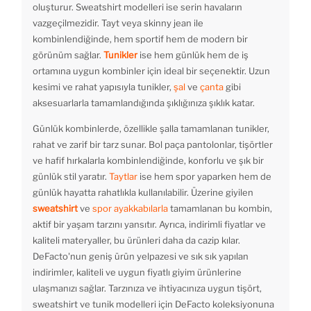
oluşturur. Sweatshirt modelleri ise serin havaların
vazgeçilmezidir. Tayt veya skinny jean ile
kombinlendiğinde, hem sportif hem de modern bir
görünüm sağlar.
Tunikler
ise hem günlük hem de iş
ortamına uygun kombinler için ideal bir seçenektir. Uzun
kesimi ve rahat yapısıyla tunikler,
şal
ve
çanta
gibi
aksesuarlarla tamamlandığında şıklığınıza şıklık katar.
Günlük kombinlerde, özellikle şalla tamamlanan tunikler,
rahat ve zarif bir tarz sunar. Bol paça pantolonlar, tişörtler
ve hafif hırkalarla kombinlendiğinde, konforlu ve şık bir
günlük stil yaratır.
Taytlar
ise hem spor yaparken hem de
günlük hayatta rahatlıkla kullanılabilir. Üzerine giyilen
sweatshirt
ve
spor ayakkabılarla
tamamlanan bu kombin,
aktif bir yaşam tarzını yansıtır. Ayrıca, indirimli fiyatlar ve
kaliteli materyaller, bu ürünleri daha da cazip kılar.
DeFacto'nun geniş ürün yelpazesi ve sık sık yapılan
indirimler, kaliteli ve uygun fiyatlı giyim ürünlerine
ulaşmanızı sağlar. Tarzınıza ve ihtiyacınıza uygun tişört,
sweatshirt ve tunik modelleri için DeFacto koleksiyonuna