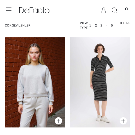
VIEW
FILTERS
ÇOK SEVILENLER
1
2
3
4
5
TYPE