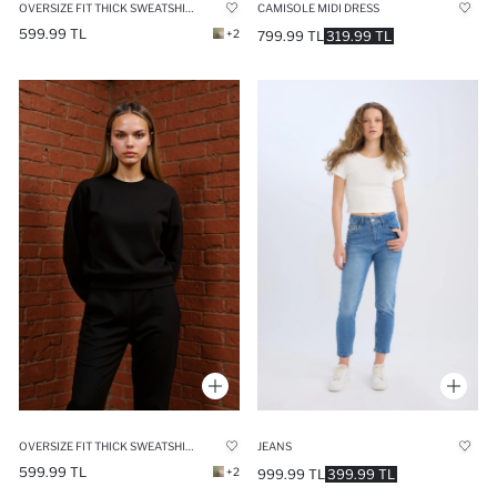
OVERSIZE FIT THICK SWEATSHIRT FABRIC SWEATSHIRT
CAMISOLE MIDI DRESS
599.99 TL
+2
799.99 TL
319.99 TL
OVERSIZE FIT THICK SWEATSHIRT FABRIC SWEATSHIRT
JEANS
599.99 TL
+2
999.99 TL
399.99 TL