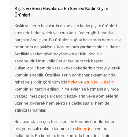
Kışlık ve Serin Havalarda En Sevilen Kadın Giyim
Ürünleri
Kışlık ve serin havalarda en sevilen kadın giyim ürünleri
arasında hırka, yelek ve uzun kollu üstler gibi baharlık
parçalar öne çıkar. Bu ürünler, soğuk havalarda hem sıcak
tutar hem de şıklığınızı korumanıza yardımcı olur. Hırkalar,
özellikle kat kat giyinmeyi sevenler için ideal bir
seçenektir. Uzun kollu üstler ise hem tek başına
kullanılabilir hem de kazak veya ceketlerin altına giyilerek
kombinlenebilir. Özellikle serin sonbahar akşamlarında,
rahat ve şık bir görünüm için
hırka
ve
uzun kollu tişört
kombinleri tercih edilebilir. Yelekler ise katmanlı giyimde
vazgeçilmez parçalardandır; kazakların veya gömleklerin
üzerine giyilerek hem ekstra sıcaklık sağlar hem de
stilinizi tamamlar.
Bu sezonda en çok tercih edilen kombin önerilerinden
biri, yumuşak dokulu bir hırka ile
skinny jean
ve bot
üçlüsüdür. Bu kombin, hem konforlu hem de şık bir