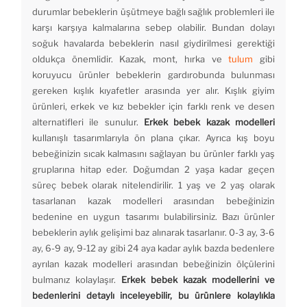
durumlar bebeklerin üşütmeye bağlı sağlık problemleri ile
karşı karşıya kalmalarına sebep olabilir. Bundan dolayı
soğuk havalarda bebeklerin nasıl giydirilmesi gerektiği
oldukça önemlidir. Kazak, mont, hırka ve
tulum
gibi
koruyucu ürünler bebeklerin gardırobunda bulunması
gereken kışlık kıyafetler arasında yer alır. Kışlık giyim
ürünleri, erkek ve kız bebekler için farklı renk ve desen
alternatifleri ile sunulur.
Erkek bebek kazak modelleri
kullanışlı tasarımlarıyla ön plana çıkar. Ayrıca kış boyu
bebeğinizin sıcak kalmasını sağlayan bu ürünler farklı yaş
gruplarına hitap eder. Doğumdan 2 yaşa kadar geçen
süreç bebek olarak nitelendirilir. 1 yaş ve 2 yaş olarak
tasarlanan kazak modelleri arasından bebeğinizin
bedenine en uygun tasarımı bulabilirsiniz. Bazı ürünler
bebeklerin aylık gelişimi baz alınarak tasarlanır. 0-3 ay, 3-6
ay, 6-9 ay, 9-12 ay gibi 24 aya kadar aylık bazda bedenlere
ayrılan kazak modelleri arasından bebeğinizin ölçülerini
bulmanız kolaylaşır.
Erkek bebek kazak
modellerini ve
bedenlerini detaylı inceleyebilir, bu ürünlere kolaylıkla