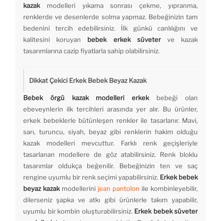
kazak
modelleri yıkama sonrası çekme, yıpranma,
renklerde ve desenlerde solma yapmaz. Bebeğinizin tam
bedenini tercih edebilirsiniz. İlk günkü canlılığını ve
kalitesini koruyan
bebek erkek süveter
ve kazak
tasarımlarına cazip fiyatlarla sahip olabilirsiniz.
Dikkat Çekici Erkek Bebek Beyaz Kazak
Bebek örgü kazak modelleri erkek
bebeği olan
ebeveynlerin ilk tercihleri arasında yer alır. Bu ürünler,
erkek bebeklerle bütünleşen renkler ile tasarlanır. Mavi,
sarı, turuncu, siyah, beyaz gibi renklerin hakim olduğu
kazak modelleri mevcuttur. Farklı renk geçişleriyle
tasarlanan modellere de göz atabilirsiniz. Renk bloklu
tasarımlar oldukça beğenilir. Bebeğinizin ten ve saç
rengine uyumlu bir renk seçimi yapabilirsiniz.
Erkek bebek
beyaz kazak
modellerini
jean pantolon
ile kombinleyebilir,
dilerseniz şapka ve atkı gibi ürünlerle takım yapabilir,
uyumlu bir kombin oluşturabilirsiniz.
Erkek bebek süveter