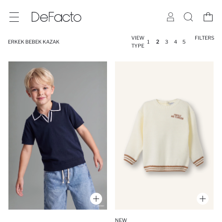
VIEW
FILTERS
ERKEK BEBEK KAZAK
1
2
3
4
5
TYPE
NEW