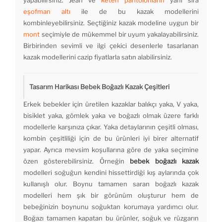
yapabilirsiniz. Jean ve
keten pantolonların
yanı sıra
eşofman altı
ile de bu kazak modellerini
kombinleyebilirsiniz. Seçtiğiniz kazak modeline uygun bir
mont
seçimiyle de mükemmel bir uyum yakalayabilirsiniz.
Birbirinden sevimli ve ilgi çekici desenlerle tasarlanan
kazak modellerini cazip fiyatlarla satın alabilirsiniz.
Tasarım Harikası Bebek Boğazlı Kazak Çeşitleri
Erkek bebekler için üretilen kazaklar balıkçı yaka, V yaka,
bisiklet yaka, gömlek yaka ve boğazlı olmak üzere farklı
modellerle karşınıza çıkar. Yaka detaylarının çeşitli olması,
kombin çeşitliliği için de bu ürünleri iyi birer alternatif
yapar. Ayrıca mevsim koşullarına göre de yaka seçimine
özen gösterebilirsiniz. Örneğin
bebek boğazlı kazak
modelleri soğuğun kendini hissettirdiği kış aylarında çok
kullanışlı olur. Boynu tamamen saran boğazlı kazak
modelleri hem şık bir görünüm oluşturur hem de
bebeğinizin boynunu soğuktan korumaya yardımcı olur.
Boğazı tamamen kapatan bu ürünler, soğuk ve rüzgarın