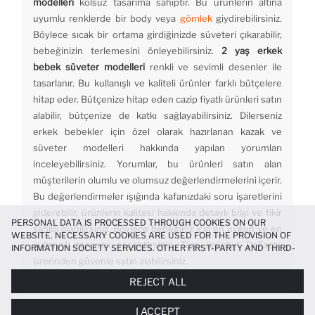
modelleri
kolsuz tasarıma sahiptir. Bu ürünlerin altına
uyumlu renklerde bir body veya
gömlek
giydirebilirsiniz.
Böylece sıcak bir ortama girdiğinizde süveteri çıkarabilir,
bebeğinizin terlemesini önleyebilirsiniz.
2 yaş erkek
bebek süveter modelleri
renkli ve sevimli desenler ile
tasarlanır. Bu kullanışlı ve kaliteli ürünler farklı bütçelere
hitap eder. Bütçenize hitap eden cazip fiyatlı ürünleri satın
alabilir, bütçenize de katkı sağlayabilirsiniz. Dilerseniz
erkek bebekler için özel olarak hazırlanan kazak ve
süveter modelleri hakkında yapılan yorumları
inceleyebilirsiniz. Yorumlar, bu ürünleri satın alan
müşterilerin olumlu ve olumsuz değerlendirmelerini içerir.
Bu değerlendirmeler ışığında kafanızdaki soru işaretlerini
giderebilir, ürünlerin kalitesi hakkında detaylı bilgi ve fikir
PERSONAL DATA IS PROCESSED THROUGH COOKIES ON OUR
sahibi olabilirsiniz. Böylece bebeğiniz için en uygun ve en
WEBSITE. NECESSARY COOKIES ARE USED FOR THE PROVISION OF
kullanışlı tasarımı seçebilirsiniz. Tüm ürünleri DeFacto
INFORMATION SOCIETY SERVICES. OTHER FIRST-PARTY AND THIRD-
PARTY COOKIES ARE USED, ON A LIMITED BASIS, TO PROVIDE YOU
üzerinden güvenle satın alabilirsiniz.
WITH A BETTER SHOPPING EXPERIENCE, TO MAKE OUR WEBSITE
REJECT ALL
MORE FUNCTIONAL AND PERSONALIZED, AND—IF YOU GIVE YOUR
EXPLICIT CONSENT—TO CARRY OUT MARKETING ACTIVITIES
I ACCEPT
TAILORED TO YOU. YOU CAN MANAGE YOUR COOKIE PREFERENCES