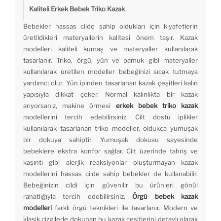
Kaliteli Erkek Bebek Triko Kazak
Bebekler hassas cilde sahip oldukları için kıyafetlerin
üretildikleri materyallerin kalitesi önem taşır. Kazak
modelleri kaliteli kumaş ve materyaller kullanılarak
tasarlanır. Triko, örgü, yün ve pamuk gibi materyaller
kullanılarak üretilen modeller bebeğinizi sıcak tutmaya
yardımcı olur. Yün ipinden tasarlanan kazak çeşitleri kalın
yapısıyla dikkat çeker. Normal kalınlıkta bir kazak
arıyorsanız, makine örmesi
erkek bebek triko kazak
modellerini tercih edebilirsiniz. Cilt dostu iplikler
kullanılarak tasarlanan triko modeller, oldukça yumuşak
bir dokuya sahiptir. Yumuşak dokusu sayesinde
bebeklere ekstra konfor sağlar. Cilt üzerinde tahriş ve
kaşıntı gibi alerjik reaksiyonlar oluşturmayan kazak
modellerini hassas cilde sahip bebekler de kullanabilir.
Bebeğinizin cildi için güvenilir bu ürünleri gönül
rahatlığıyla tercih edebilirsiniz.
Örgü bebek kazak
modelleri
farklı örgü teknikleri ile tasarlanır. Modern ve
klasik çizgilerle dokunan bu kazak çeşitlerini detaylı olarak