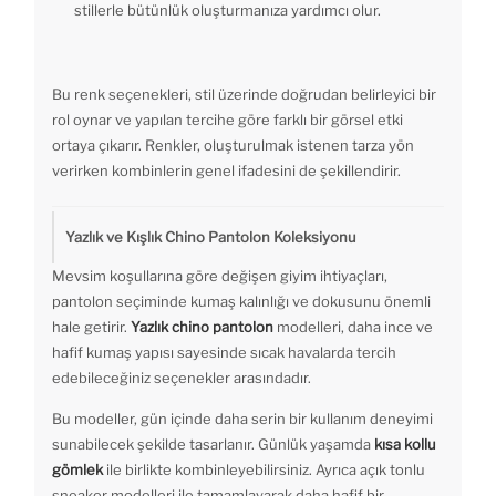
stillerle bütünlük oluşturmanıza yardımcı olur.
Bu renk seçenekleri, stil üzerinde doğrudan belirleyici bir
rol oynar ve yapılan tercihe göre farklı bir görsel etki
ortaya çıkarır. Renkler, oluşturulmak istenen tarza yön
verirken kombinlerin genel ifadesini de şekillendirir.
Yazlık ve Kışlık Chino Pantolon Koleksiyonu
Mevsim koşullarına göre değişen giyim ihtiyaçları,
pantolon seçiminde kumaş kalınlığı ve dokusunu önemli
hale getirir.
Yazlık chino pantolon
modelleri, daha ince ve
hafif kumaş yapısı sayesinde sıcak havalarda tercih
edebileceğiniz seçenekler arasındadır.
Bu modeller, gün içinde daha serin bir kullanım deneyimi
sunabilecek şekilde tasarlanır. Günlük yaşamda
kısa kollu
gömlek
ile birlikte kombinleyebilirsiniz. Ayrıca açık tonlu
sneaker modelleri ile tamamlayarak daha hafif bir