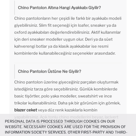
Chino Pantolon Altına Hangi Ayakkabı Giyilir?
Chino pantolonların her çeşidi ile farklı bir ayakkabı modeli
giyebilirsiniz. Slim fit seçeneği için loafer, sneaker ya da
oxford ayakkabıları değerlendirebilirsiniz. Aktif kullanımlar
için deri sneaker modeller uygun olur. Deri ya da süet
kahverengi botlar ya da klasik ayakkabılar ise resmi
kombinlerde kullanabileceğiniz seçenekler arasındadır.
Chino Pantolon Üstüne Ne Giyilir?
Chino pantolon üzerine giyeceğiniz parçaları oluşturmak
istediğiniz tarza göre seçebilirsiniz. Günlük kombinlerde
basic tişörtler, polo yaka modeller, sweatshirt ve ince
trikolar kullanabilirsiniz. Daha şık bir görünüm için gömlek,
blazer ceket
veya düz renk kazaklarla kombin
yapabilirsiniz. Açık tonlu chino modellerini beyaz, lacivert
PERSONAL DATA IS PROCESSED THROUGH COOKIES ON OUR
ve toprak tonlarıyla tamamlayabilir, koyu renk
WEBSITE. NECESSARY COOKIES ARE USED FOR THE PROVISION OF
seçeneklerde ise daha sade ve klasik parçalar tercih
INFORMATION SOCIETY SERVICES. OTHER FIRST-PARTY AND THIRD-