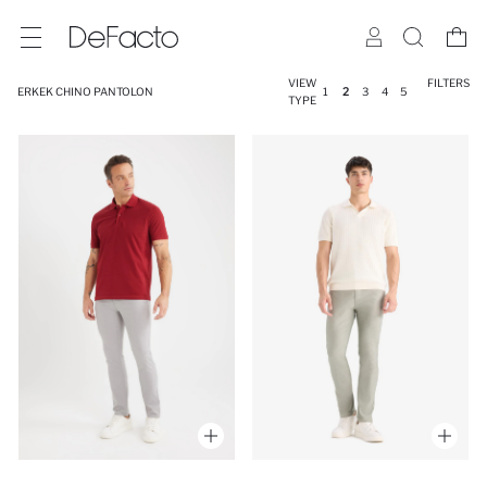
VIEW
FILTERS
ERKEK CHINO PANTOLON
1
2
3
4
5
TYPE