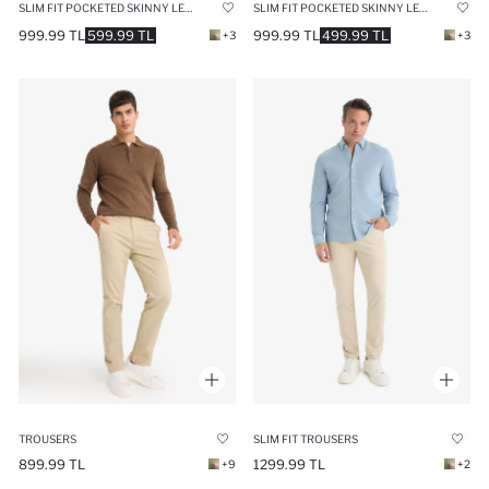
SLIM FIT POCKETED SKINNY LEG SUMMER CHINO PANTS
SLIM FIT POCKETED SKINNY LEG SUMMER CHINO PANTS
999.99 TL
599.99 TL
999.99 TL
499.99 TL
+3
+3
TROUSERS
SLIM FIT TROUSERS
899.99 TL
1299.99 TL
+9
+2