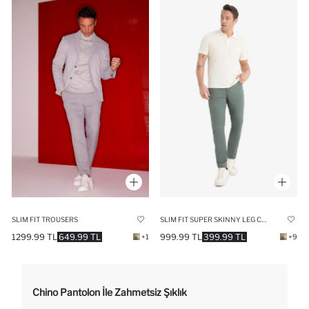
SLIM FIT TROUSERS
SLIM FIT SUPER SKINNY LEG CHINO PANTS
1299.99 TL
649.99 TL
999.99 TL
399.99 TL
+1
+9
Chino Pantolon İle Zahmetsiz Şıklık