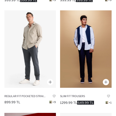
999.99 TL
399.99 TL
999.99 TL
399.99 TL
+9
+9
REGULAR FIT POCKETED STRAIGHT LEG CHINO PANTS
SLIM FIT TROUSERS
899.99 TL
+9
1299.99 TL
649.99 TL
+1