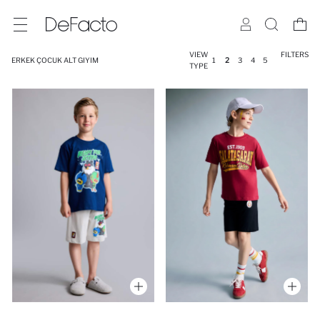
VIEW
FILTERS
ERKEK ÇOCUK ALT GIYIM
1
2
3
4
5
TYPE