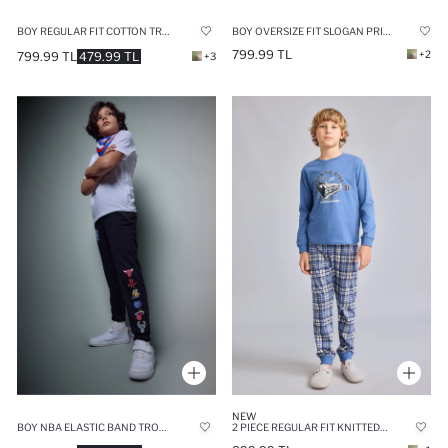
BOY REGULAR FIT COTTON TROUSERS
BOY OVERSIZE FIT SLOGAN PRINTED 100% COTTON TROUSERS
799.99 TL
+2
799.99 TL
479.99 TL
+3
NEW
BOY NBA ELASTIC BAND TROUSERS
2 PIECE REGULAR FIT KNITTED PYJAMAS