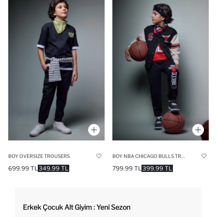
BOY OVERSIZE TROUSERS
BOY NBA CHICAGO BULLS TROUSERS
699.99 TL
349.99 TL
799.99 TL
399.99 TL
Erkek Çocuk Alt Giyim : Yeni Sezon