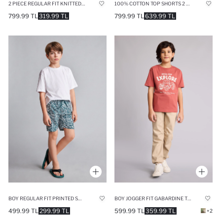
2 PIECE REGULAR FIT KNITTED PYJAMAS
100% COTTON TOP SHORTS 2 PIECE PYJAMA SET
799.99 TL
319.99 TL
799.99 TL
639.99 TL
BOY REGULAR FIT PRINTED SWIM SHORTS
BOY JOGGER FIT GABARDINE TROUSERS
499.99 TL
299.99 TL
599.99 TL
359.99 TL
+2