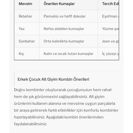
Mevsim
Önerilen Kumaşlar
Tercih Edilebilece
İlkbahar
Pamuklu ve hafif dokular
Eşofman altı, ince
Yaz
Nefes alabilen kumaşlar
Yüzme şortu, hafif 
Sonbahar
Orta kalınlıkta kumaşlar
Jean ve günlük pa
Kış
Kalın ve sıcak tutan kumaşlar
İç yüzeyi yumuşak
Erkek Çocuk Alt Giyim Kombin Önerileri
Doğru kombinler oluşturarak çocuğunuzun hem rahat
hem de şık görünmesini sağlayabilirsiniz. Alt giyim
ürünlerini kullanım alanına ve mevsime uygun parçalarla
bir araya getirerek farklı etkinlikler için konforlu kombinler
hazırlayabilirsiniz. Aşağıdaki kombin önerilerinden
faydalanabilirsiniz: