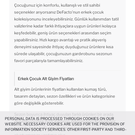
Çocuğunuz için konforlu, kullanışlı ve stil sahibi
seçenekler arıyorsanız DeFacto’nun erkek çocuk
koleksiyonunu inceleyebilirsiniz. Günlük kullanımdan tatil
valizlerine kadar farklı ihtiyaçlara uygun ürünleri kolayca
keşfedebilir, geniş ürün seçenekleri arasından seçim
yapabilirsiniz. Hızlı kargo avantajı ve pratik alışveriş
deneyimi sayesinde ihtiyaç duyduğunuz ürünlere kısa
sürede ulaşabilir, çocuğunuzun gardırobunu sezonun
favori parçalarıyla tamamlayabilirsiniz.
Erkek Çocuk Alt Giyim Fiyatları
Alt giyim ürünlerinin fiyatları kullanılan kumaş türü,
tasarım detayları, sezon özellikleri ve ürün kategorisine
göre değişiklik gösterebilir.
Sezon boyunca ihtiyaç duyulan farklı ürünleri bir arada
PERSONAL DATA IS PROCESSED THROUGH COOKIES ON OUR
değerlendirmek hem gardırop planlamasını kolaylaştırır
WEBSITE. NECESSARY COOKIES ARE USED FOR THE PROVISION OF
hem de farklı kullanım alanlarına uygun seçenekler
INFORMATION SOCIETY SERVICES. OTHER FIRST-PARTY AND THIRD-
PARTY COOKIES ARE USED, ON A LIMITED BASIS, TO PROVIDE YOU