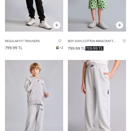
REGULAR FIT TROUSERS
BOY 100% COTTON MINECRAFT REGULAR FIT 2 PIECE PYJAMA SET
799.99 TL
+2
799.99 TL
719.99 TL