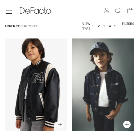
VIEW
FILTERS
ERKEK ÇOCUK CEKET
1
2
3
4
5
TYPE