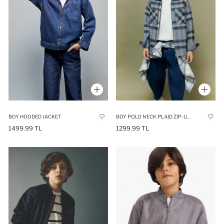
BOY HOODED JACKET
BOY POLO NECK PLAID ZIP-UP JACKET
1499.99 TL
1299.99 TL