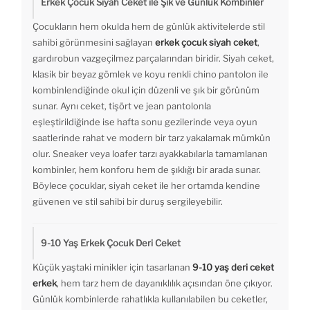
Erkek Çocuk Siyah Ceket ile Şık ve Günlük Kombinler
Çocukların hem okulda hem de günlük aktivitelerde stil
sahibi görünmesini sağlayan
erkek çocuk siyah ceket
,
gardırobun vazgeçilmez parçalarından biridir. Siyah ceket,
klasik bir beyaz gömlek ve koyu renkli chino pantolon ile
kombinlendiğinde okul için düzenli ve şık bir görünüm
sunar. Aynı ceket, tişört ve jean pantolonla
eşleştirildiğinde ise hafta sonu gezilerinde veya oyun
saatlerinde rahat ve modern bir tarz yakalamak mümkün
olur. Sneaker veya loafer tarzı ayakkabılarla tamamlanan
kombinler, hem konforu hem de şıklığı bir arada sunar.
Böylece çocuklar, siyah ceket ile her ortamda kendine
güvenen ve stil sahibi bir duruş sergileyebilir.
9-10 Yaş Erkek Çocuk Deri Ceket
Küçük yaştaki minikler için tasarlanan
9-10 yaş deri ceket
erkek
, hem tarz hem de dayanıklılık açısından öne çıkıyor.
Günlük kombinlerde rahatlıkla kullanılabilen bu ceketler,