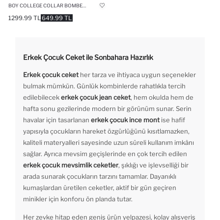
BOY COLLEGE COLLAR BOMBER DENIM JACKET
1299.99 TL
649.99 TL
Erkek Çocuk Ceket ile Sonbahara Hazırlık
Erkek çocuk ceket
her tarza ve ihtiyaca uygun seçenekler
bulmak mümkün. Günlük kombinlerde rahatlıkla tercih
edilebilecek
erkek çocuk jean ceket
, hem okulda hem de
hafta sonu gezilerinde modern bir görünüm sunar. Serin
havalar için tasarlanan
erkek çocuk ince mont
ise hafif
yapısıyla çocukların hareket özgürlüğünü kısıtlamazken,
kaliteli materyalleri sayesinde uzun süreli kullanım imkânı
sağlar. Ayrıca mevsim geçişlerinde en çok tercih edilen
erkek çocuk mevsimlik ceketler
, şıklığı ve işlevselliği bir
arada sunarak çocukların tarzını tamamlar. Dayanıklı
kumaşlardan üretilen ceketler, aktif bir gün geçiren
minikler için konforu ön planda tutar.
Her zevke hitap eden geniş ürün yelpazesi, kolay alışveriş