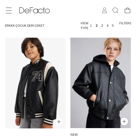
VIEW
FILTERS
ERKEK ÇOCUK DERI CEKET
1
2
3
4
5
TYPE
NEW