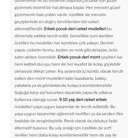
döneminde ve bu dönemin başında çocuklar için güzel
giyinmek önemli bir hal almaya başlar. Her mevsim güzel
giyinmenin bazı yolları vardır, özellikle de mevsim
geçişlerinde en doğru tercihlerden biri ceket
alternatifleridir.
Erkek çocuk deri ceket modelleri
bu
dönemde sıklıkla tercih edilir. Genellikle suni deriden
üretilen bu modeller her kombine çok yakışır. Derinin
yapısı, ceketin formu, beden ve renk gibi detaylar, ürün
satın alırken önemlidir.
Erkek çocuk deri mont
çeşitleri ise
hem kaliteli duruşu hem de her kıyafet ile kolay giyilebilir
olmasıyla dikkat çeker. Kış aylarında içi kürklü olarak tercih
edilen deri mont modelleri kalın kazaklarla, balıkçı
yakalarla ya da gömleklerde kolayca kombinlenebilir.
Soğuğa karşı sizi korurken dayanıklı yapısı ile yıllarca
kullanma olanağı sunar.
9 10 yaş deri ceket erkek
modelleri yaşa uygun tasarımlar ile tercih edilebilir. Bu
yaşa uygun tasarımlar eğlenceli motifler ya da sevilen film
baskıları ile zenginleştirilir. Renk olarak da oldukça fazla
alternatif bulunur. Bu yaş aralığı için özellikle de soft
renkler hem daha kolay kombinlenebilir hem de yaş ile