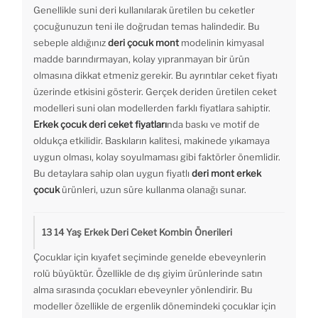
Genellikle suni deri kullanılarak üretilen bu ceketler
çocuğunuzun teni ile doğrudan temas halindedir. Bu
sebeple aldığınız
deri çocuk mont
modelinin kimyasal
madde barındırmayan, kolay yıpranmayan bir ürün
olmasına dikkat etmeniz gerekir. Bu ayrıntılar ceket fiyatı
üzerinde etkisini gösterir. Gerçek deriden üretilen ceket
modelleri suni olan modellerden farklı fiyatlara sahiptir.
Erkek çocuk deri ceket fiyatları
nda baskı ve motif de
oldukça etkilidir. Baskıların kalitesi, makinede yıkamaya
uygun olması, kolay soyulmaması gibi faktörler önemlidir.
Bu detaylara sahip olan uygun fiyatlı
deri mont erkek
çocuk
ürünleri, uzun süre kullanma olanağı sunar.
13 14 Yaş Erkek Deri Ceket Kombin Önerileri
Çocuklar için kıyafet seçiminde genelde ebeveynlerin
rolü büyüktür. Özellikle de dış giyim ürünlerinde satın
alma sırasında çocukları ebeveynler yönlendirir. Bu
modeller özellikle de ergenlik dönemindeki çocuklar için