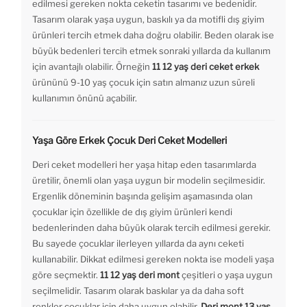
edilmesi gereken nokta ceketin tasarımı ve bedenidir.
Tasarım olarak yaşa uygun, baskılı ya da motifli dış giyim
ürünleri tercih etmek daha doğru olabilir. Beden olarak ise
büyük bedenleri tercih etmek sonraki yıllarda da kullanım
için avantajlı olabilir. Örneğin
11 12 yaş deri ceket erkek
ürününü 9-10 yaş çocuk için satın almanız uzun süreli
kullanımın önünü açabilir.
Yaşa Göre Erkek Çocuk Deri Ceket Modelleri
Deri ceket modelleri her yaşa hitap eden tasarımlarda
üretilir, önemli olan yaşa uygun bir modelin seçilmesidir.
Ergenlik döneminin başında gelişim aşamasında olan
çocuklar için özellikle de dış giyim ürünleri kendi
bedenlerinden daha büyük olarak tercih edilmesi gerekir.
Bu sayede çocuklar ilerleyen yıllarda da aynı ceketi
kullanabilir. Dikkat edilmesi gereken nokta ise modeli yaşa
göre seçmektir.
11 12 yaş deri mont
çeşitleri o yaşa uygun
seçilmelidir. Tasarım olarak baskılar ya da daha soft
renkler çocuklar için daha uygun olabilir.
Deri mont 13 yaş