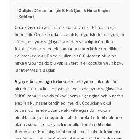
Gelişim Dönemleri İçin Erkek Çocuk Hırka Seçim
Rehberi
Çocuk giyimde görünüm kadar dayanıklılık da oldukça
önemlidir. Özellikle erkek çocuk kategorisinde hızlı gelişim
sürecine uyum sağlayacak beden ve kalıpta üretilen
tekstil ürünleri seçmek konusunda bazı kriterlere dikkat
edilmesi gerekir. En çok kullanılan ürünlerden biri olan
hırka grubunda doğru yapılan tercihler çocuğun gün boyu
rahat etmesini sağlar.
5 yaş erkek çocuğu hırka
seçiminde yumuşak doku ön
planda tutulmalıdır. Hassas cilt yapısına uyum sağlayacak
%100 pamuklu ya da yüksek pamuk içeriğine sahip nefes
alabilen kumaşlar tercih edilmelidir. Çocukların okul
öncesi dönemde oyun ve aktivite açısından yoğun
oldukları düşünüldüğünde, rahat hareket edebilmelerine
olanak sunan esnek yapılı modeller tercih edilmelidir.
Bununla birlikte kolay temizlenebilmesi, leke tutmaması
ve düşme ya da sürtünme gibi durumlara dayanıklı olması