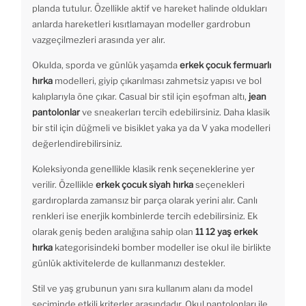
planda tutulur. Özellikle aktif ve hareket halinde oldukları
anlarda hareketleri kısıtlamayan modeller gardrobun
vazgeçilmezleri arasında yer alır.
Okulda, sporda ve günlük yaşamda
erkek çocuk fermuarlı
hırka
modelleri, giyip çıkarılması zahmetsiz yapısı ve bol
kalıplarıyla öne çıkar. Casual bir stil için eşofman altı,
jean
pantolonlar
ve sneakerları tercih edebilirsiniz. Daha klasik
bir stil için düğmeli ve bisiklet yaka ya da V yaka modelleri
değerlendirebilirsiniz.
Koleksiyonda genellikle klasik renk seçeneklerine yer
verilir. Özellikle
erkek çocuk siyah hırka
seçenekleri
gardıroplarda zamansız bir parça olarak yerini alır. Canlı
renkleri ise enerjik kombinlerde tercih edebilirsiniz. Ek
olarak geniş beden aralığına sahip olan
11 12 yaş erkek
hırka
kategorisindeki bomber modeller ise okul ile birlikte
günlük aktivitelerde de kullanmanızı destekler.
Stil ve yaş grubunun yanı sıra kullanım alanı da model
seçiminde etkili kriterler arasındadır. Okul pantolonları ile