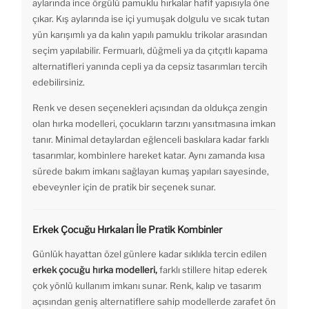
aylarında ince örgülü pamuklu hırkalar hafif yapısıyla öne
çıkar. Kış aylarında ise içi yumuşak dolgulu ve sıcak tutan
yün karışımlı ya da kalın yapılı pamuklu trikolar arasından
seçim yapılabilir. Fermuarlı, düğmeli ya da çıtçıtlı kapama
alternatifleri yanında cepli ya da cepsiz tasarımları tercih
edebilirsiniz.
Renk ve desen seçenekleri açısından da oldukça zengin
olan hırka modelleri, çocukların tarzını yansıtmasına imkan
tanır. Minimal detaylardan eğlenceli baskılara kadar farklı
tasarımlar, kombinlere hareket katar. Aynı zamanda kısa
sürede bakım imkanı sağlayan kumaş yapıları sayesinde,
ebeveynler için de pratik bir seçenek sunar.
Erkek Çocuğu Hırkaları İle Pratik Kombinler
Günlük hayattan özel günlere kadar sıklıkla tercin edilen
erkek çocuğu hırka modelleri,
farklı stillere hitap ederek
çok yönlü kullanım imkanı sunar. Renk, kalıp ve tasarım
açısından geniş alternatiflere sahip modellerde zarafet ön