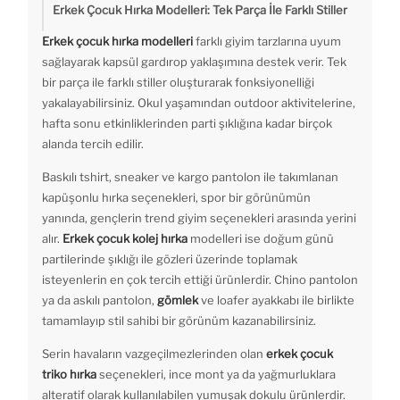
Erkek Çocuk Hırka Modelleri: Tek Parça İle Farklı Stiller
Erkek çocuk hırka modelleri
farklı giyim tarzlarına uyum
sağlayarak kapsül gardırop yaklaşımına destek verir. Tek
bir parça ile farklı stiller oluşturarak fonksiyonelliği
yakalayabilirsiniz. Okul yaşamından outdoor aktivitelerine,
hafta sonu etkinliklerinden parti şıklığına kadar birçok
alanda tercih edilir.
Baskılı tshirt, sneaker ve kargo pantolon ile takımlanan
kapüşonlu hırka seçenekleri, spor bir görünümün
yanında, gençlerin trend giyim seçenekleri arasında yerini
alır.
Erkek çocuk kolej hırka
modelleri ise doğum günü
partilerinde şıklığı ile gözleri üzerinde toplamak
isteyenlerin en çok tercih ettiği ürünlerdir. Chino pantolon
ya da askılı pantolon,
gömlek
ve loafer ayakkabı ile birlikte
tamamlayıp stil sahibi bir görünüm kazanabilirsiniz.
Serin havaların vazgeçilmezlerinden olan
erkek çocuk
triko hırka
seçenekleri, ince mont ya da yağmurluklara
alteratif olarak kullanılabilen yumuşak dokulu ürünlerdir.