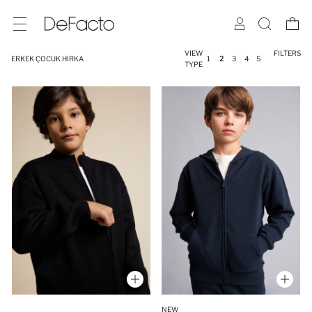
VIEW
FILTERS
ERKEK ÇOCUK HIRKA
1
2
3
4
5
TYPE
NEW