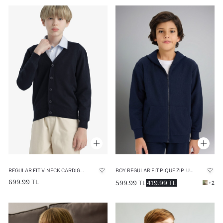
REGULAR FIT V-NECK CARDIGAN
BOY REGULAR FIT PIQUE ZIP-UP HOODIE
699.99 TL
599.99 TL
419.99 TL
+2