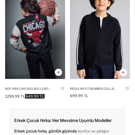
BOY NBA CHICAGO BULLS BOMBER JACKET
REGULAR FIT BOMBER COLLAR CARDIGAN
699.99 TL
1299.99 TL
649.99 TL
Erkek Çocuk Hırka: Her Mevsime Uyumlu Modeller
Erkek çocuk hırka
,
günlük giyimde
konfor ve şıklığın