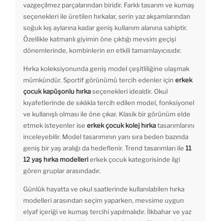
vazgeçilmez parçalarından biridir. Farklı tasarım ve kumaş
seçenekleri ile üretilen hırkalar, serin yaz akşamlarından
soğuk kış aylarına kadar geniş kullanım alanına sahiptir.
Özellikle katmanlı giyimin öne çıktığı mevsim geçişi
dönemlerinde, kombinlerin en etkili tamamlayıcısıdır.
Hırka koleksiyonunda geniş model çeşitliliğine ulaşmak
mümkündür. Sportif görünümü tercih edenler için
erkek
çocuk kapüşonlu hırka
seçenekleri idealdir. Okul
kıyafetlerinde de sıklıkla tercih edilen model, fonksiyonel
ve kullanışlı olması ile öne çıkar. Klasik bir görünüm elde
etmek isteyenler ise
erkek çocuk kolej hırka
tasarımlarını
inceleyebilir. Model tasarımının yanı sıra beden bazında
geniş bir yaş aralığı da hedeflenir. Trend tasarımları ile
11
12 yaş hırka modelleri
erkek çocuk kategorisinde ilgi
gören gruplar arasındadır.
Günlük hayatta ve okul saatlerinde kullanılabilen hırka
modelleri arasından seçim yaparken, mevsime uygun
elyaf içeriği ve kumaş tercihi yapılmalıdır. İlkbahar ve yaz