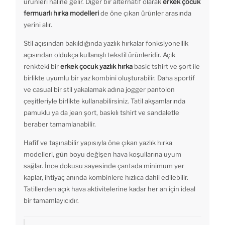
ürünleri haline gelir. Diğer bir alternatif olarak
erkek çocuk
fermuarlı hırka modelleri
de öne çıkan ürünler arasında
yerini alır.
Stil açısından bakıldığında yazlık hırkalar fonksiyonellik
açısından oldukça kullanışlı tekstil ürünleridir. Açık
renkteki bir
erkek çocuk yazlık hırka
basic tshirt ve şort ile
birlikte uyumlu bir yaz kombini oluşturabilir. Daha sportif
ve casual bir stil yakalamak adına jogger pantolon
çeşitleriyle birlikte kullanabilirsiniz. Tatil akşamlarında
pamuklu ya da jean şort, baskılı tshirt ve sandaletle
beraber tamamlanabilir.
Hafif ve taşınabilir yapısıyla öne çıkan yazlık hırka
modelleri, gün boyu değişen hava koşullarına uyum
sağlar. İnce dokusu sayesinde çantada minimum yer
kaplar, ihtiyaç anında kombinlere hızlıca dahil edilebilir.
Tatillerden açık hava aktivitelerine kadar her an için ideal
bir tamamlayıcıdır.