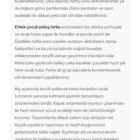
kullanabilirsiniz. Okul dışında hafta sonu aktivitelerinde ya
da doğum günü partilerinde chino pantolon ve spor
ayakkabı ile dikkat çekici bir stil elde edebilirsiniz.
Erkek çocuk peluş hırka
seçenekleri ise ekstra yumuşak
ve sıcak tutan yapısı ile trendler arasında yerini alır.
Özellikle hafta sonu yapılan outdoor aktiviteleri, kamp
faaliyetleri ya da yürüyüşlerde soğuk havadan
etkilenmeden keyifli zaman geçirmeyi mümkün kılar.
Hırka içine giyilecek balıkçı yaka kazaklar çocukları hem şık
hem sıcak tutar. Farklı alt grup parçalarla kombinleyerek
stil denemeleri yapabilirsiniz.
Kış aylarında tercih edilecek hırka modelleri sıcak
tutmanın yanında katmanlı giyimin tamamlayıcı
ürünlerinden biridir. Kapalı ortamlarda montun çıkarılması
ile hem mevcut vücut sıcaklığı hem de stil bütünlüğü
korunur. Tasarımlarda dikkat çeken cep detayları ise
küçük eşyaların taşınması ve keşif duygusunun
gelişmesine katkı sağlar. Eşofman altı ya da bol kesim
pantolon ile birlikte çocukların gün boyu özgür hareket