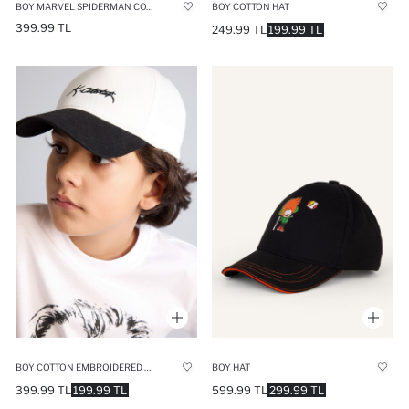
BOY MARVEL SPIDERMAN COTTON CAP
BOY COTTON HAT
399.99 TL
249.99 TL
199.99 TL
BOY COTTON EMBROIDERED HAT
BOY HAT
399.99 TL
199.99 TL
599.99 TL
299.99 TL