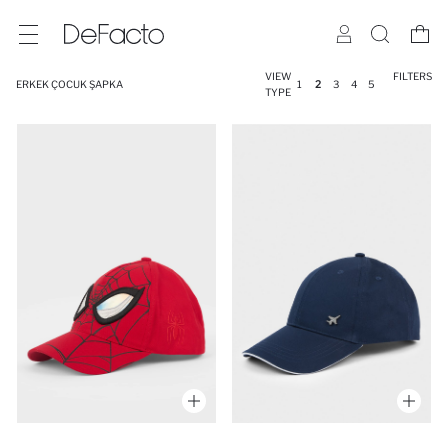
VIEW
FILTERS
ERKEK ÇOCUK ŞAPKA
1
2
3
4
5
TYPE