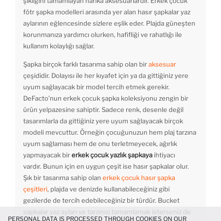
şıklığını tamamlayan harika aksesuarlardır. Erkek çocuk
fötr şapka modelleri arasında yer alan hasır şapkalar yaz
aylarının eğlencesinde sizlere eşlik eder. Plajda güneşten
korunmanıza yardımcı olurken, hafifliği ve rahatlığı ile
kullanım kolaylığı sağlar.
Şapka birçok farklı tasarıma sahip olan bir
aksesuar
çeşididir. Dolayısı ile her kıyafet için ya da gittiğiniz yere
uyum sağlayacak bir model tercih etmek gerekir.
DeFacto’nun erkek çocuk şapka koleksiyonu zengin bir
ürün yelpazesine sahiptir. Sadece renk, desenle değil
tasarımlarla da gittiğiniz yere uyum sağlayacak birçok
modeli mevcuttur. Örneğin çocuğunuzun hem plaj tarzına
uyum sağlaması hem de onu terletmeyecek, ağırlık
yapmayacak bir
erkek çocuk yazlık şapkaya
ihtiyacı
vardır. Bunun için en uygun çeşit ise hasır şapkalar olur.
Şık bir tasarıma sahip olan
erkek çocuk hasır şapka
çeşitleri
, plajda ve denizde kullanabileceğiniz gibi
gezilerde de tercih edebileceğiniz bir türdür. Bucket
sapkalar yaz ayları ve tarzınızı tamamlamak isterseniz de
PERSONAL DATA IS PROCESSED THROUGH COOKIES ON OUR