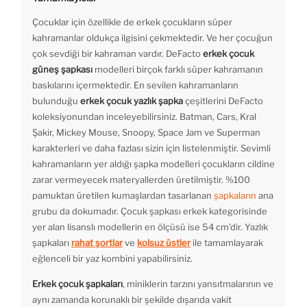
Çocuklar için özellikle de erkek çocukların süper
kahramanlar oldukça ilgisini çekmektedir. Ve her çocuğun
çok sevdiği bir kahraman vardır. DeFacto
erkek çocuk
güneş şapkası
modelleri birçok farklı süper kahramanın
baskılarını içermektedir. En sevilen kahramanların
bulunduğu
erkek çocuk yazlık şapka
çeşitlerini DeFacto
koleksiyonundan inceleyebilirsiniz. Batman, Cars, Kral
Şakir, Mickey Mouse, Snoopy, Space Jam ve Superman
karakterleri ve daha fazlası sizin için listelenmiştir. Sevimli
kahramanların yer aldığı şapka modelleri çocukların cildine
zarar vermeyecek materyallerden üretilmiştir. %100
pamuktan üretilen kumaşlardan tasarlanan
şapkaların
ana
grubu da dokumadır. Çocuk şapkası erkek kategorisinde
yer alan lisanslı modellerin en ölçüsü ise 54 cm’dir. Yazlık
şapkaları
rahat şortlar
ve
kolsuz üstler
ile tamamlayarak
eğlenceli bir yaz kombini yapabilirsiniz.
Erkek çocuk şapkaları
, miniklerin tarzını yansıtmalarının ve
aynı zamanda korunaklı bir şekilde dışarıda vakit