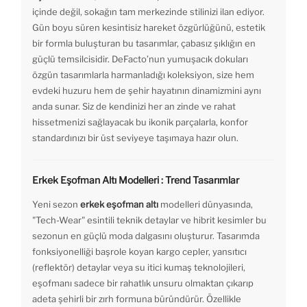
içinde değil, sokağın tam merkezinde stilinizi ilan ediyor.
Gün boyu süren kesintisiz hareket özgürlüğünü, estetik
bir formla buluşturan bu tasarımlar, çabasız şıklığın en
güçlü temsilcisidir. DeFacto’nun yumuşacık dokuları
özgün tasarımlarla harmanladığı koleksiyon, size hem
evdeki huzuru hem de şehir hayatının dinamizmini aynı
anda sunar. Siz de kendinizi her an zinde ve rahat
hissetmenizi sağlayacak bu ikonik parçalarla, konfor
standardınızı bir üst seviyeye taşımaya hazır olun.
Erkek Eşofman Altı Modelleri : Trend Tasarımlar
Yeni sezon
erkek eşofman altı
modelleri dünyasında,
"Tech-Wear" esintili teknik detaylar ve hibrit kesimler bu
sezonun en güçlü moda dalgasını oluşturur. Tasarımda
fonksiyonelliği başrole koyan kargo cepler, yansıtıcı
(reflektör) detaylar veya su itici kumaş teknolojileri,
eşofmanı sadece bir rahatlık unsuru olmaktan çıkarıp
adeta şehirli bir zırh formuna büründürür. Özellikle