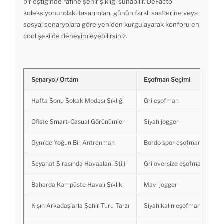
birleştiğinde rafine şehir şıklığı sunabilir. DeFacto
koleksiyonundaki tasarımları, günün farklı saatlerine veya
sosyal senaryolara göre yeniden kurgulayarak konforu en
cool şekilde deneyimleyebilirsiniz.
Senaryo / Ortam
Eşofman Seçimi
Hafta Sonu Sokak Modası Şıklığı
Gri eşofman
Ofiste Smart-Casual Görünümler
Siyah jogger
Gym’de Yoğun Bir Antrenman
Bordo spor eşofman altı
Seyahat Sırasında Havaalanı Stili
Gri oversize eşofman
Baharda Kampüste Havalı Şıklık
Mavi jogger
Kışın Arkadaşlarla Şehir Turu Tarzı
Siyah kalın eşofman altı