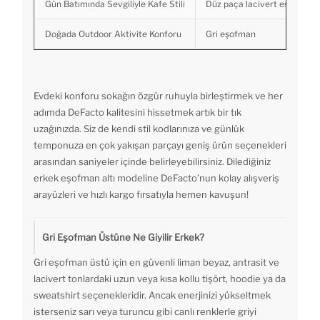
Gün Batımında Sevgiliyle Kafe Stili
Düz paça lacivert eşofman
Doğada Outdoor Aktivite Konforu
Gri eşofman
Evdeki konforu sokağın özgür ruhuyla birleştirmek ve her
adımda DeFacto kalitesini hissetmek artık bir tık
uzağınızda. Siz de kendi stil kodlarınıza ve günlük
temponuza en çok yakışan parçayı geniş ürün seçenekleri
arasından saniyeler içinde belirleyebilirsiniz. Dilediğiniz
erkek eşofman altı modeline DeFacto’nun kolay alışveriş
arayüzleri ve hızlı kargo fırsatıyla hemen kavuşun!
Gri Eşofman Üstüne Ne Giyilir Erkek?
Gri eşofman üstü için en güvenli liman beyaz, antrasit ve
lacivert tonlardaki uzun veya kısa kollu tişört, hoodie ya da
sweatshirt seçenekleridir. Ancak enerjinizi yükseltmek
isterseniz sarı veya turuncu gibi canlı renklerle griyi