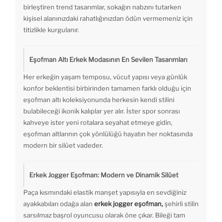
birleştiren trend tasarımlar, sokağın nabzını tutarken
kişisel alanınızdaki rahatlığınızdan ödün vermemeniz için
titizlikle kurgulanır.
Eşofman Altı Erkek Modasının En Sevilen Tasarımları
Her erkeğin yaşam temposu, vücut yapısı veya günlük
konfor beklentisi birbirinden tamamen farklı olduğu için
eşofman altı koleksiyonunda herkesin kendi stilini
bulabileceği ikonik kalıplar yer alır. İster spor sonrası
kahveye ister yeni rotalara seyahat etmeye gidin,
eşofman altlarının çok yönlülüğü hayatın her noktasında
modern bir silüet vadeder.
Erkek Jogger Eşofman: Modern ve Dinamik Silüet
Paça kısmındaki elastik manşet yapısıyla en sevdiğiniz
ayakkabıları odağa alan
erkek jogger eşofman,
şehirli stilin
sarsılmaz başrol oyuncusu olarak öne çıkar. Bileği tam