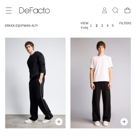
VIEW
FILTERS
ERKEK EŞOFMAN ALTI
1
2
3
4
5
TYPE