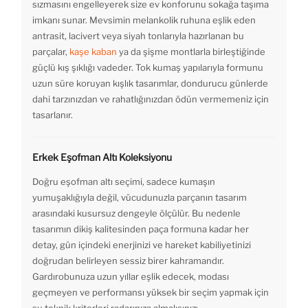
sızmasını engelleyerek size ev konforunu sokağa taşıma
imkanı sunar. Mevsimin melankolik ruhuna eşlik eden
antrasit, lacivert veya siyah tonlarıyla hazırlanan bu
parçalar,
kaşe kaban
ya da şişme montlarla birleştiğinde
güçlü kış şıklığı vadeder. Tok kumaş yapılarıyla formunu
uzun süre koruyan kışlık tasarımlar, dondurucu günlerde
dahi tarzınızdan ve rahatlığınızdan ödün vermemeniz için
tasarlanır.
Erkek Eşofman Altı Koleksiyonu
Doğru eşofman altı seçimi, sadece kumaşın
yumuşaklığıyla değil, vücudunuzla parçanın tasarım
arasındaki kusursuz dengeyle ölçülür. Bu nedenle
tasarımın dikiş kalitesinden paça formuna kadar her
detay, gün içindeki enerjinizi ve hareket kabiliyetinizi
doğrudan belirleyen sessiz birer kahramandır.
Gardırobunuza uzun yıllar eşlik edecek, modası
geçmeyen ve performansı yüksek bir seçim yapmak için