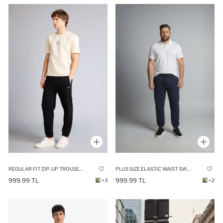
REGULAR FIT ZIP-UP TROUSERS
PLUS SIZE ELASTIC WAIST SWEATPANTS
999.99 TL
999.99 TL
+3
+2