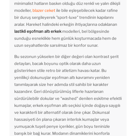
minimalist hatların baskın olduğu düz renkli ve yalın dikişli
modeller,
blazer ceket
ile bile eşleşebilecek kadar rafine
bir duruş sergileyerek "sport-luxe" trendinin kapılarını
aralar. Hareket halindeki erkeğin ihtiyaçlarına odaklanan
lastikli eşofman altı erkek
modelleri, bel bölgesinde
sunduğu esneklikle hem günlük koşturmacada hem de
uzun seyahatlerde sarsılmaz bir konfor sunar.
Bu sezonun yükselen bir diğer değeri olan kontrast şerit
detayları, bacak boyunu optik olarak daha uzun
gösterirken stile retro bir atletizm havası katar. Bu
yenilikçi dokunuşlar eşofman altı kavramını yeniden
tanımlayarak size her adımda stil sahibi bir karakter
kazandırır. Geri dönüştürülmüş liflerle hazırlanan
sürdürülebilir dokular ve "washed" denilen eskitme efektli
kumaşlar, erkek eşofman altı seçkisi içinde doğaya saygılı
ve karakterli bir alternatif olarak öne çıkar. Dokunsal
hassasiyeti ön plana çıkaran interlok kumaşlar veya
yumuşacık tuşeli penye içerikler, gün boyu teninizle
barışık bir bağ kurar. Modanın dinamiklerini konforla