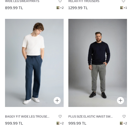
WIDE LEG SWEATPANTS
RELAX FIT TROUSERS
899.99 TL
1299.99 TL
+2
+1
BAGGY FIT WIDE LEG TROUSERS
PLUS SIZE ELASTIC WAIST SWEATPANTS
999.99 TL
999.99 TL
+2
+2