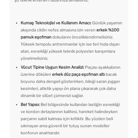
şu teknik kriterleri radarınıza almalısınız:
Kumaş Teknolojisi ve Kullanım Amacı:
Günlük yaşamın
akışında cildin nefes almasına izin veren
erkek %100
pamuk eşofman
dokularını önceliklendirmelisiniz.
Yüksek tempolu antrenmanlar için ise teri hızla dışarı
atan, esnekliği yüksek teknik polyester karışımlara
yönelmelisiniz.
Vücut Tipine Uygun Kesim Analizi:
Paçası ayakkabının
üzerine dökülen
erkek düz paça eşofman altı
bacak
boyunu daha dengeli gösterirken, bileği saran jogger
kesimleri, atletik yapıyı ön plana çıkararak çok daha
dinamik bir silüet çizmenizi sağlar.
Bel Yapısı:
Bel bölgesinde kullanılan lastiğin esnekliği
ve kordon detaylarının kalitesi, hareket halindeyken
parçanın sabit kalması için kritiktir. Bu yüzden beli
sıkmayan ama güvenli bir tutuş sunan modeller
konforun anahtarıdır.