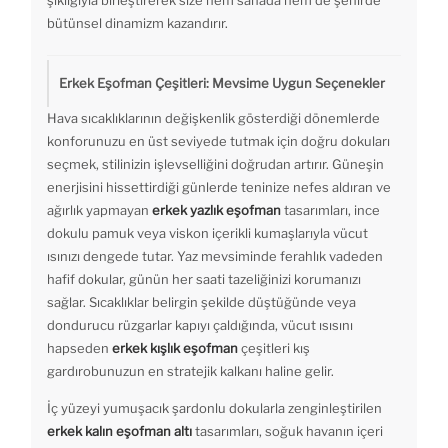
şıklığıyla birleştirerek size hem sahada hem de şehirde
bütünsel dinamizm kazandırır.
Erkek Eşofman Çeşitleri: Mevsime Uygun Seçenekler
Hava sıcaklıklarının değişkenlik gösterdiği dönemlerde
konforunuzu en üst seviyede tutmak için doğru dokuları
seçmek, stilinizin işlevselliğini doğrudan artırır. Güneşin
enerjisini hissettirdiği günlerde teninize nefes aldıran ve
ağırlık yapmayan
erkek yazlık eşofman
tasarımları, ince
dokulu pamuk veya viskon içerikli kumaşlarıyla vücut
ısınızı dengede tutar. Yaz mevsiminde ferahlık vadeden
hafif dokular, günün her saati tazeliğinizi korumanızı
sağlar. Sıcaklıklar belirgin şekilde düştüğünde veya
dondurucu rüzgarlar kapıyı çaldığında, vücut ısısını
hapseden
erkek kışlık eşofman
çeşitleri kış
gardırobunuzun en stratejik kalkanı haline gelir.
İç yüzeyi yumuşacık şardonlu dokularla zenginleştirilen
erkek kalın eşofman
altı
tasarımları, soğuk havanın içeri