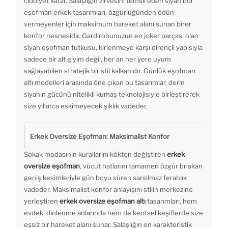
ciddiyet katar. Salaşlığın zirvesini temsil eden siyah bol
eşofman erkek tasarımları, özgürlüğünden ödün
vermeyenler için maksimum hareket alanı sunan birer
konfor nesnesidir. Gardırobunuzun en joker parçası olan
siyah eşofman tutkusu, kirlenmeye karşı dirençli yapısıyla
sadece bir alt giyim değil, her an her yere uyum
sağlayabilen stratejik bir stil kalkanıdır. Günlük eşofman
altı modelleri arasında öne çıkan bu tasarımlar, derin
siyahın gücünü nitelikli kumaş teknolojisiyle birleştirerek
size yıllarca eskimeyecek şıklık vadeder.
Erkek Oversize Eşofman: Maksimalist Konfor
Sokak modasının kurallarını kökten değiştiren
erkek
oversize eşofman
, vücut hatlarını tamamen özgür bırakan
geniş kesimleriyle gün boyu süren sarsılmaz ferahlık
vadeder. Maksimalist konfor anlayışını stilin merkezine
yerleştiren
erkek oversize eşofman altı
tasarımları, hem
evdeki dinlenme anlarında hem de kentsel keşiflerde size
eşsiz bir hareket alanı sunar. Salaşlığın en karakteristik