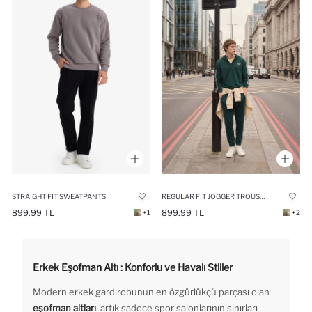
REGULAR FIT JOGGER TROUSERS
STRAIGHT FIT SWEATPANTS
899.99 TL
899.99 TL
+2
+1
Erkek Eşofman Altı : Konforlu ve Havalı Stiller
Modern erkek gardırobunun en özgürlükçü parçası olan
eşofman altları
, artık sadece spor salonlarının sınırları