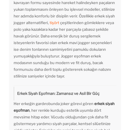
kavrayan formu sayesinde hareket halindeyken paçaların
yukarı toplanmasını önleyen bu işlevsel modeller, stilinize
her adımda konforlu bir disiplin verir. Özellikle erkek siyah
jogger alternatifleri,
tişört
çeşitlerinden gömleklere veya
polo yaka kazaklara kadar her parçayla çabasız şekilde
havalı görünür. Daha enerjik bir duruş sergilemek
isteyenlerin favorisi olan erkek mavi jogger seçenekleri
ise denim tonlarının samimiyetini pamuklu dokuların
yumuşaklığıyla buluşturur. Jogger eşofman erkek
modasının sunduğu bu modern ve fit duruş, bacak
formunuzu daha derli toplu göstererek sokağın nabzını
stilinize saniyeler içinde taşır.
Erkek Siyah Eşofman: Zamansız ve Asil Bir Güç
Her erkeğin gardırobunda joker görevi gören
erkek siyah
eşofman
, her renkle kurduğu estetik uyumla dört
mevsime hitap eder. Vücudu olduğundan çok daha fit
göstermeye yardımcı siyah parçalar, kentsel silüetinize