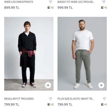
WIDE LEG SWEATPANTS
BAGGY FIT WIDE LEG TROUSERS
899.99 TL
999.99 TL
+2
+1
REGULAR FIT TROUSERS
PLUS SIZE ELASTIC WAIST TROUSERS
799.99 TL
799.99 TL
+2
+1