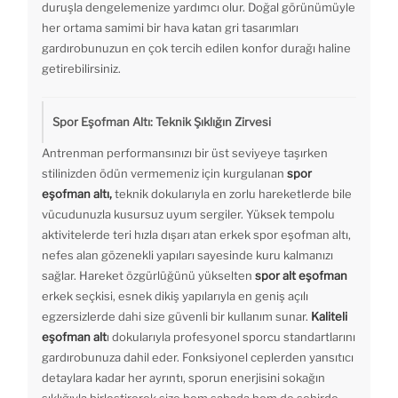
duruşla dengelemenize yardımcı olur. Doğal görünümüyle
her ortama samimi bir hava katan gri tasarımları
gardırobunuzun en çok tercih edilen konfor durağı haline
getirebilirsiniz.
Spor Eşofman Altı: Teknik Şıklığın Zirvesi
Antrenman performansınızı bir üst seviyeye taşırken
stilinizden ödün vermemeniz için kurgulanan
spor
eşofman altı,
teknik dokularıyla en zorlu hareketlerde bile
vücudunuzla kusursuz uyum sergiler. Yüksek tempolu
aktivitelerde teri hızla dışarı atan erkek spor eşofman altı,
nefes alan gözenekli yapıları sayesinde kuru kalmanızı
sağlar. Hareket özgürlüğünü yükselten
spor alt eşofman
erkek seçkisi, esnek dikiş yapılarıyla en geniş açılı
egzersizlerde dahi size güvenli bir kullanım sunar.
Kaliteli
eşofman alt
ı dokularıyla profesyonel sporcu standartlarını
gardırobunuza dahil eder. Fonksiyonel ceplerden yansıtıcı
detaylara kadar her ayrıntı, sporun enerjisini sokağın