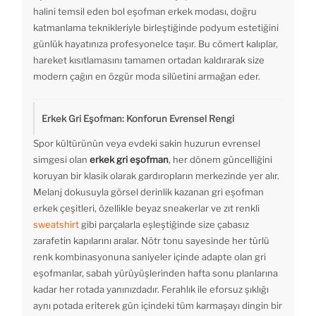
halini temsil eden bol eşofman erkek modası, doğru
katmanlama teknikleriyle birleştiğinde podyum estetiğini
günlük hayatınıza profesyonelce taşır. Bu cömert kalıplar,
hareket kısıtlamasını tamamen ortadan kaldırarak size
modern çağın en özgür moda silüetini armağan eder.
Erkek Gri Eşofman: Konforun Evrensel Rengi
Spor kültürünün veya evdeki sakin huzurun evrensel
simgesi olan
erkek gri eşofman
, her dönem güncelliğini
koruyan bir klasik olarak gardıropların merkezinde yer alır.
Melanj dokusuyla görsel derinlik kazanan gri eşofman
erkek çeşitleri, özellikle beyaz sneakerlar ve zıt renkli
sweatshirt
gibi parçalarla eşleştiğinde size çabasız
zarafetin kapılarını aralar. Nötr tonu sayesinde her türlü
renk kombinasyonuna saniyeler içinde adapte olan gri
eşofmanlar, sabah yürüyüşlerinden hafta sonu planlarına
kadar her rotada yanınızdadır. Ferahlık ile eforsuz şıklığı
aynı potada eriterek gün içindeki tüm karmaşayı dingin bir