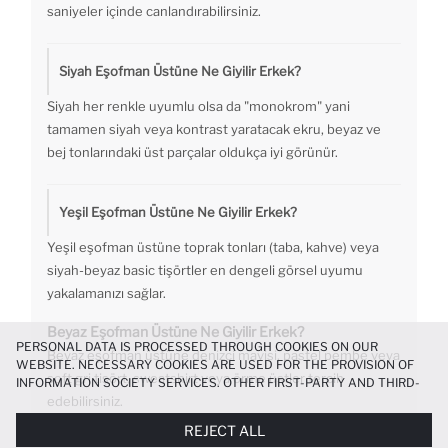
saniyeler içinde canlandırabilirsiniz.
Siyah Eşofman Üstüne Ne Giyilir Erkek?
Siyah her renkle uyumlu olsa da "monokrom" yani
tamamen siyah veya kontrast yaratacak ekru, beyaz ve
bej tonlarındaki üst parçalar oldukça iyi görünür.
Yeşil Eşofman Üstüne Ne Giyilir Erkek?
Yeşil eşofman üstüne toprak tonları (taba, kahve) veya
siyah-beyaz basic tişörtler en dengeli görsel uyumu
yakalamanızı sağlar.
Beyaz Eşofman Üstüne Ne Giyilir Erkek?
PERSONAL DATA IS PROCESSED THROUGH COOKIES ON OUR
Beyaz eşofman üstüne denizci mavisi, pastel pembe veya
WEBSITE. NECESSARY COOKIES ARE USED FOR THE PROVISION OF
soft gri tişört, sweatshirt veya örme üstler tercih
INFORMATION SOCIETY SERVICES. OTHER FIRST-PARTY AND THIRD-
PARTY COOKIES ARE USED, ON A LIMITED BASIS, TO PROVIDE YOU
edebilirsiniz.
WITH A BETTER SHOPPING EXPERIENCE, TO MAKE OUR WEBSITE
REJECT ALL
MORE FUNCTIONAL AND PERSONALIZED, AND—IF YOU GIVE YOUR