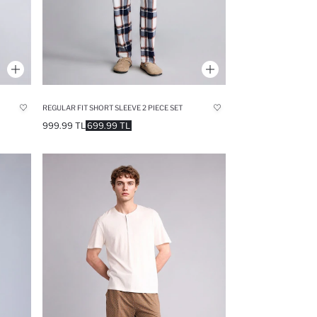
REGULAR FIT SHORT SLEEVE 2 PIECE SET
999.99 TL
699.99 TL