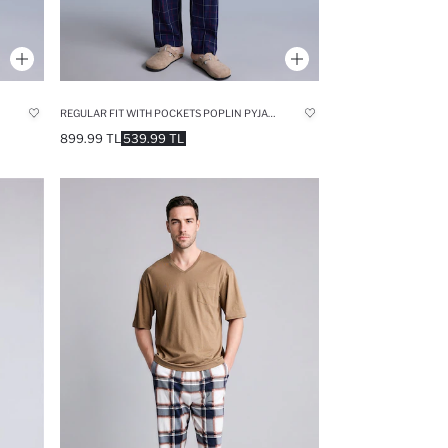
REGULAR FIT WITH POCKETS POPLIN PYJAMAS BOTTOM
899.99 TL
539.99 TL