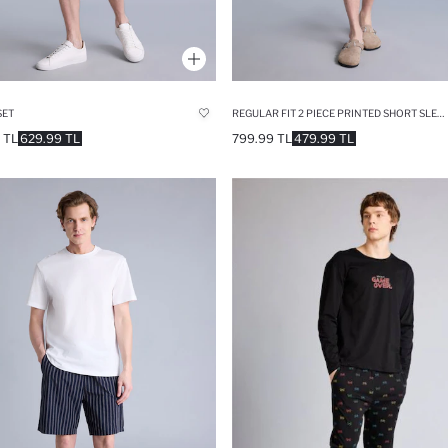
SET
REGULAR FIT 2 PIECE PRINTED SHORT SLEEVED T-SHIRT
 TL
629.99 TL
799.99 TL
479.99 TL