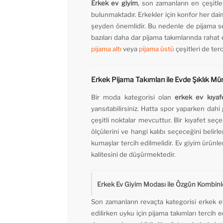
Erkek ev giyim
, son zamanların en çeşitl
bulunmaktadır. Erkekler için konfor her daim
şeyden önemlidir. Bu nedenle de pijama seç
bazıları daha dar pijama takımlarında rahat 
pijama altı
veya
pijama üstü
çeşitleri de ter
Erkek Pijama Takımları ile Evde Şıklık M
Bir moda kategorisi olan
erkek ev kıyafe
yansıtabilirsiniz. Hatta spor yaparken dah
çeşitli noktalar mevcuttur. Bir kıyafet se
ölçülerini ve hangi kalıbı seçeceğini belir
kumaşlar tercih edilmelidir. Ev giyim ürünler
kalitesini de düşürmektedir.
Erkek Ev Giyim Modası ile Özgün Kombinl
Son zamanların revaçta kategorisi erkek ev
edilirken uyku için pijama takımları tercih 