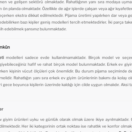
enen ve gelişen sektörü olmaktadır. Rahatlığının yanı sıra modaya uyma
 ön planda olmaktadır. Özellikle de ağır işlerde çalışan veya ağır kıyafetle
erken ekstra dikkat edilmektedir. Pijama üretimi yapılırken dar veya ge
edebilirken bazı kişiler geniş modelleri tercih etmektedirler. İki parça ta
cih edebilmek şansınız bulunmaktadır.
ümkün
ti
modelleri sadece evde kullanılmamaktadır. Birçok model ve seçenek i
i giyebileceğiniz hafif ve rahat birçok model bulunmaktadır. Erkek ev giy
çerken kişinin vücut ölçüleri çok önemlidir. Bu durum pijama seçiminde d
lemelidir. Rahatlığın yanı sıra erkek ev giyim ürünlerinin bakımı da kola
i gece boyunca kişilerin üzerinde kaldığı için cilde uygun olmalıdır. Aksi t
er
 giyim ürünleri uyku ve günlük olarak olmak üzere ikiye ayrılmaktadır. 
edilmektedir. Her iki kategorinin ortak noktası ise rahatlık ve konfor olmak