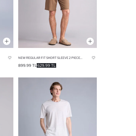
NEW REGULAR FIT SHORT SLEEVE 2 PIECE SET
899.99 TL
629.99 TL