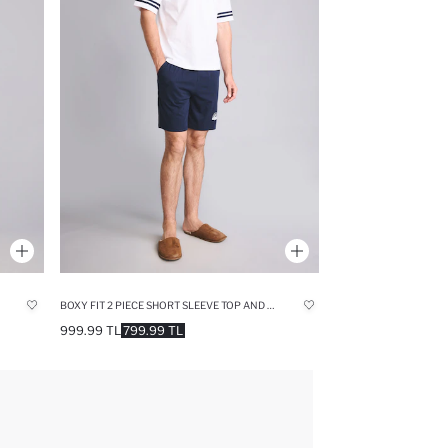
BOXY FIT 2 PIECE SHORT SLEEVE TOP AND SHORTS SET
999.99 TL
799.99 TL