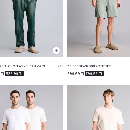
REGULAR FIT LONG FLANNEL PAJAMA PANTS
2 PIECE NEW REGULAR FIT SET
 TL
539.99 TL
999.99 TL
799.99 TL