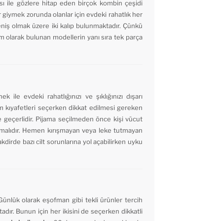
sı ile gözlere hitap eden birçok kombin çeşidi
r giymek zorunda olanlar için evdeki rahatlık her
niş olmak üzere iki kalıp bulunmaktadır. Çünkü
kım olarak bulunan modellerin yanı sıra tek parça
le evdeki rahatlığınızı ve şıklığınızı dışarı
im kıyafetleri seçerken dikkat edilmesi gereken
e geçerlidir. Pijama seçilmeden önce kişi vücut
y olmalıdır. Hemen kırışmayan veya leke tutmayan
akdirde bazı cilt sorunlarına yol açabilirken uyku
Günlük olarak eşofman gibi tekli ürünler tercih
tadır. Bunun için her ikisini de seçerken dikkatli