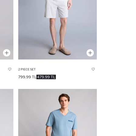
2 PIECE SET
799.99 TL
479.99 TL