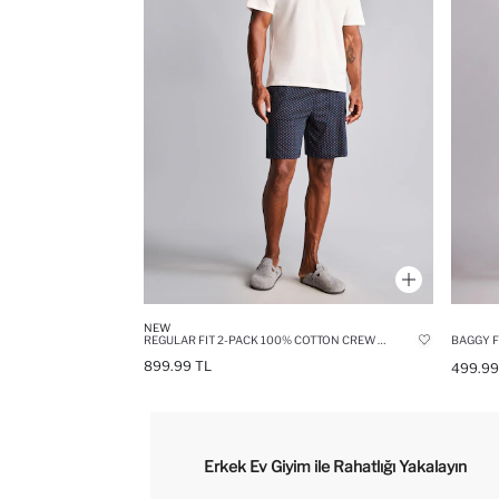
NEW
REGULAR FIT 2-PACK 100% COTTON CREW NECK SHORT SLEEVE PYJAMA SET
BAGGY F
899.99 TL
499.99
Erkek Ev Giyim ile Rahatlığı Yakalayın