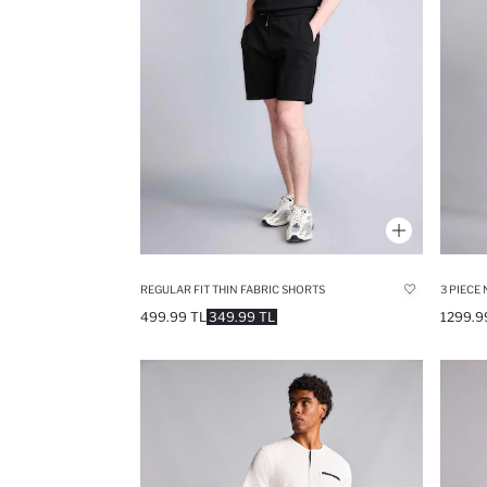
REGULAR FIT THIN FABRIC SHORTS
3 PIECE
499.99 TL
349.99 TL
1299.9