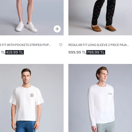
REGULAR FIT WITH POCKETS STRIPED POPLIN BOTTOM
REGULAR FIT LONG SLEEVE 2 PIECE PAJAMA SET
 TL
419.99 TL
999.99 TL
799.99 TL