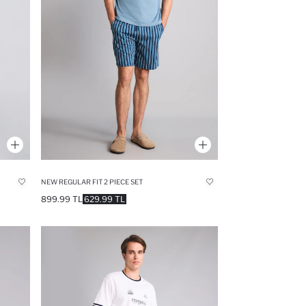
NEW REGULAR FIT 2 PIECE SET
899.99 TL
629.99 TL