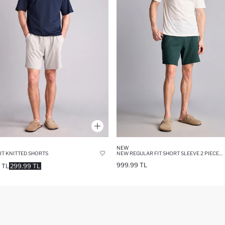
NEW
IT KNITTED SHORTS
NEW REGULAR FIT SHORT SLEEVE 2 PIECE SET
999.99 TL
 TL
299.99 TL