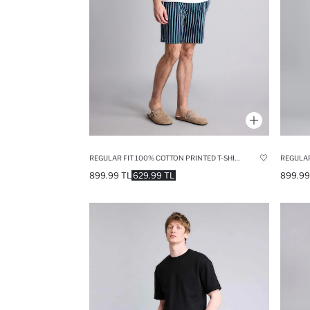
REGULAR FIT 100% COTTON PRINTED T-SHIRT AND SHORTS 2 PIECE SET
899.99 TL
629.99 TL
899.99