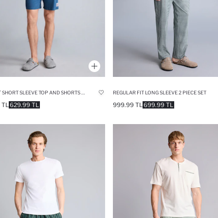
BOXY FIT SHORT SLEEVE TOP AND SHORTS 2 PIECE PYJAMAS SET
REGULAR FIT LONG SLEEVE 2 PIECE SET
 TL
629.99 TL
999.99 TL
699.99 TL