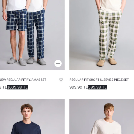
 NEW REGULAR FIT PYJAMAS SET
REGULAR FIT SHORT SLEEVE 2 PIECE SET
9 TL
1039.99 TL
999.99 TL
599.99 TL