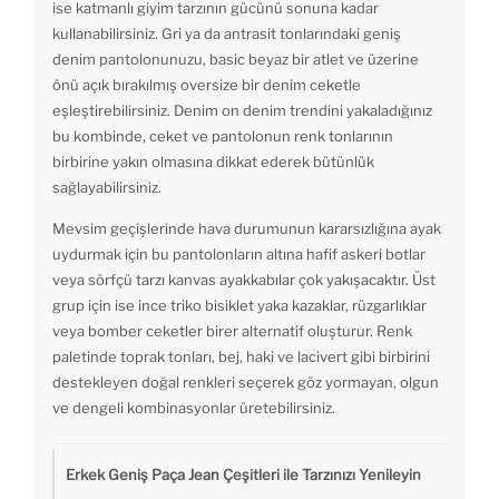
ise katmanlı giyim tarzının gücünü sonuna kadar
kullanabilirsiniz. Gri ya da antrasit tonlarındaki geniş
denim pantolonunuzu, basic beyaz bir atlet ve üzerine
önü açık bırakılmış oversize bir denim ceketle
eşleştirebilirsiniz. Denim on denim trendini yakaladığınız
bu kombinde, ceket ve pantolonun renk tonlarının
birbirine yakın olmasına dikkat ederek bütünlük
sağlayabilirsiniz.
Mevsim geçişlerinde hava durumunun kararsızlığına ayak
uydurmak için bu pantolonların altına hafif askeri botlar
veya sörfçü tarzı kanvas ayakkabılar çok yakışacaktır. Üst
grup için ise ince triko bisiklet yaka kazaklar, rüzgarlıklar
veya bomber ceketler birer alternatif oluşturur. Renk
paletinde toprak tonları, bej, haki ve lacivert gibi birbirini
destekleyen doğal renkleri seçerek göz yormayan, olgun
ve dengeli kombinasyonlar üretebilirsiniz.
Erkek Geniş Paça Jean Çeşitleri ile Tarzınızı Yenileyin