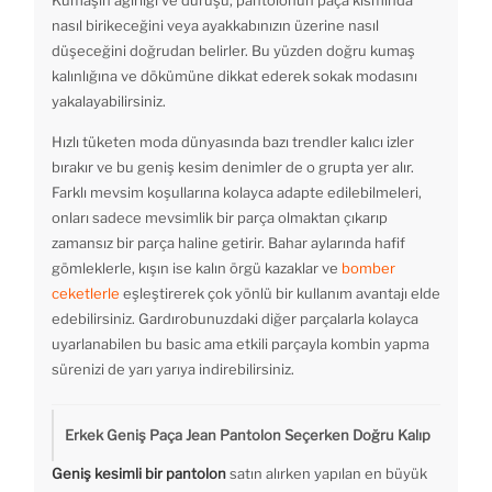
Kumaşın ağırlığı ve duruşu, pantolonun paça kısmında
nasıl birikeceğini veya ayakkabınızın üzerine nasıl
düşeceğini doğrudan belirler. Bu yüzden doğru kumaş
kalınlığına ve dökümüne dikkat ederek sokak modasını
yakalayabilirsiniz.
Hızlı tüketen moda dünyasında bazı trendler kalıcı izler
bırakır ve bu geniş kesim denimler de o grupta yer alır.
Farklı mevsim koşullarına kolayca adapte edilebilmeleri,
onları sadece mevsimlik bir parça olmaktan çıkarıp
zamansız bir parça haline getirir. Bahar aylarında hafif
gömleklerle, kışın ise kalın örgü kazaklar ve
bomber
ceketlerle
eşleştirerek çok yönlü bir kullanım avantajı elde
edebilirsiniz. Gardırobunuzdaki diğer parçalarla kolayca
uyarlanabilen bu basic ama etkili parçayla kombin yapma
sürenizi de yarı yarıya indirebilirsiniz.
Erkek Geniş Paça Jean Pantolon Seçerken Doğru Kalıp
Geniş kesimli bir pantolon
satın alırken yapılan en büyük