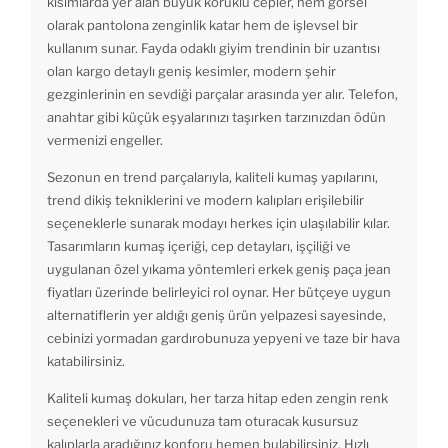
kısımlarda yer alan büyük körüklü cepler, hem görsel
olarak pantolona zenginlik katar hem de işlevsel bir
kullanım sunar. Fayda odaklı giyim trendinin bir uzantısı
olan kargo detaylı geniş kesimler, modern şehir
gezginlerinin en sevdiği parçalar arasında yer alır. Telefon,
anahtar gibi küçük eşyalarınızı taşırken tarzınızdan ödün
vermenizi engeller.
Sezonun en trend parçalarıyla, kaliteli kumaş yapılarını,
trend dikiş tekniklerini ve modern kalıpları erişilebilir
seçeneklerle sunarak modayı herkes için ulaşılabilir kılar.
Tasarımların kumaş içeriği, cep detayları, işçiliği ve
uygulanan özel yıkama yöntemleri erkek geniş paça jean
fiyatları üzerinde belirleyici rol oynar. Her bütçeye uygun
alternatiflerin yer aldığı geniş ürün yelpazesi sayesinde,
cebinizi yormadan gardırobunuza yepyeni ve taze bir hava
katabilirsiniz.
Kaliteli kumaş dokuları, her tarza hitap eden zengin renk
seçenekleri ve vücudunuza tam oturacak kusursuz
kalıplarla aradığınız konforu hemen bulabilirsiniz. Hızlı