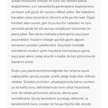
Sokak modasının enerjisi ve ruhu her dönem kabuk
değiştirirken, son zamanlarda gardıropların başköşesine
yerleşen çok güçlü bir oyuncu dikkat çeker. Dar kalıpların,
bacakları sıkan kesimlerin dönemi artık geride kalır. Özgür
hareket alanı sunan, gün boyu konfor vadeden ve aynı
zamanda güçlü bir stil duruşu sergileyen tasarımlar ön
plana çıkar. Tam da bu noktada erkek geniş paça jean
seçenekleri, modern erkeğin günlük giyim algısını
tamamen yeniden şekillendirir. Geçmişin nostaljik
esintilerini modern şehir hayatıyla harmanlayan geniş
paça jean akımı, salaş ama bir o kadar da tarz görünmenin
kapılarını aralar.
Doğru parçalarla kombinlendiğinde her ortama uyum
sağlayabilen geniş paçalar, pratik şıklığı doğrudan stilinize
odaklar. Sokakta yürürken, arkadaşlarınızla kahve içerken
ya da hafta sonu aktivitelerinde hem rahat hissetmek
hem de iddialı görünmek adına bu akıma şans
verebilirsiniz. Geniş kesimlerin sunduğu dökümlü ve
karakteristik hava, sıradan bir beyaz tişörtü bile anında