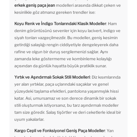
erkek geniş paça jean
modelleri arasında dikkat çeken ve
kesinlikle göz atmanız gereken trendler ise:
Koyu Renk ve İndigo Tonlarındaki Klasik Modeller
: Ham
denim görüntüsünü sevenler için koyu lacivert, indigo ve
siyah tonları vazgeçilmezdir. Bu modeller, geniş kesimin
getirdiği salaşlığı rengin ciddiyetiyle dengeleyerek daha
rafine ve olgun bir duruş sergilemenizi sağlar. Aynı
zamanda leke göstermeme ve kombinleme kolaylığı
açısından da günlük hayatta büyük pratiklik sunar.
Yırtık ve Aşındırmalı Sokak Stili Modelleri
: Diz kısımlarında
yer alan yırtıklar, paça uçlarındaki saçaklar ve genel
yüzeydeki taşlama efektleri, pantolona yaşanmışlık hissi
katar. Asi, umursamaz ve son derece dinamik bir sokak
stili oluşturmak istiyorsanız, bu tarz aşındırmalı modeller
tam size göredir. Salaş tişörtler ve deri ceketlerle ideal bir
uyum yakalarlar.
Kargo Cepli ve Fonksiyonel Geniş Paça Modeller
: Yan