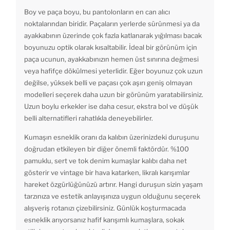
Boy ve paça boyu, bu pantolonların en can alıcı
noktalarından biridir. Paçaların yerlerde sürünmesi ya da
ayakkabının üzerinde çok fazla katlanarak yığılması bacak
boyunuzu optik olarak kısaltabilir. İdeal bir görünüm için
paça ucunun, ayakkabınızın hemen üst sınırına değmesi
veya hafifçe dökülmesi yeterlidir. Eğer boyunuz çok uzun
değilse, yüksek belli ve paçası çok aşırı geniş olmayan
modelleri seçerek daha uzun bir görünüm yaratabilirsiniz.
Uzun boylu erkekler ise daha cesur, ekstra bol ve düşük
belli alternatifleri rahatlıkla deneyebilirler.
Kumaşın esneklik oranı da kalıbın üzerinizdeki duruşunu
doğrudan etkileyen bir diğer önemli faktördür. %100
pamuklu, sert ve tok denim kumaşlar kalıbı daha net
gösterir ve vintage bir hava katarken, likralı karışımlar
hareket özgürlüğünüzü artırır. Hangi duruşun sizin yaşam
tarzınıza ve estetik anlayışınıza uygun olduğunu seçerek
alışveriş rotanızı çizebilirsiniz. Günlük koşturmacada
esneklik arıyorsanız hafif karışımlı kumaşlara, sokak