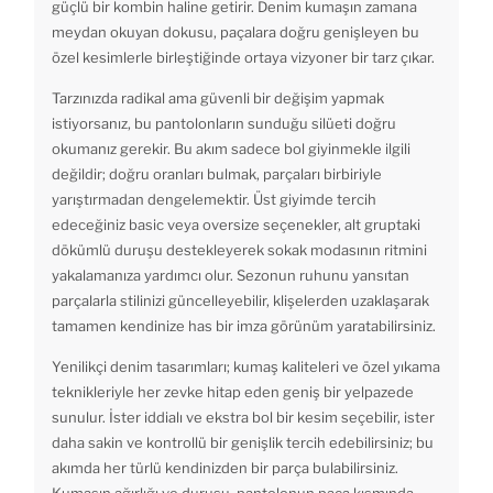
güçlü bir kombin haline getirir. Denim kumaşın zamana
meydan okuyan dokusu, paçalara doğru genişleyen bu
özel kesimlerle birleştiğinde ortaya vizyoner bir tarz çıkar.
Tarzınızda radikal ama güvenli bir değişim yapmak
istiyorsanız, bu pantolonların sunduğu silüeti doğru
okumanız gerekir. Bu akım sadece bol giyinmekle ilgili
değildir; doğru oranları bulmak, parçaları birbiriyle
yarıştırmadan dengelemektir. Üst giyimde tercih
edeceğiniz basic veya oversize seçenekler, alt gruptaki
dökümlü duruşu destekleyerek sokak modasının ritmini
yakalamanıza yardımcı olur. Sezonun ruhunu yansıtan
parçalarla stilinizi güncelleyebilir, klişelerden uzaklaşarak
tamamen kendinize has bir imza görünüm yaratabilirsiniz.
Yenilikçi denim tasarımları; kumaş kaliteleri ve özel yıkama
teknikleriyle her zevke hitap eden geniş bir yelpazede
sunulur. İster iddialı ve ekstra bol bir kesim seçebilir, ister
daha sakin ve kontrollü bir genişlik tercih edebilirsiniz; bu
akımda her türlü kendinizden bir parça bulabilirsiniz.