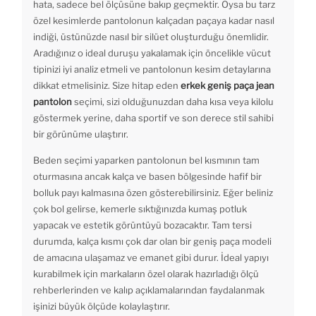
hata, sadece bel ölçüsüne bakıp geçmektir. Oysa bu tarz
özel kesimlerde pantolonun kalçadan paçaya kadar nasıl
indiği, üstünüzde nasıl bir silüet oluşturduğu önemlidir.
Aradığınız o ideal duruşu yakalamak için öncelikle vücut
tipinizi iyi analiz etmeli ve pantolonun kesim detaylarına
dikkat etmelisiniz. Size hitap eden
erkek geniş paça jean
pantolon
seçimi, sizi olduğunuzdan daha kısa veya kilolu
göstermek yerine, daha sportif ve son derece stil sahibi
bir görünüme ulaştırır.
Beden seçimi yaparken pantolonun bel kısmının tam
oturmasına ancak kalça ve basen bölgesinde hafif bir
bolluk payı kalmasına özen gösterebilirsiniz. Eğer beliniz
çok bol gelirse, kemerle sıktığınızda kumaş potluk
yapacak ve estetik görüntüyü bozacaktır. Tam tersi
durumda, kalça kısmı çok dar olan bir geniş paça modeli
de amacına ulaşamaz ve emanet gibi durur. İdeal yapıyı
kurabilmek için markaların özel olarak hazırladığı ölçü
rehberlerinden ve kalıp açıklamalarından faydalanmak
işinizi büyük ölçüde kolaylaştırır.