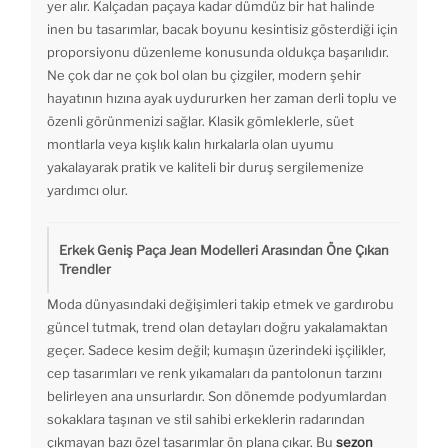
yer alır. Kalçadan paçaya kadar dümdüz bir hat halinde
inen bu tasarımlar, bacak boyunu kesintisiz gösterdiği için
proporsiyonu düzenleme konusunda oldukça başarılıdır.
Ne çok dar ne çok bol olan bu çizgiler, modern şehir
hayatının hızına ayak uydururken her zaman derli toplu ve
özenli görünmenizi sağlar. Klasik gömleklerle, süet
montlarla veya kışlık kalın hırkalarla olan uyumu
yakalayarak pratik ve kaliteli bir duruş sergilemenize
yardımcı olur.
Erkek Geniş Paça Jean Modelleri Arasından Öne Çıkan
Trendler
Moda dünyasındaki değişimleri takip etmek ve gardırobu
güncel tutmak, trend olan detayları doğru yakalamaktan
geçer. Sadece kesim değil; kumaşın üzerindeki işçilikler,
cep tasarımları ve renk yıkamaları da pantolonun tarzını
belirleyen ana unsurlardır. Son dönemde podyumlardan
sokaklara taşınan ve stil sahibi erkeklerin radarından
çıkmayan bazı özel tasarımlar ön plana çıkar. Bu
sezon