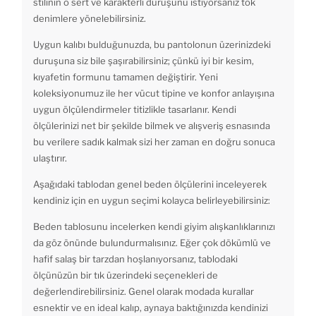
stilinin o sert ve karakterli duruşunu istiyorsanız tok
denimlere yönelebilirsiniz.
Uygun kalıbı bulduğunuzda, bu pantolonun üzerinizdeki
duruşuna siz bile şaşırabilirsiniz; çünkü iyi bir kesim,
kıyafetin formunu tamamen değiştirir. Yeni
koleksiyonumuz ile her vücut tipine ve konfor anlayışına
uygun ölçülendirmeler titizlikle tasarlanır. Kendi
ölçülerinizi net bir şekilde bilmek ve alışveriş esnasında
bu verilere sadık kalmak sizi her zaman en doğru sonuca
ulaştırır.
Aşağıdaki tablodan genel beden ölçülerini inceleyerek
kendiniz için en uygun seçimi kolayca belirleyebilirsiniz:
Beden tablosunu incelerken kendi giyim alışkanlıklarınızı
da göz önünde bulundurmalısınız. Eğer çok dökümlü ve
hafif salaş bir tarzdan hoşlanıyorsanız, tablodaki
ölçünüzün bir tık üzerindeki seçenekleri de
değerlendirebilirsiniz. Genel olarak modada kurallar
esnektir ve en ideal kalıp, aynaya baktığınızda kendinizi