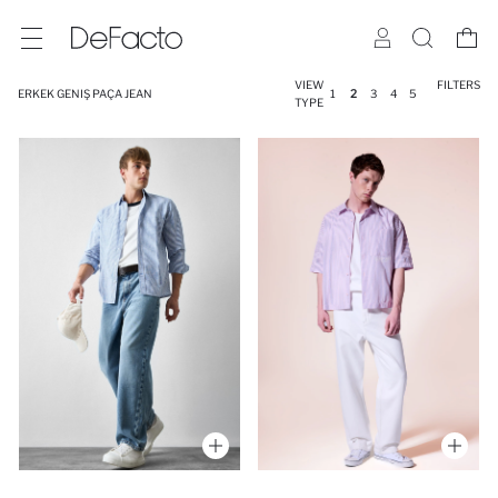
VIEW
FILTERS
ERKEK GENIŞ PAÇA JEAN
1
2
3
4
5
TYPE