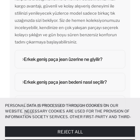
kargo avantajı, güvenli ve kolay alışveriş deneyimi ile
stilinizi yenileyecek yüzlerce model sadece birkaç tık
uzağınızda sizi bekliyor. Siz de hemen koleksiyonumuzu
inceleyebilir, kendinize en çok yakışan parçayı seçerek
kolaycı şıklığın ve gün boyu süren benzersiz konforun
tadını çıkarmaya başlayabilirsiniz.
Erkek geniş paça jean üzerine ne giyilir?
Erkek geniş paça jean bedeni nasıl seçilir?
Erkek geniş paça jean hangi ayakkabılarla
PERSONAL DATA IS PROCESSED THROUGH COOKIES ON OUR
WEBSITE. NECESSARY COOKIES ARE USED FOR THE PROVISION OF
giyilir?
INFORMATION SOCIETY SERVICES. OTHER FIRST-PARTY AND THIRD-
PARTY COOKIES ARE USED, ON A LIMITED BASIS, TO PROVIDE YOU
WITH A BETTER SHOPPING EXPERIENCE, TO MAKE OUR WEBSITE
REJECT ALL
MORE FUNCTIONAL AND PERSONALIZED, AND—IF YOU GIVE YOUR
EXPLICIT CONSENT—TO CARRY OUT MARKETING ACTIVITIES