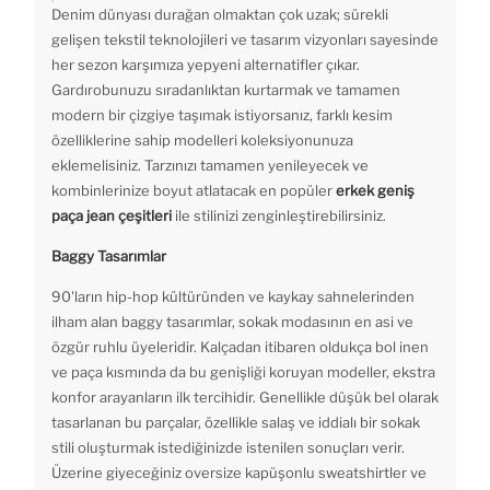
Denim dünyası durağan olmaktan çok uzak; sürekli
gelişen tekstil teknolojileri ve tasarım vizyonları sayesinde
her sezon karşımıza yepyeni alternatifler çıkar.
Gardırobunuzu sıradanlıktan kurtarmak ve tamamen
modern bir çizgiye taşımak istiyorsanız, farklı kesim
özelliklerine sahip modelleri koleksiyonunuza
eklemelisiniz. Tarzınızı tamamen yenileyecek ve
kombinlerinize boyut atlatacak en popüler
erkek geniş
paça jean çeşitleri
ile stilinizi zenginleştirebilirsiniz.
Baggy Tasarımlar
90'ların hip-hop kültüründen ve kaykay sahnelerinden
ilham alan baggy tasarımlar, sokak modasının en asi ve
özgür ruhlu üyeleridir. Kalçadan itibaren oldukça bol inen
ve paça kısmında da bu genişliği koruyan modeller, ekstra
konfor arayanların ilk tercihidir. Genellikle düşük bel olarak
tasarlanan bu parçalar, özellikle salaş ve iddialı bir sokak
stili oluşturmak istediğinizde istenilen sonuçları verir.
Üzerine giyeceğiniz oversize kapüşonlu sweatshirtler ve