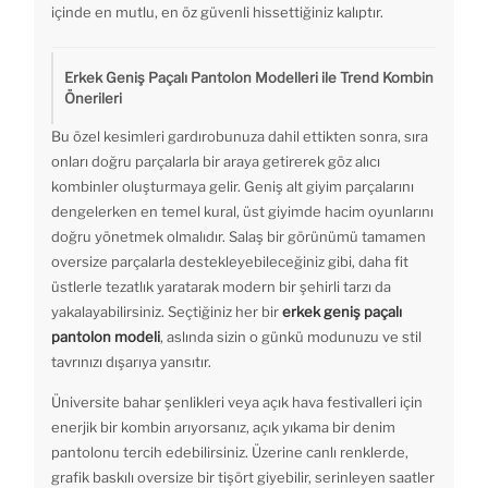
içinde en mutlu, en öz güvenli hissettiğiniz kalıptır.
Erkek Geniş Paçalı Pantolon Modelleri ile Trend Kombin
Önerileri
Bu özel kesimleri gardırobunuza dahil ettikten sonra, sıra
onları doğru parçalarla bir araya getirerek göz alıcı
kombinler oluşturmaya gelir. Geniş alt giyim parçalarını
dengelerken en temel kural, üst giyimde hacim oyunlarını
doğru yönetmek olmalıdır. Salaş bir görünümü tamamen
oversize parçalarla destekleyebileceğiniz gibi, daha fit
üstlerle tezatlık yaratarak modern bir şehirli tarzı da
yakalayabilirsiniz. Seçtiğiniz her bir
erkek geniş paçalı
pantolon modeli
, aslında sizin o günkü modunuzu ve stil
tavrınızı dışarıya yansıtır.
Üniversite bahar şenlikleri veya açık hava festivalleri için
enerjik bir kombin arıyorsanız, açık yıkama bir denim
pantolonu tercih edebilirsiniz. Üzerine canlı renklerde,
grafik baskılı oversize bir tişört giyebilir, serinleyen saatler