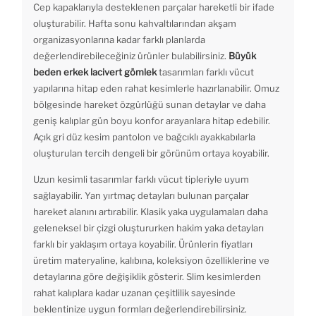
Cep kapaklarıyla desteklenen parçalar hareketli bir ifade
oluşturabilir. Hafta sonu kahvaltılarından akşam
organizasyonlarına kadar farklı planlarda
değerlendirebileceğiniz ürünler bulabilirsiniz.
Büyük
beden erkek lacivert gömlek
tasarımları farklı vücut
yapılarına hitap eden rahat kesimlerle hazırlanabilir. Omuz
bölgesinde hareket özgürlüğü sunan detaylar ve daha
geniş kalıplar gün boyu konfor arayanlara hitap edebilir.
Açık gri düz kesim pantolon ve bağcıklı ayakkabılarla
oluşturulan tercih dengeli bir görünüm ortaya koyabilir.
Uzun kesimli tasarımlar farklı vücut tipleriyle uyum
sağlayabilir. Yan yırtmaç detayları bulunan parçalar
hareket alanını artırabilir. Klasik yaka uygulamaları daha
geleneksel bir çizgi oluştururken hakim yaka detayları
farklı bir yaklaşım ortaya koyabilir. Ürünlerin fiyatları
üretim materyaline, kalıbına, koleksiyon özelliklerine ve
detaylarına göre değişiklik gösterir. Slim kesimlerden
rahat kalıplara kadar uzanan çeşitlilik sayesinde
beklentinize uygun formları değerlendirebilirsiniz.