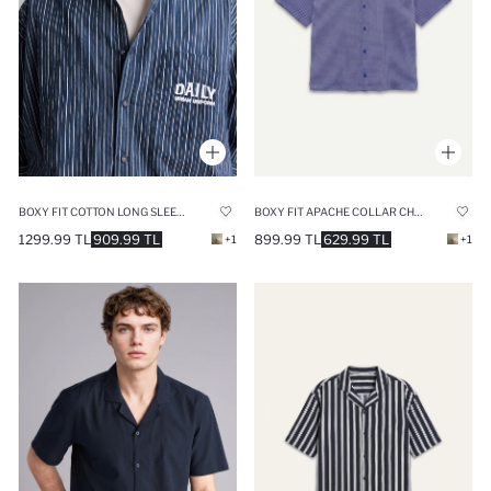
BOXY FIT COTTON LONG SLEEVE SHIRT
BOXY FIT APACHE COLLAR CHECKED SHIRT
1299.99 TL
909.99 TL
899.99 TL
629.99 TL
+1
+1