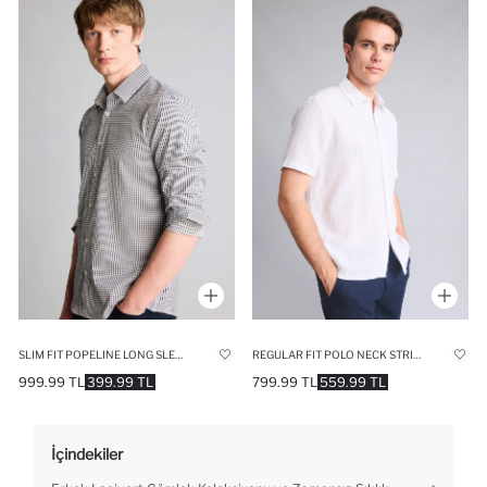
SLIM FIT POPELINE LONG SLEEVED SHIRT
REGULAR FIT POLO NECK STRIPED COTTON SHIRT
999.99 TL
399.99 TL
799.99 TL
559.99 TL
İçindekiler