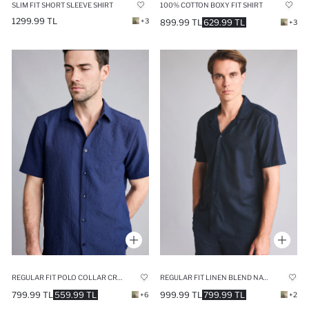
SLIM FIT SHORT SLEEVE SHIRT
100% COTTON BOXY FIT SHIRT
1299.99 TL
+3
899.99 TL
629.99 TL
+3
REGULAR FIT POLO COLLAR CRINKLE SHORT SLEEVE SHIRT
REGULAR FIT LINEN BLEND NAVY SHORT SLEEVE SHIRT
799.99 TL
559.99 TL
999.99 TL
799.99 TL
+6
+2