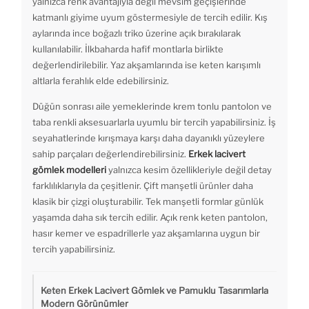
yalnızca renk avantajıyla değil mevsim geçişlerinde
katmanlı giyime uyum göstermesiyle de tercih edilir. Kış
aylarında ince boğazlı triko üzerine açık bırakılarak
kullanılabilir. İlkbaharda hafif montlarla birlikte
değerlendirilebilir. Yaz akşamlarında ise keten karışımlı
altlarla ferahlık elde edebilirsiniz.
Düğün sonrası aile yemeklerinde krem tonlu pantolon ve
taba renkli aksesuarlarla uyumlu bir tercih yapabilirsiniz. İş
seyahatlerinde kırışmaya karşı daha dayanıklı yüzeylere
sahip parçaları değerlendirebilirsiniz.
Erkek lacivert
gömlek modelleri
yalnızca kesim özellikleriyle değil detay
farklılıklarıyla da çeşitlenir. Çift manşetli ürünler daha
klasik bir çizgi oluşturabilir. Tek manşetli formlar günlük
yaşamda daha sık tercih edilir. Açık renk keten pantolon,
hasır kemer ve espadrillerle yaz akşamlarına uygun bir
tercih yapabilirsiniz.
Keten Erkek Lacivert Gömlek ve Pamuklu Tasarımlarla
Modern Görünümler