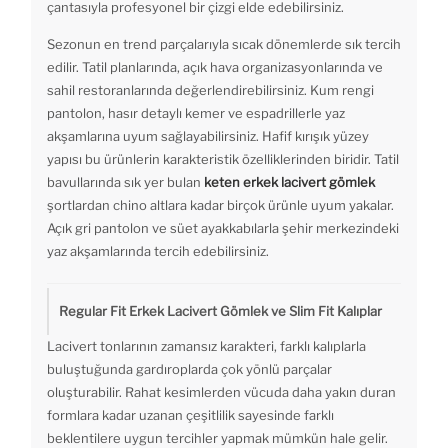
çantasıyla profesyonel bir çizgi elde edebilirsiniz.
Sezonun en trend parçalarıyla sıcak dönemlerde sık tercih
edilir. Tatil planlarında, açık hava organizasyonlarında ve
sahil restoranlarında değerlendirebilirsiniz. Kum rengi
pantolon, hasır detaylı kemer ve espadrillerle yaz
akşamlarına uyum sağlayabilirsiniz. Hafif kırışık yüzey
yapısı bu ürünlerin karakteristik özelliklerinden biridir. Tatil
bavullarında sık yer bulan
keten erkek lacivert gömlek
şortlardan chino altlara kadar birçok ürünle uyum yakalar.
Açık gri pantolon ve süet ayakkabılarla şehir merkezindeki
yaz akşamlarında tercih edebilirsiniz.
Regular Fit Erkek Lacivert Gömlek ve Slim Fit Kalıplar
Lacivert tonlarının zamansız karakteri, farklı kalıplarla
buluştuğunda gardıroplarda çok yönlü parçalar
oluşturabilir. Rahat kesimlerden vücuda daha yakın duran
formlara kadar uzanan çeşitlilik sayesinde farklı
beklentilere uygun tercihler yapmak mümkün hale gelir.