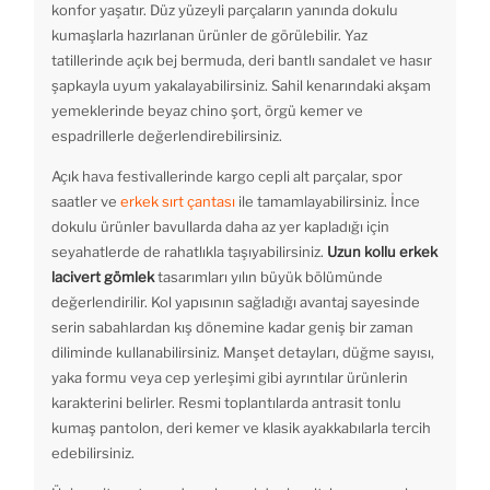
konfor yaşatır. Düz yüzeyli parçaların yanında dokulu
kumaşlarla hazırlanan ürünler de görülebilir. Yaz
tatillerinde açık bej bermuda, deri bantlı sandalet ve hasır
şapkayla uyum yakalayabilirsiniz. Sahil kenarındaki akşam
yemeklerinde beyaz chino şort, örgü kemer ve
espadrillerle değerlendirebilirsiniz.
Açık hava festivallerinde kargo cepli alt parçalar, spor
saatler ve
erkek sırt çantası
ile tamamlayabilirsiniz. İnce
dokulu ürünler bavullarda daha az yer kapladığı için
seyahatlerde de rahatlıkla taşıyabilirsiniz.
Uzun kollu erkek
lacivert gömlek
tasarımları yılın büyük bölümünde
değerlendirilir. Kol yapısının sağladığı avantaj sayesinde
serin sabahlardan kış dönemine kadar geniş bir zaman
diliminde kullanabilirsiniz. Manşet detayları, düğme sayısı,
yaka formu veya cep yerleşimi gibi ayrıntılar ürünlerin
karakterini belirler. Resmi toplantılarda antrasit tonlu
kumaş pantolon, deri kemer ve klasik ayakkabılarla tercih
edebilirsiniz.