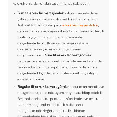
Koleksiyonlarda yer alan tasarımlar şu şekildedir:
Slim fit erkek lacivert gömlek
kalıpları vücuda daha
yakın duran yapılarıyla daha net bir siluet oluşturur.
Antrasit tonlarında dar paça
erkek kumaş pantolon
,
deri kemer ve klasik ayakkabıyla tamamlanan bir tercih
toplantı yoğunluğu bulunan dönemlerde
değerlendirilebilir. Koyu kahverengi saatlerle
desteklenen seçimlerle şık bir görünüm
oluşturabilirsiniz.
Slim fit erkek lacivert gömlek
parçaları özellikle daha net hatlar isteyenler tarafından
tercih edilebilir. İnce yapılı blazer ceketlerle birlikte
değerlendirildiğinde daha profesyonel bir yaklaşım
elde edebilirsiniz.
Regular fit erkek lacivert gömlek
tasarımları rahatlık ve
dengeli duruş arasında uyum arayanlara hitap edebilir.
Bej tonlarında chino pantolon, süet loafer ve açık renk
kemerle oluşturulan birliktelik hafta sonu
buluşmalarında değerlendirilebilir. İlkbahar
dönemlerinde ince triko parçalarla katmanlı şekilde