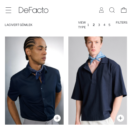
VIEW
FILTERS
LACIVERT GÖMLEK
1
2
3
4
5
TYPE