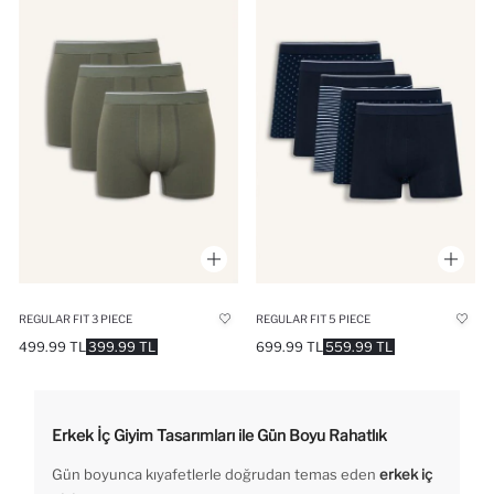
REGULAR FIT 3 PIECE
REGULAR FIT 5 PIECE
499.99 TL
399.99 TL
699.99 TL
559.99 TL
Erkek İç Giyim Tasarımları ile Gün Boyu Rahatlık
Gün boyunca kıyafetlerle doğrudan temas eden
erkek iç