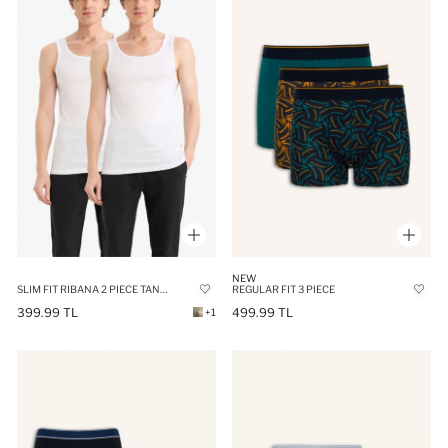
NEW
SLIM FIT RIBANA 2 PIECE TANK TOP
REGULAR FIT 3 PIECE
399.99 TL
499.99 TL
+1