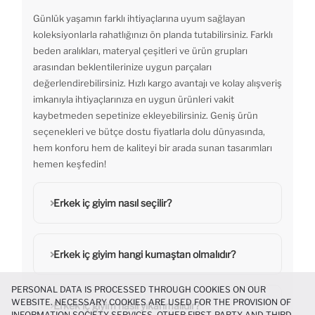
Günlük yaşamın farklı ihtiyaçlarına uyum sağlayan
koleksiyonlarla rahatlığınızı ön planda tutabilirsiniz. Farklı
beden aralıkları, materyal çeşitleri ve ürün grupları
arasından beklentilerinize uygun parçaları
değerlendirebilirsiniz. Hızlı kargo avantajı ve kolay alışveriş
imkanıyla ihtiyaçlarınıza en uygun ürünleri vakit
kaybetmeden sepetinize ekleyebilirsiniz. Geniş ürün
seçenekleri ve bütçe dostu fiyatlarla dolu dünyasında,
hem konforu hem de kaliteyi bir arada sunan tasarımları
hemen keşfedin!
Erkek iç giyim nasıl seçilir?
Erkek iç giyim hangi kumaştan olmalıdır?
PERSONAL DATA IS PROCESSED THROUGH COOKIES ON OUR
WEBSITE. NECESSARY COOKIES ARE USED FOR THE PROVISION OF
Erkek iç giyim nasıl yıkanmalıdır?
INFORMATION SOCIETY SERVICES. OTHER FIRST-PARTY AND THIRD-