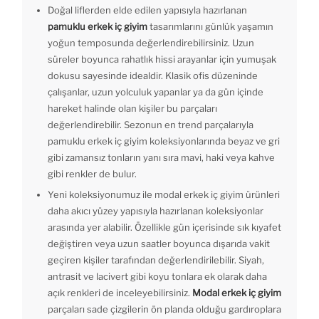
Doğal liflerden elde edilen yapısıyla hazırlanan
pamuklu erkek iç giyim
tasarımlarını günlük yaşamın
yoğun temposunda değerlendirebilirsiniz. Uzun
süreler boyunca rahatlık hissi arayanlar için yumuşak
dokusu sayesinde idealdir. Klasik ofis düzeninde
çalışanlar, uzun yolculuk yapanlar ya da gün içinde
hareket halinde olan kişiler bu parçaları
değerlendirebilir. Sezonun en trend parçalarıyla
pamuklu erkek iç giyim koleksiyonlarında beyaz ve gri
gibi zamansız tonların yanı sıra mavi, haki veya kahve
gibi renkler de bulur.
Yeni koleksiyonumuz ile modal erkek iç giyim ürünleri
daha akıcı yüzey yapısıyla hazırlanan koleksiyonlar
arasında yer alabilir. Özellikle gün içerisinde sık kıyafet
değiştiren veya uzun saatler boyunca dışarıda vakit
geçiren kişiler tarafından değerlendirilebilir. Siyah,
antrasit ve lacivert gibi koyu tonlara ek olarak daha
açık renkleri de inceleyebilirsiniz.
Modal erkek iç giyim
parçaları sade çizgilerin ön planda olduğu gardıroplara