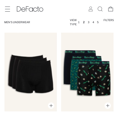
VIEW
FILTERS
MEN'S UNDERWEAR
1
2
3
4
5
TYPE