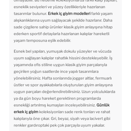
olmayabilir. Bu nedenle koleksiyonlarda farklı kalıp yapıları,
esneklik seviyeleri ve yüzey özellikleriyle hazırlanan
tasarımlar bulunur.
Erkek iç giyim modelleri
farklı yaşam
alışkanlıklarına uyum sağlayacak şekilde hazırlanır. Daha
sade çizgilere sahip ürünler klasik giyim anlayışına hitap
ederken sportif detaylarla hazırlanan kalıplar hareketli
yaşam temposuna eşlik edebilir.
Esnek bel yapıları, yumuşak dokulu yüzeyler ve vücuda
uyum sağlayan kalıplar rahatlık hissini destekleyebilir. İş
yaşamında ofis stiline uygun klasik giyim parçalarıyla
geçirilen yoğun saatlerde ince yapılı tasarımlara
yönelebilirsiniz. Hafta sonlarında jogger altlar, fermuarlı
üstler ve spor ayakkabılarla oluşturulan giyim anlayışına
uygun parçaları değerlendirebilirsiniz. Uzun yolculuklarda
ya da gün boyu hareket gerektiren programlarda
esnekliği artırılmış kumaşları inceleyebilirsiniz.
Günlük
erkek iç giyim
koleksiyonları sade renk tonları ve rahat
kalıplarıyla öne çıkar. Gri, beyaz, siyah veya lacivert gibi
renkler gardıroptaki pek çok parçayla uyum yakalar.