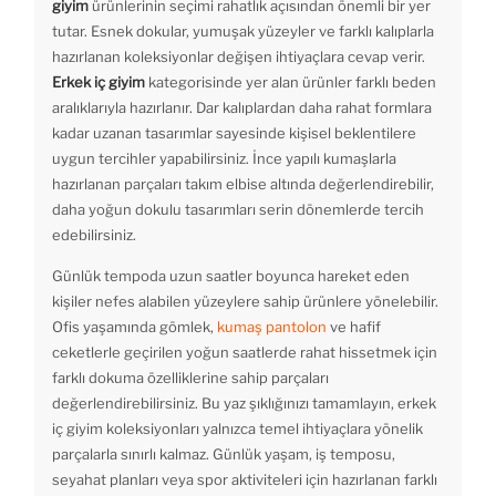
giyim
ürünlerinin seçimi rahatlık açısından önemli bir yer
tutar. Esnek dokular, yumuşak yüzeyler ve farklı kalıplarla
hazırlanan koleksiyonlar değişen ihtiyaçlara cevap verir.
Erkek iç giyim
kategorisinde yer alan ürünler farklı beden
aralıklarıyla hazırlanır. Dar kalıplardan daha rahat formlara
kadar uzanan tasarımlar sayesinde kişisel beklentilere
uygun tercihler yapabilirsiniz. İnce yapılı kumaşlarla
hazırlanan parçaları takım elbise altında değerlendirebilir,
daha yoğun dokulu tasarımları serin dönemlerde tercih
edebilirsiniz.
Günlük tempoda uzun saatler boyunca hareket eden
kişiler nefes alabilen yüzeylere sahip ürünlere yönelebilir.
Ofis yaşamında gömlek,
kumaş pantolon
ve hafif
ceketlerle geçirilen yoğun saatlerde rahat hissetmek için
farklı dokuma özelliklerine sahip parçaları
değerlendirebilirsiniz. Bu yaz şıklığınızı tamamlayın, erkek
iç giyim koleksiyonları yalnızca temel ihtiyaçlara yönelik
parçalarla sınırlı kalmaz. Günlük yaşam, iş temposu,
seyahat planları veya spor aktiviteleri için hazırlanan farklı