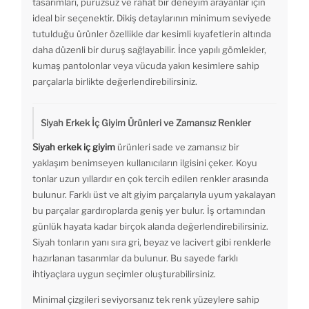
tasarımları, pürüzsüz ve rahat bir deneyim arayanlar için
ideal bir seçenektir. Dikiş detaylarının minimum seviyede
tutulduğu ürünler özellikle dar kesimli kıyafetlerin altında
daha düzenli bir duruş sağlayabilir. İnce yapılı gömlekler,
kumaş pantolonlar veya vücuda yakın kesimlere sahip
parçalarla birlikte değerlendirebilirsiniz.
Siyah Erkek İç Giyim Ürünleri ve Zamansız Renkler
Siyah erkek iç giyim
ürünleri sade ve zamansız bir
yaklaşım benimseyen kullanıcıların ilgisini çeker. Koyu
tonlar uzun yıllardır en çok tercih edilen renkler arasında
bulunur. Farklı üst ve alt giyim parçalarıyla uyum yakalayan
bu parçalar gardıroplarda geniş yer bulur. İş ortamından
günlük hayata kadar birçok alanda değerlendirebilirsiniz.
Siyah tonların yanı sıra gri, beyaz ve lacivert gibi renklerle
hazırlanan tasarımlar da bulunur. Bu sayede farklı
ihtiyaçlara uygun seçimler oluşturabilirsiniz.
Minimal çizgileri seviyorsanız tek renk yüzeylere sahip