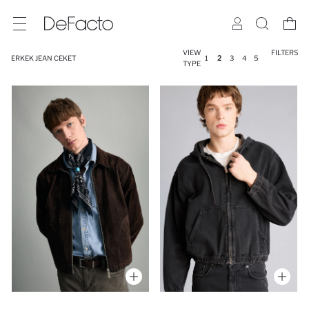
VIEW
FILTERS
ERKEK JEAN CEKET
1
2
3
4
5
TYPE