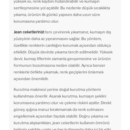
yüksek ısı, renk kaybını hızlandırabilir ve kumaşın
sertleşmesine yol açabilir. Bu nedenle düşük sıcaklıkta
yıkama, ürünün ilk günkü yapısını daha uzun süre
korumasına yardımcı olur.
Jean ceketlerinizi
ters çevirerek yıkamanız, kumaşın dış
yüzeyinin daha az yıpranmasını sağlar. Bu yöntem,
özellikle renklerin canlılığını korumak açısından oldukça
etkilidir. Düşük devirde yıkama tercih edilmelidir. Yüksek
devir, kumaş liflerinin zamanla gevşemesine ve ürünün
formunun bozulmasına neden olabilir. Ayrıca benzer
renklerle birlikte yıkamak, renk geçişlerini önlemek
açısından önemlidir.
Kurutma makinesi yerine doğal kurutma yöntemi
kullanılması önerilir. Asarak kurutma, kumaşın şeklini
korumasına yardımcı olur ve çekme riskini azaltır. Direkt
güneş ışığına maruz bırakmamak da renk solmasını
engellemek açısından faydalı olabilir. Doğru yıkama ve
kurutma alışkanlıkları, jean ceketlerin kullanım ömrünü
belirgin şekilde uzatır ve her kullanımda daha iyi bir etki