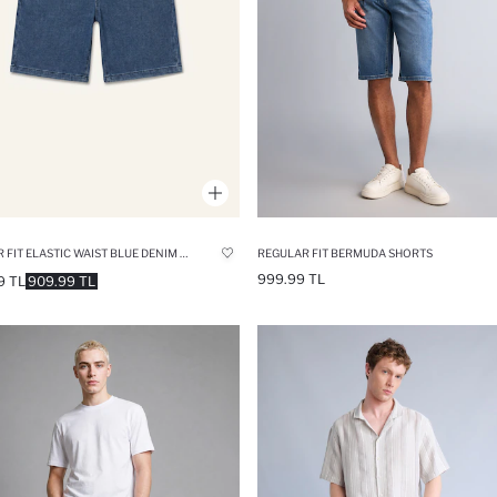
REGULAR FIT ELASTIC WAIST BLUE DENIM SHORTS
REGULAR FIT BERMUDA SHORTS
999.99 TL
9 TL
909.99 TL