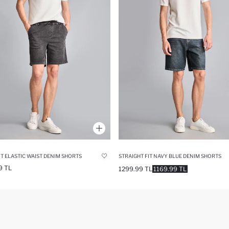
IT ELASTIC WAIST DENIM SHORTS
STRAIGHT FIT NAVY BLUE DENIM SHORTS
9 TL
1299.99 TL
1169.99 TL