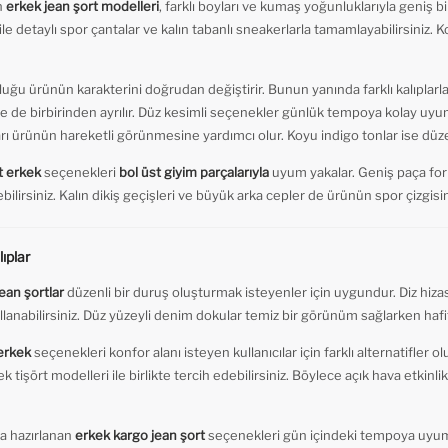
n
erkek jean şort modelleri
, farklı boyları ve kumaş yoğunluklarıyla geniş bir
 file detaylı spor çantalar ve kalın tabanlı sneakerlarla tamamlayabilirsiniz. K
uğu ürünün karakterini doğrudan değiştirir. Bunun yanında farklı kalıplarl
de birbirinden ayrılır. Düz kesimli seçenekler günlük tempoya kolay uyum
rı ürünün hareketli görünmesine yardımcı olur. Koyu indigo tonlar ise düzenl
rt erkek
seçenekleri
bol üst giyim parçalarıyla
uyum yakalar. Geniş paça form
bilirsiniz. Kalın dikiş geçişleri ve büyük arka cepler de ürünün spor çizgisini
ıplar
jean şortlar
düzenli bir duruş oluşturmak isteyenler için uygundur. Diz hizası
ullanabilirsiniz. Düz yüzeyli denim dokular temiz bir görünüm sağlarken hafif
 erkek
seçenekleri konfor alanı isteyen kullanıcılar için farklı alternatifler o
k tişört modelleri ile birlikte tercih edebilirsiniz. Böylece açık hava etkinli
a hazırlanan
erkek kargo jean şort
seçenekleri gün içindeki tempoya uyum s