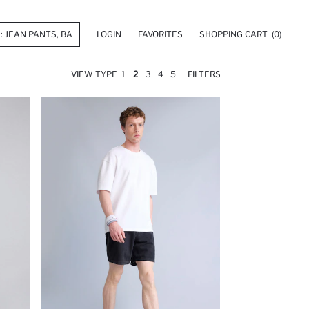
LOGIN
FAVORITES
SHOPPING CART
(0)
VIEW TYPE
1
2
3
4
5
FILTERS