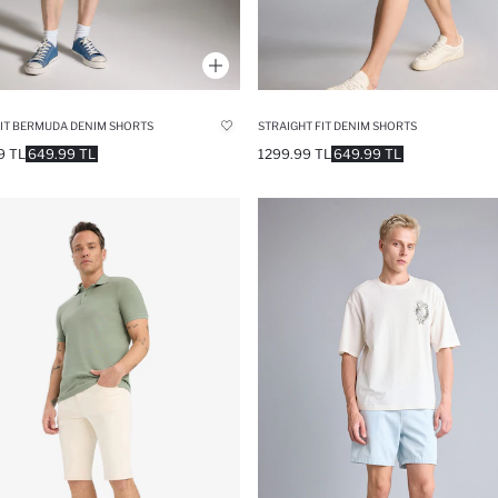
IT BERMUDA DENIM SHORTS
STRAIGHT FIT DENIM SHORTS
9 TL
649.99 TL
1299.99 TL
649.99 TL