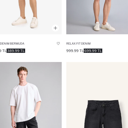
T DENIM BERMUDA
RELAX FIT DENIM
9 TL
389.99 TL
999.99 TL
699.99 TL