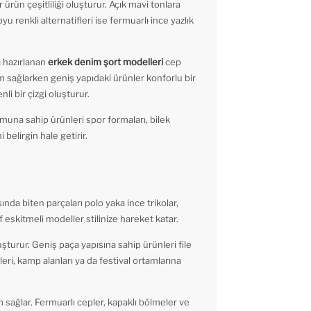
 ürün çeşitliliği oluşturur. Açık mavi tonlara
oyu renkli alternatifleri ise fermuarlı ince yazlık
a hazırlanan
erkek denim şort modelleri
cep
 sağlarken geniş yapıdaki ürünler konforlu bir
i bir çizgi oluşturur.
una sahip ürünleri spor formaları, bilek
 belirgin hale getirir.
nda biten parçaları polo yaka ince trikolar,
 eskitmeli modeller stilinize hareket katar.
luşturur. Geniş paça yapısına sahip ürünleri file
kleri, kamp alanları ya da festival ortamlarına
ağlar. Fermuarlı cepler, kapaklı bölmeler ve