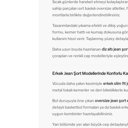
Sıcak günlerde hareket etmeyi kolaylaştıra
sahip parçaları sırt baskılı oversize atletler,
montlarla birlikte değerlendirebilirsiniz.
Tasarımlardaki yıkama efekti ve dikiş yoğunl
formu, kemer hattı ve kumaş dokusuna göre 
kullanım hissi verir. Taşlanmış yüzey detayla
Daha uzun boyda hazırlanan
diz altı jean şo
çorapları ve renkli cap modelleriyle eşleştire
Erkek Jean Şort Modellerinde Konforlu Kal
Vücuda daha yakın kesimiyle
erkek slim fit 
metal tokalı kemerler ve deri bilekliklerle k
Bol duruşuyla öne çıkan
oversize jean şort
detaylı basketbol formaları ya da baskılı erke
uygun kombinler hazırlayabilirsiniz.
Yan bölümde yer alan büyük cep detaylarıyl