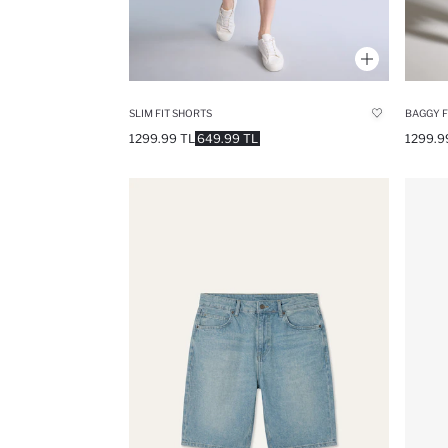
SLIM FIT SHORTS
BAGGY F
1299.99 TL
649.99 TL
1299.9