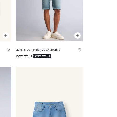
SLIM FIT DENIM BERMUDA SHORTS
1299.99 TL
1039.99 TL