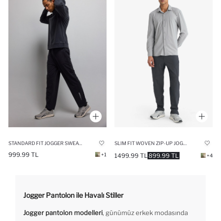
STANDARD FIT JOGGER SWEATPANTS
SLIM FIT WOVEN ZIP-UP JOGGER
999.99 TL
+1
1499.99 TL
899.99 TL
+4
Jogger Pantolon ile Havalı Stiller
Jogger pantolon modelleri
, günümüz erkek modasında