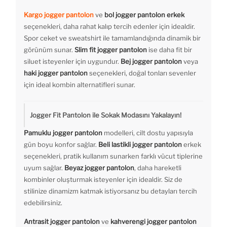
Kargo jogger pantolon
ve
bol jogger pantolon erkek
seçenekleri, daha rahat kalıp tercih edenler için idealdir.
Spor ceket ve sweatshirt ile tamamlandığında dinamik bir
görünüm sunar.
Slim fit jogger pantolon
ise daha fit bir
siluet isteyenler için uygundur.
Bej jogger pantolon
veya
haki jogger pantolon
seçenekleri, doğal tonları sevenler
için ideal kombin alternatifleri sunar.
Jogger Fit Pantolon ile Sokak Modasını Yakalayın!
Pamuklu jogger pantolon
modelleri, cilt dostu yapısıyla
gün boyu konfor sağlar.
Beli lastikli jogger pantolon
erkek
seçenekleri, pratik kullanım sunarken farklı vücut tiplerine
uyum sağlar.
Beyaz jogger pantolon
, daha hareketli
kombinler oluşturmak isteyenler için idealdir. Siz de
stilinize dinamizm katmak istiyorsanız bu detayları tercih
edebilirsiniz.
Antrasit jogger pantolon
ve
kahverengi jogger pantolon