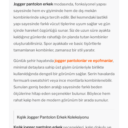
Jogger pantolon erkek
modasında, fonksiyonel yapısı
sayesinde hem ev giyiminde hem de dış mekân
kombinlerinde sıkça tercih edilir. Bel kısmındaki lastikli
yapı sayesinde farklı vücut tiplerine uyum sağlar ve gün
içinde hareket özgürlüğü sunar. Siz de uzun süre ayakta
kaldığınız günlerde rahatlığı ön planda tutan kombinler
oluşturabilirsiniz. Spor ayakkabı ve basic tişörtlerle
tamamlanan kombinler, zamansız bir stil yaratır.
Günlük şehir hayatında
jogger pantolonlar ve eşofmanlar
,
minimal detaylara sahip üst giyim ürünleriyle birlikte
kullanıldığında dengeli bir görünüm sağlar. Serin havalarda
fermuarlı sweatshirt veya ince montlarla kombinlenebilir.
Sunulan geniş beden aralığı sayesinde farklı beden
ölçülerine hitap eden seçenekler bulunur. Böylece hem
rahat kalıp hem de modern görünüm bir arada sunulur.
Kışlık Jogger Pantolon Erkek Koleksiyonu
Kışlık jogger pantolon erkek
seçenekleri, kalın dokulu ve