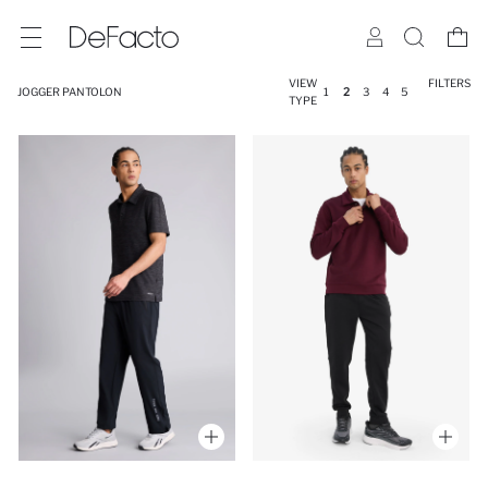
VIEW
FILTERS
JOGGER PANTOLON
1
2
3
4
5
TYPE