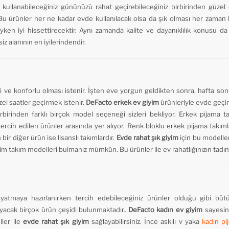
 kullanabileceğiniz gününüzü rahat geçirebileceğiniz birbirinden güzel
 ürünler her ne kadar evde kullanılacak olsa da şık olması her zaman bi
ken iyi hissettirecektir. Aynı zamanda kalite ve dayanıklılık konusu d
 alanının en iyilerindendir.
 ve konforlu olması istenir. İşten eve yorgun geldikten sonra, hafta son
üzel saatler geçirmek istenir.
DeFacto erkek ev giyim
ürünleriyle evde geçi
irbirinden farklı birçok model seçeneği sizleri bekliyor. Erkek pijama 
a tercih edilen ürünler arasında yer alıyor. Renk bloklu erkek pijama takımla
bir diğer ürün ise lisanslı takımlardır.
Evde rahat şık giyim
için bu modeller
m takım modelleri bulmanız mümkün. Bu ürünler ile ev rahatlığınızın tadını
atmaya hazırlanırken tercih edebileceğiniz ürünler olduğu gibi bü
mayacak birçok ürün çeşidi bulunmaktadır
. DeFacto kadın ev giyim
sayesin
ler ile
evde rahat şık giyim
sağlayabilirsiniz. İnce askılı v yaka
kadın pi