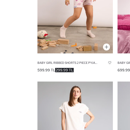
BABY GIRL RIBBED SHORTS 2 PIECE PYJAMA SET
599.99 TL
299.99 TL
699.99