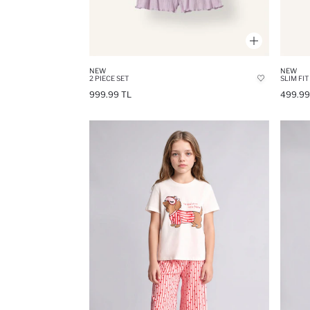
NEW
NEW
2 PIECE SET
SLIM FIT
999.99 TL
499.99