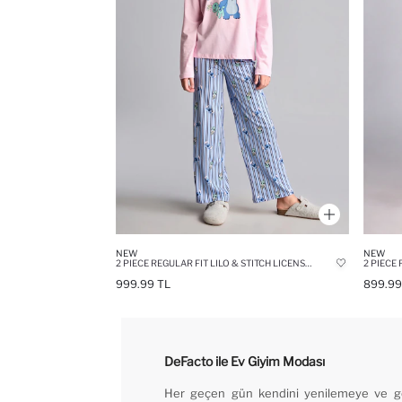
NEW
NEW
2 PIECE REGULAR FIT LILO & STITCH LICENSED KNITTED PYJAMAS
2 PIECE
999.99 TL
899.99
DeFacto ile Ev Giyim Modası
Her geçen gün kendini yenilemeye ve gel