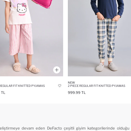
NEW
 REGULAR FIT KNITTED PYJAMAS
2 PIECE REGULAR FIT KNITTED PYJAMAS
 TL
999.99 TL
iştirmeye devam eden DeFacto çeşitli giyim kategorilerinde olduğu 