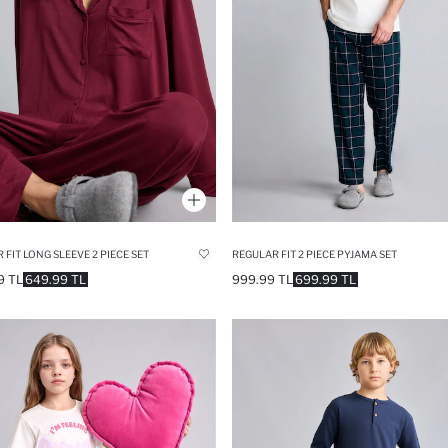
 FIT LONG SLEEVE 2 PIECE SET
REGULAR FIT 2 PIECE PYJAMA SET
9 TL
649.99 TL
999.99 TL
699.99 TL