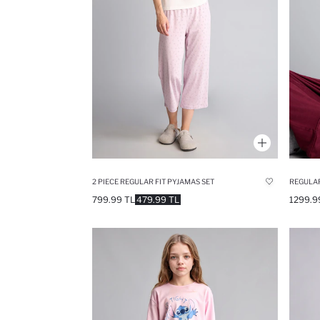
2 PIECE REGULAR FIT PYJAMAS SET
REGULAR
799.99 TL
479.99 TL
1299.9