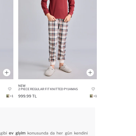
NEW
2 PIECE REGULAR FIT KNITTED PYJAMAS
999.99 TL
+1
+1
gibi
ev giyim
konusunda da her gün kendini