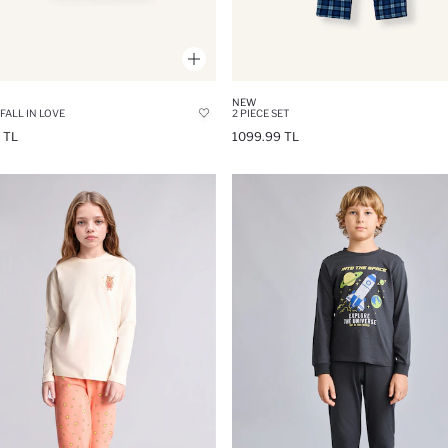
NEW
 FALL IN LOVE
2 PIECE SET
 TL
1099.99 TL