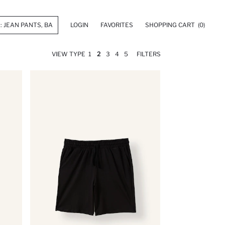
LOGIN
FAVORITES
SHOPPING CART
(0)
VIEW TYPE
1
2
3
4
5
FILTERS