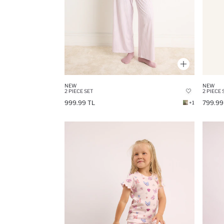
NEW
NEW
2 PIECE SET
2 PIECE 
999.99 TL
799.99
+1