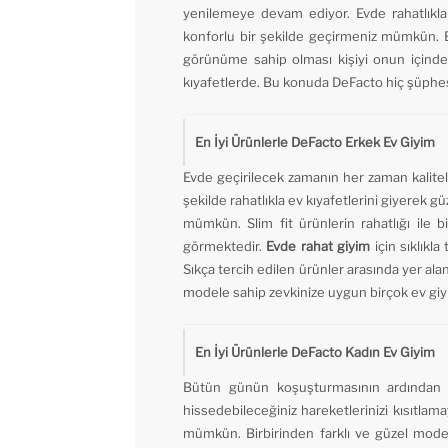
yenilemeye devam ediyor. Evde rahatlıkla
konforlu bir şekilde geçirmeniz mümkün. Bu
görünüme sahip olması kişiyi onun içindey
kıyafetlerde. Bu konuda DeFacto hiç şüphesiz
En İyi Ürünlerle DeFacto Erkek Ev Giyim
Evde geçirilecek zamanın her zaman kaliteli
şekilde rahatlıkla ev kıyafetlerini giyerek g
mümkün. Slim fit ürünlerin rahatlığı ile b
görmektedir.
Evde rahat giyim
için sıklıkl
Sıkça tercih edilen ürünler arasında yer alan 
modele sahip zevkinize uygun birçok ev giyi
En İyi Ürünlerle DeFacto Kadın Ev Giyim
Bütün günün koşuşturmasının ardından y
hissedebileceğiniz hareketlerinizi kısıtla
mümkün. Birbirinden farklı ve güzel model