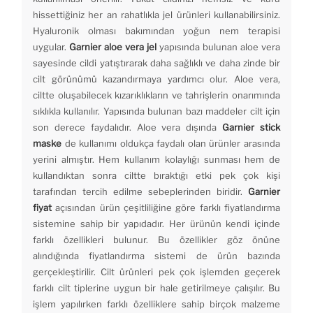
hissettiğiniz her an rahatlıkla jel ürünleri kullanabilirsiniz.
Hyaluronik olması bakımından yoğun nem terapisi
uygular.
Garnier aloe vera jel
yapısında bulunan aloe vera
sayesinde cildi yatıştırarak daha sağlıklı ve daha zinde bir
cilt görünümü kazandırmaya yardımcı olur. Aloe vera,
ciltte oluşabilecek kızarıklıkların ve tahrişlerin onarımında
sıklıkla kullanılır. Yapısında bulunan bazı maddeler cilt için
son derece faydalıdır. Aloe vera dışında
Garnier stick
maske
de kullanımı oldukça faydalı olan ürünler arasında
yerini almıştır. Hem kullanım kolaylığı sunması hem de
kullandıktan sonra ciltte bıraktığı etki pek çok kişi
tarafından tercih edilme sebeplerinden biridir.
Garnier
fiyat
açısından ürün çeşitliliğine göre farklı fiyatlandırma
sistemine sahip bir yapıdadır. Her ürünün kendi içinde
farklı özellikleri bulunur. Bu özellikler göz önüne
alındığında fiyatlandırma sistemi de ürün bazında
gerçekleştirilir. Cilt ürünleri pek çok işlemden geçerek
farklı cilt tiplerine uygun bir hale getirilmeye çalışılır. Bu
işlem yapılırken farklı özelliklere sahip birçok malzeme