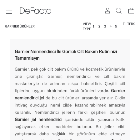
VIEW
FILTERS
GARNIER ÜRÜNLERI
1
2
3
4
5
TYPE
Garnier Nemlendirici İle Günlük Cilt Bakım Rutininizi
Tamamlayın!
Garnier, pek çok cilt bakım ürünü ve kozmetik ürünleriyle
öne çıkmıştır. Garnier, nemlendirici ve cilt bakım
maskeleriyle de adından sıkça bahsettirir. Çeşitli cilt
tiplerine uygun birbirinden farklı ürünleri vardır.
Garnier
nemlendirici jel
de bu cilt ürünleri arasında yer alır. Cildin
ihtiyaç duyduğu nemi cilde kazandırabilmek amacıyla
kullanılır. Nemlendirici jellerin farklı çeşitleri bulunur.
Garnier jel nemlendirici
içerisinde cildin yapısına katkı
sağlayacak etken maddeler bulunur. Bu jeller cildi
yatıştırarak daha sağlıklı bir görünüm elde etmeye