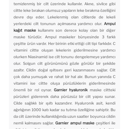
temizlenmiş bir cilt üzerinde kullanılır. Akne, sivilce gibi
ciltte leke bırakan olumsuz yapıların leke bırakma özelliğini
devre dışı eder. Lekelenmiş olan ciltlerde de lekeli
yerlerdeki cilt tonunun açılmasına yardımcı olur.
Ampul
kağıt maske
kullanımı son derece kolay olan bir diğer
maske türüdür. Ampul maskeler bünyesinde 3 farklı
çeşitte ürün vardır. Her birinin etki ettiği cilt tipi farklıdır. C
vitamini ciltte oluşan lekelerin giderilmesine yardımcı
olurken Niasinamid ise cilt tonunu dengelemeye yardımcı
olur. Solgun cilt görünümünü gözle görülür bir şekilde
azaltır. Cildin doğal ışıltısını geri kazanmasını sağlar. Cilt
çok daha yumuşak ve rahat bir hal alır. Bunun yanında C
vitamini ise ciltte oluşa pürüzlüklerin giderilmesinde
önemli bir rol oynar.
Garnier hyaluronik
maske ciltteki
pürüzleri gidererek daha pürüzsüz bir cilt yapısı sunar.
Cilde sağlıklı bir ışıltı kazandırır. Hyaluronik asit, kendi
ağırlığının 1000 katı kadar su tutma özelliğine sahiptir. Bu
da cilt üzerinde kullanıldığında uzun saatler boyunca cildin
nemli kalmasını sağlar.
Garnier ampul maske
çeşitleri ile