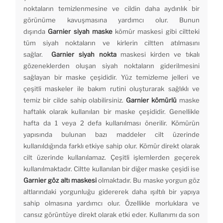
noktaların temizlenmesine ve cildin daha aydınlık bir
görünüme kavuşmasına yardımcı olur. Bunun
dışında
Garnier siyah maske
kömür maskesi gibi ciltteki
tüm siyah noktaların ve kirlerin ciltten atılmasını
sağlar.
Garnier siyah nokta
maskesi kirden ve tıkalı
gözeneklerden oluşan siyah noktaların giderilmesini
sağlayan bir maske çeşididir. Yüz temizleme jelleri ve
çeşitli maskeler ile bakım rutini oluşturarak sağlıklı ve
temiz bir cilde sahip olabilirsiniz.
Garnier kömürlü
maske
haftalık olarak kullanılan bir maske çeşididir. Genellikle
hafta da 1 veya 2 defa kullanılması önerilir. Kömürün
yapısında bulunan bazı maddeler cilt üzerinde
kullanıldığında farklı etkiye sahip olur. Kömür direkt olarak
cilt üzerinde kullanılamaz. Çeşitli işlemlerden geçerek
kullanılmaktadır. Ciltte kullanılan bir diğer maske çeşidi ise
Garnier göz altı maskesi
olmaktadır. Bu maske yorgun göz
altlarındaki yorgunluğu gidererek daha ışıltılı bir yapıya
sahip olmasına yardımcı olur. Özellikle morluklara ve
cansız görüntüye direkt olarak etki eder. Kullanımı da son