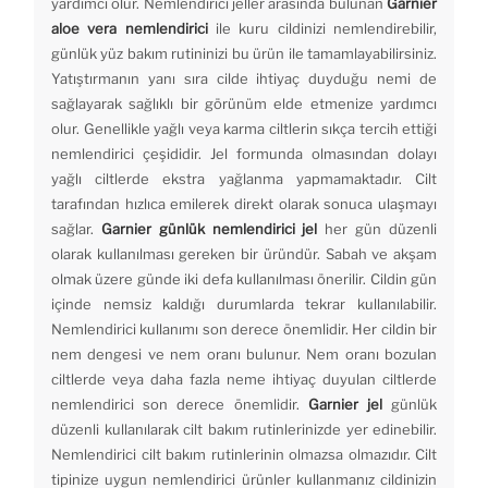
yardımcı olur. Nemlendirici jeller arasında bulunan
Garnier
aloe vera nemlendirici
ile kuru cildinizi nemlendirebilir,
günlük yüz bakım rutininizi bu ürün ile tamamlayabilirsiniz.
Yatıştırmanın yanı sıra cilde ihtiyaç duyduğu nemi de
sağlayarak sağlıklı bir görünüm elde etmenize yardımcı
olur. Genellikle yağlı veya karma ciltlerin sıkça tercih ettiği
nemlendirici çeşididir. Jel formunda olmasından dolayı
yağlı ciltlerde ekstra yağlanma yapmamaktadır. Cilt
tarafından hızlıca emilerek direkt olarak sonuca ulaşmayı
sağlar.
Garnier günlük nemlendirici jel
her gün düzenli
olarak kullanılması gereken bir üründür. Sabah ve akşam
olmak üzere günde iki defa kullanılması önerilir. Cildin gün
içinde nemsiz kaldığı durumlarda tekrar kullanılabilir.
Nemlendirici kullanımı son derece önemlidir. Her cildin bir
nem dengesi ve nem oranı bulunur. Nem oranı bozulan
ciltlerde veya daha fazla neme ihtiyaç duyulan ciltlerde
nemlendirici son derece önemlidir.
Garnier jel
günlük
düzenli kullanılarak cilt bakım rutinlerinizde yer edinebilir.
Nemlendirici cilt bakım rutinlerinin olmazsa olmazıdır. Cilt
tipinize uygun nemlendirici ürünler kullanmanız cildinizin