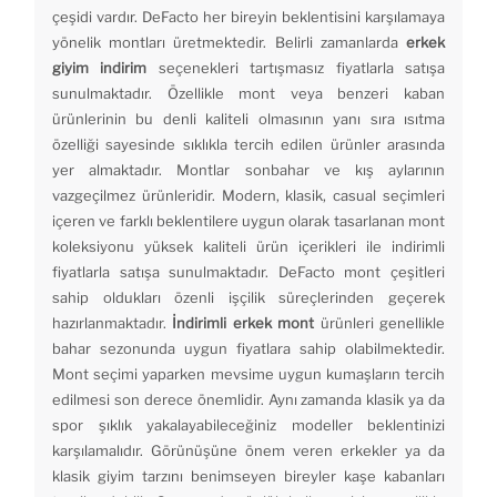
çeşidi vardır. DeFacto her bireyin beklentisini karşılamaya
yönelik montları üretmektedir. Belirli zamanlarda
erkek
giyim indirim
seçenekleri tartışmasız fiyatlarla satışa
sunulmaktadır. Özellikle mont veya benzeri kaban
ürünlerinin bu denli kaliteli olmasının yanı sıra ısıtma
özelliği sayesinde sıklıkla tercih edilen ürünler arasında
yer almaktadır. Montlar sonbahar ve kış aylarının
vazgeçilmez ürünleridir. Modern, klasik, casual seçimleri
içeren ve farklı beklentilere uygun olarak tasarlanan mont
koleksiyonu yüksek kaliteli ürün içerikleri ile indirimli
fiyatlarla satışa sunulmaktadır. DeFacto mont çeşitleri
sahip oldukları özenli işçilik süreçlerinden geçerek
hazırlanmaktadır.
İndirimli erkek mont
ürünleri genellikle
bahar sezonunda uygun fiyatlara sahip olabilmektedir.
Mont seçimi yaparken mevsime uygun kumaşların tercih
edilmesi son derece önemlidir. Aynı zamanda klasik ya da
spor şıklık yakalayabileceğiniz modeller beklentinizi
karşılamalıdır. Görünüşüne önem veren erkekler ya da
klasik giyim tarzını benimseyen bireyler kaşe kabanları