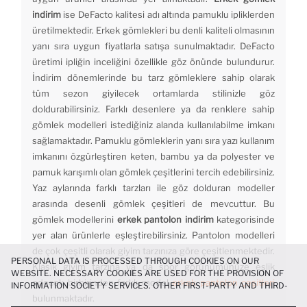
indirim
ise DeFacto kalitesi adı altında pamuklu ipliklerden
üretilmektedir. Erkek gömlekleri bu denli kaliteli olmasının
yanı sıra uygun fiyatlarla satışa sunulmaktadır. DeFacto
üretimi ipliğin inceliğini özellikle göz önünde bulundurur.
İndirim dönemlerinde bu tarz gömleklere sahip olarak
tüm sezon giyilecek ortamlarda stilinizle göz
doldurabilirsiniz. Farklı desenlere ya da renklere sahip
gömlek modelleri istediğiniz alanda kullanılabilme imkanı
sağlamaktadır. Pamuklu gömleklerin yanı sıra yazı kullanım
imkanını özgürleştiren keten, bambu ya da polyester ve
pamuk karışımlı olan gömlek çeşitlerini tercih edebilirsiniz.
Yaz aylarında farklı tarzları ile göz dolduran modeller
arasında desenli gömlek çeşitleri de mevcuttur. Bu
gömlek modellerini
erkek pantolon indirim
kategorisinde
yer alan ürünlerle eşleştirebilirsiniz. Pantolon modelleri
de çok çeşitli olarak giyim tarzınıza göre çeşitlenmektedir.
PERSONAL DATA IS PROCESSED THROUGH COOKIES ON OUR
Klasik giyim tarzına ya da spor görünümünüze eşlik
WEBSITE. NECESSARY COOKIES ARE USED FOR THE PROVISION OF
edecek birbirinden farklı model
erkek pantolon çeşitleri
INFORMATION SOCIETY SERVICES. OTHER FIRST-PARTY AND THIRD-
PARTY COOKIES ARE USED, ON A LIMITED BASIS, TO PROVIDE YOU
bulunmaktadır.