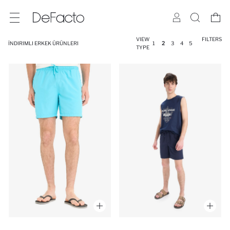
VIEW
FILTERS
İNDIRIMLI ERKEK ÜRÜNLERI
1
2
3
4
5
TYPE