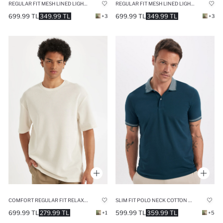
REGULAR FIT MESH LINED LIGHTWEIGHT FABRIC SWIM SHORTS
REGULAR FIT MESH LINED LIGHTWEIGHT FABRIC SWIM SHORTS
699.99 TL
349.99 TL
699.99 TL
349.99 TL
+3
+3
COMFORT REGULAR FIT RELAXED FIT HEAVY FABRIC BASIC T-SHIRT
SLIM FIT POLO NECK COTTON T-SHIRT
699.99 TL
279.99 TL
599.99 TL
359.99 TL
+1
+5