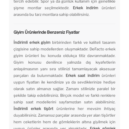
tercih edebilir. Spor ya da günlük kullanım için genellikle
şişme montlar seçilmektedir.
Erkek indirim
ürünleri
arasında bu tarz montlara sahip olabilirsiniz.
Giyim Ürünlerinde Benzersiz Fiyatlar
İndirimli erkek giyim
birbirinden farklı ve kaliteli tasarım
çizgisine sahip modellerden oluşmaktadır. DeFacto erkek
giyim ürünleri bu konuda oldukça titiz davranmaktadır.
Giyim konusu denilince yalnızda dış kıyafetlerin
anlaşılmasının yanı sıra stilinizi tamamlayacak aksesuar
parçaları da bulunmaktadır.
Erkek saat indirim
ürünleri
uygun fiyatları ile kendinize ya da sevdiklerinize hediye
olarak satın almanızı sağlar. Zamanı stilinizle paralel bir
şekilde takip edebilirsiniz. Birçok model ve farklı renklere
sahip saat modellerini sayfamızdan satın alabilirsiniz.
İndirimli erkek tişört
ürünlerine her mevsim ihtiyaç
duyabilirsiniz. Zamansız parçalar arasında yer alan tişörtler
hem ceketlerin hem de gömleklerin altına giyilmek için
uygun ürünler arasında yer almaktadır.
Erkek gömlek