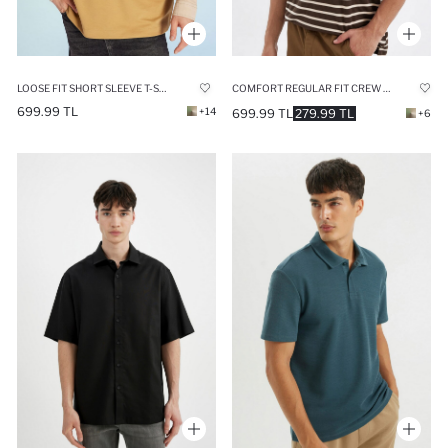
LOOSE FIT SHORT SLEEVE T-SHIRT
COMFORT REGULAR FIT CREW NECK STRIPED HEAVY FABRIC T-SHIRT
699.99 TL
+14
699.99 TL
279.99 TL
+6