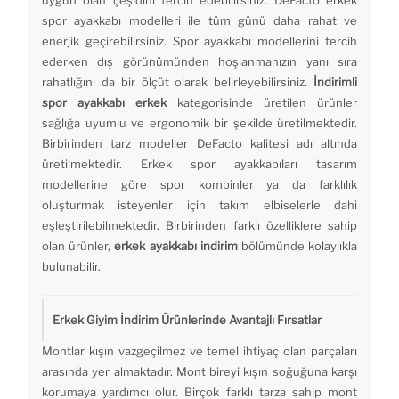
uygun olan çeşidini tercih edebilirsiniz. DeFacto erkek
spor ayakkabı modelleri ile tüm günü daha rahat ve
enerjik geçirebilirsiniz. Spor ayakkabı modellerini tercih
ederken dış görünümünden hoşlanmanızın yanı sıra
rahatlığını da bir ölçüt olarak belirleyebilirsiniz.
İndirimli
spor ayakkabı erkek
kategorisinde üretilen ürünler
sağlığa uyumlu ve ergonomik bir şekilde üretilmektedir.
Birbirinden tarz modeller DeFacto kalitesi adı altında
üretilmektedir. Erkek spor ayakkabıları tasarım
modellerine göre spor kombinler ya da farklılık
oluşturmak isteyenler için takım elbiselerle dahi
eşleştirilebilmektedir. Birbirinden farklı özelliklere sahip
olan ürünler,
erkek ayakkabı indirim
bölümünde kolaylıkla
bulunabilir.
Erkek Giyim İndirim Ürünlerinde Avantajlı Fırsatlar
Montlar kışın vazgeçilmez ve temel ihtiyaç olan parçaları
arasında yer almaktadır. Mont bireyi kışın soğuğuna karşı
korumaya yardımcı olur. Birçok farklı tarza sahip mont