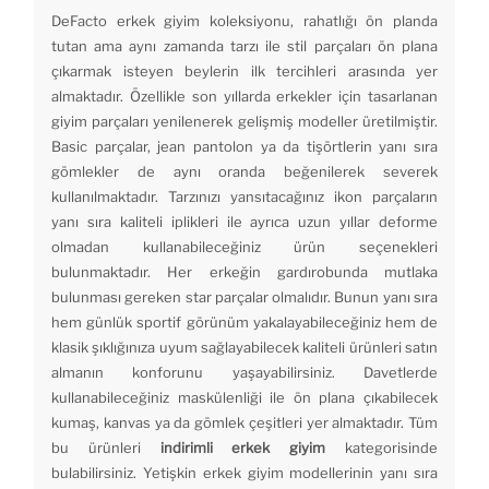
DeFacto erkek giyim koleksiyonu, rahatlığı ön planda
tutan ama aynı zamanda tarzı ile stil parçaları ön plana
çıkarmak isteyen beylerin ilk tercihleri arasında yer
almaktadır. Özellikle son yıllarda erkekler için tasarlanan
giyim parçaları yenilenerek gelişmiş modeller üretilmiştir.
Basic parçalar, jean pantolon ya da tişörtlerin yanı sıra
gömlekler de aynı oranda beğenilerek severek
kullanılmaktadır. Tarzınızı yansıtacağınız ikon parçaların
yanı sıra kaliteli iplikleri ile ayrıca uzun yıllar deforme
olmadan kullanabileceğiniz ürün seçenekleri
bulunmaktadır. Her erkeğin gardırobunda mutlaka
bulunması gereken star parçalar olmalıdır. Bunun yanı sıra
hem günlük sportif görünüm yakalayabileceğiniz hem de
klasik şıklığınıza uyum sağlayabilecek kaliteli ürünleri satın
almanın konforunu yaşayabilirsiniz. Davetlerde
kullanabileceğiniz maskülenliği ile ön plana çıkabilecek
kumaş, kanvas ya da gömlek çeşitleri yer almaktadır. Tüm
bu ürünleri
indirimli erkek giyim
kategorisinde
bulabilirsiniz. Yetişkin erkek giyim modellerinin yanı sıra