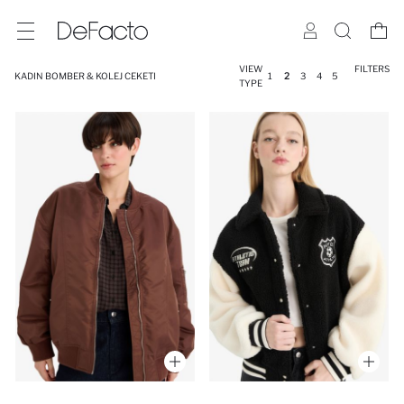
VIEW
FILTERS
KADIN BOMBER & KOLEJ CEKETI
1
2
3
4
5
TYPE