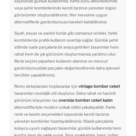
sayesinde günlük kullanımda, hafta sonu aktivitelerinde
veya şehir kombinlerinde kendi tarzınızı yansıtan özgün
görünümler oluşturabilirsiniz. Her mevsime uygun
alternatiflerle gardırobunuza hareket katabilirsiniz.
Siyah, beyaz ve pastel tonlar gibi zamansız renkler, farklı
kombinlerde pratik kullanım avantajı sağlar. Günlük şehir
stilinde sade parçalarla bir araya getirilen tasarımlar hem
rahat hem de şık görünüm oluşturmanıza yardımcı olur.
Renk seçimi yaparken kullanım alanınızı ve mevcut
gardırobunuzdaki parçaları değerlendirerek daha işlevsel
tercihler yapabilirsiniz.
Retro detaylardan hoşlananlar için
vintage bomber ceket
tasarımları nostaljik stil oluşturur. Daha rahat ve hacimli
görünüm isteyenler ise
oversize bomber ceket kadın
alternatifleriyle modern sokak stilini yakalayabilir. Farklı
renk ve kesim seçenekleri sayesinde kendi tarzınızı
yansıtan kombinler hazırlayabilirsiniz. Klasik parçalarla
kolayca uyum sağlayan tasarımlar, günlük kullanımda hem
konfor hem de şıklık sunar. Spor ayakkabılar, basic üstler