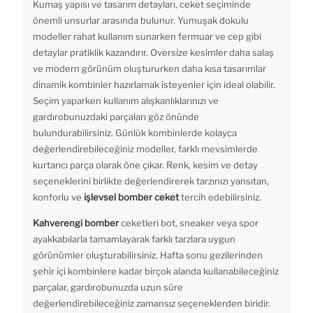
Kumaş yapısı ve tasarım detayları, ceket seçiminde
önemli unsurlar arasında bulunur. Yumuşak dokulu
modeller rahat kullanım sunarken fermuar ve cep gibi
detaylar pratiklik kazandırır. Oversize kesimler daha salaş
ve modern görünüm oluştururken daha kısa tasarımlar
dinamik kombinler hazırlamak isteyenler için ideal olabilir.
Seçim yaparken kullanım alışkanlıklarınızı ve
gardırobunuzdaki parçaları göz önünde
bulundurabilirsiniz. Günlük kombinlerde kolayca
değerlendirebileceğiniz modeller, farklı mevsimlerde
kurtarıcı parça olarak öne çıkar. Renk, kesim ve detay
seçeneklerini birlikte değerlendirerek tarzınızı yansıtan,
konforlu ve
işlevsel bomber ceket
tercih edebilirsiniz.
Kahverengi bomber
ceketleri bot, sneaker veya spor
ayakkabılarla tamamlayarak farklı tarzlara uygun
görünümler oluşturabilirsiniz. Hafta sonu gezilerinden
şehir içi kombinlere kadar birçok alanda kullanabileceğiniz
parçalar, gardırobunuzda uzun süre
değerlendirebileceğiniz zamansız seçeneklerden biridir.