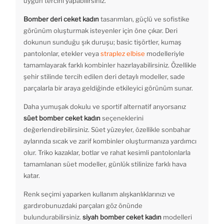
uygun tercihi yapabilirsiniz.
Bomber deri ceket kadın
tasarımları, güçlü ve sofistike
görünüm oluşturmak isteyenler için öne çıkar. Deri
dokunun sunduğu şık duruşu; basic tişörtler, kumaş
pantolonlar, etekler veya
straplez elbise
modelleriyle
tamamlayarak farklı kombinler hazırlayabilirsiniz. Özellikle
şehir stilinde tercih edilen deri detaylı modeller, sade
parçalarla bir araya geldiğinde etkileyici görünüm sunar.
Daha yumuşak dokulu ve sportif alternatif arıyorsanız
süet bomber ceket kadın
seçeneklerini
değerlendirebilirsiniz. Süet yüzeyler, özellikle sonbahar
aylarında sıcak ve zarif kombinler oluşturmanıza yardımcı
olur. Triko kazaklar, botlar ve rahat kesimli pantolonlarla
tamamlanan süet modeller, günlük stilinize farklı hava
katar.
Renk seçimi yaparken kullanım alışkanlıklarınızı ve
gardırobunuzdaki parçaları göz önünde
bulundurabilirsiniz.
siyah bomber ceket kadın
modelleri