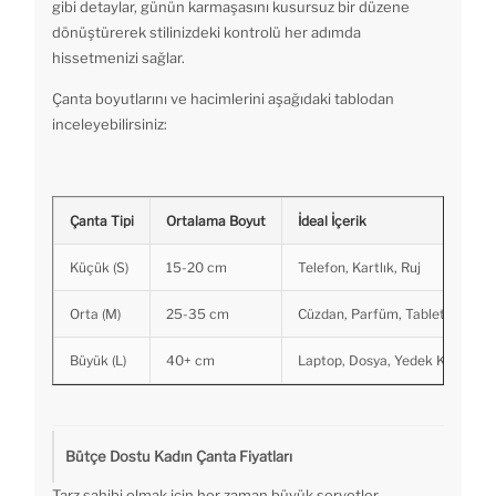
gibi detaylar, günün karmaşasını kusursuz bir düzene
dönüştürerek stilinizdeki kontrolü her adımda
hissetmenizi sağlar.
Çanta boyutlarını ve hacimlerini aşağıdaki tablodan
inceleyebilirsiniz:
Çanta Tipi
Ortalama Boyut
İdeal İçerik
Küçük (S)
15-20 cm
Telefon, Kartlık, Ruj
Orta (M)
25-35 cm
Cüzdan, Parfüm, Tablet
Büyük (L)
40+ cm
Laptop, Dosya, Yedek Kıyafet
Bütçe Dostu Kadın Çanta Fiyatları
Tarz sahibi olmak için her zaman büyük servetler