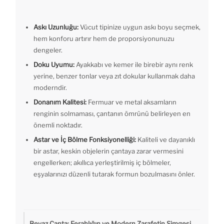
Askı Uzunluğu:
Vücut tipinize uygun askı boyu seçmek,
hem konforu artırır hem de proporsiyonunuzu
dengeler.
Doku Uyumu:
Ayakkabı ve kemer ile birebir aynı renk
yerine, benzer tonlar veya zıt dokular kullanmak daha
moderndir.
Donanım Kalitesi:
Fermuar ve metal aksamların
renginin solmaması, çantanın ömrünü belirleyen en
önemli noktadır.
Astar ve İç Bölme Fonksiyonelliği:
Kaliteli ve dayanıklı
bir astar, keskin objelerin çantaya zarar vermesini
engellerken; akıllıca yerleştirilmiş iç bölmeler,
eşyalarınızı düzenli tutarak formun bozulmasını önler.
Beyaz Çanta: Ferahlığın ve Modern Zarafetin Simgesi