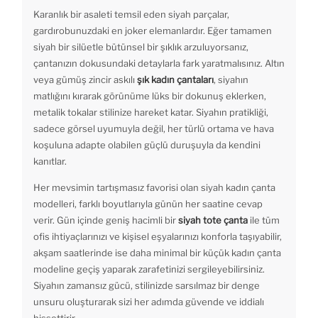
Karanlık bir asaleti temsil eden siyah parçalar,
gardırobunuzdaki en joker elemanlardır. Eğer tamamen
siyah bir silüetle bütünsel bir şıklık arzuluyorsanız,
çantanızın dokusundaki detaylarla fark yaratmalısınız. Altın
veya gümüş zincir askılı
şık kadın çantaları
, siyahın
matlığını kırarak görünüme lüks bir dokunuş eklerken,
metalik tokalar stilinize hareket katar. Siyahın pratikliği,
sadece görsel uyumuyla değil, her türlü ortama ve hava
koşuluna adapte olabilen güçlü duruşuyla da kendini
kanıtlar.
Her mevsimin tartışmasız favorisi olan siyah kadın çanta
modelleri, farklı boyutlarıyla günün her saatine cevap
verir. Gün içinde geniş hacimli bir
siyah tote çanta
ile tüm
ofis ihtiyaçlarınızı ve kişisel eşyalarınızı konforla taşıyabilir,
akşam saatlerinde ise daha minimal bir küçük kadın çanta
modeline geçiş yaparak zarafetinizi sergileyebilirsiniz.
Siyahın zamansız gücü, stilinizde sarsılmaz bir denge
unsuru oluşturarak sizi her adımda güvende ve iddialı