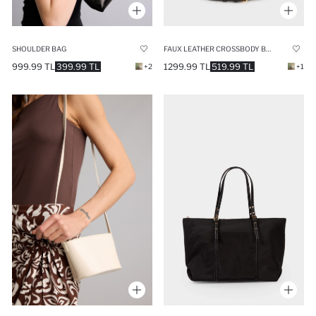
SHOULDER BAG
FAUX LEATHER CROSSBODY BAG
999.99 TL
399.99 TL
1299.99 TL
519.99 TL
+2
+1