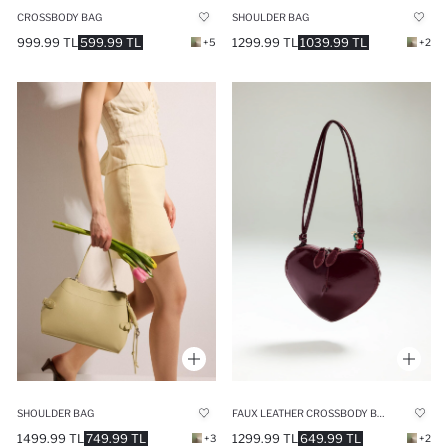
SHOULDER BAG
CROSSBODY BAG
1299.99 TL
1039.99 TL
999.99 TL
599.99 TL
+2
+5
SHOULDER BAG
FAUX LEATHER CROSSBODY BAG
1499.99 TL
749.99 TL
1299.99 TL
649.99 TL
+3
+2