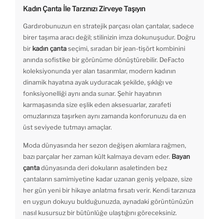
Kadın Çanta İle Tarzınızı Zirveye Taşıyın
Gardırobunuzun en stratejik parçası olan çantalar, sadece
birer taşıma aracı değil; stilinizin imza dokunuşudur. Doğru
bir
kadın çanta
seçimi, sıradan bir jean-tişört kombinini
anında sofistike bir görünüme dönüştürebilir. DeFacto
koleksiyonunda yer alan tasarımlar, modern kadının
dinamik hayatına ayak uyduracak şekilde, şıklığı ve
fonksiyonelliği aynı anda sunar. Şehir hayatının
karmaşasında size eşlik eden aksesuarlar, zarafeti
omuzlarınıza taşırken aynı zamanda konforunuzu da en
üst seviyede tutmayı amaçlar.
Moda dünyasında her sezon değişen akımlara rağmen,
bazı parçalar her zaman kült kalmaya devam eder.
Bayan
çanta
dünyasında deri dokuların asaletinden bez
çantaların samimiyetine kadar uzanan geniş yelpaze, size
her gün yeni bir hikaye anlatma fırsatı verir. Kendi tarzınıza
en uygun dokuyu bulduğunuzda, aynadaki görüntünüzün
nasıl kusursuz bir bütünlüğe ulaştığını göreceksiniz.