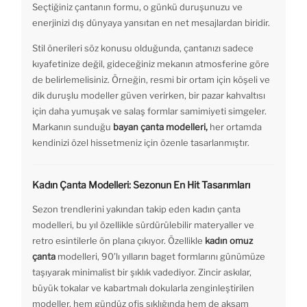
Seçtiğiniz çantanın formu, o günkü duruşunuzu ve
enerjinizi dış dünyaya yansıtan en net mesajlardan biridir.
Stil önerileri söz konusu olduğunda, çantanızı sadece
kıyafetinize değil, gideceğiniz mekanın atmosferine göre
de belirlemelisiniz. Örneğin, resmi bir ortam için köşeli ve
dik duruşlu modeller güven verirken, bir pazar kahvaltısı
için daha yumuşak ve salaş formlar samimiyeti simgeler.
Markanın sunduğu
bayan çanta modelleri,
her ortamda
kendinizi özel hissetmeniz için özenle tasarlanmıştır.
Kadın Çanta Modelleri: Sezonun En Hit Tasarımları
Sezon trendlerini yakından takip eden kadın çanta
modelleri, bu yıl özellikle sürdürülebilir materyaller ve
retro esintilerle ön plana çıkıyor. Özellikle
kadın omuz
çanta
modelleri, 90’lı yılların baget formlarını günümüze
taşıyarak minimalist bir şıklık vadediyor. Zincir askılar,
büyük tokalar ve kabartmalı dokularla zenginleştirilen
modeller, hem gündüz ofis şıklığında hem de akşam