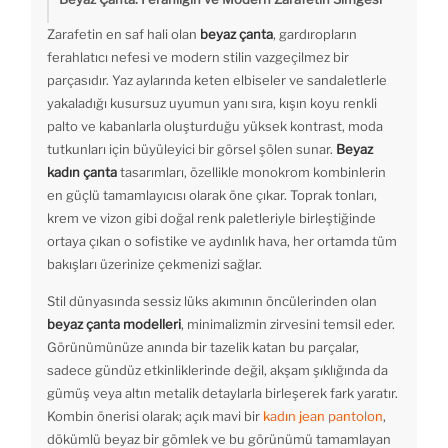
Zarafetin en saf hali olan
beyaz çanta
, gardıropların
ferahlatıcı nefesi ve modern stilin vazgeçilmez bir
parçasıdır. Yaz aylarında keten elbiseler ve sandaletlerle
yakaladığı kusursuz uyumun yanı sıra, kışın koyu renkli
palto ve kabanlarla oluşturduğu yüksek kontrast, moda
tutkunları için büyüleyici bir görsel şölen sunar.
Beyaz
kadın çanta
tasarımları, özellikle monokrom kombinlerin
en güçlü tamamlayıcısı olarak öne çıkar. Toprak tonları,
krem ve vizon gibi doğal renk paletleriyle birleştiğinde
ortaya çıkan o sofistike ve aydınlık hava, her ortamda tüm
bakışları üzerinize çekmenizi sağlar.
Stil dünyasında sessiz lüks akımının öncülerinden olan
beyaz çanta modelleri
, minimalizmin zirvesini temsil eder.
Görünümünüze anında bir tazelik katan bu parçalar,
sadece gündüz etkinliklerinde değil, akşam şıklığında da
gümüş veya altın metalik detaylarla birleşerek fark yaratır.
Kombin önerisi olarak; açık mavi bir
kadın jean pantolon
,
dökümlü beyaz bir gömlek ve bu görünümü tamamlayan