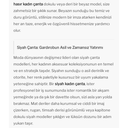
hasır kadın çanta
dokulu veya deri bir beyaz model, size
zahmetsiz bir şıklık sunar. Beyazın sunduğu bu temiz ve
duru görüntü, stilinize modern bir imza atarken kendinizi
her an taze, enerjik ve özgüvenli hissetmenize yardımcı
olur.
Siyah Çanta: Gardırobun Asil ve Zamansız Yatırımı
Moda dünyasının değişmez lideri olan siyah çanta
modelleri, her kadının aksesuar koleksiyonunun en temel
ve en stratejik taşıdır. Siyahın sunduğu o asil derinlik ve
otorite, her renk paletiyle kusursuz bir uyum yakalama
yeteneğine sahiptir. Bir
siyah kadın çanta
, ister
profesyonel bir iş sunumunda ister romantik bir akşam
yemeğinde ya da şık bir davette olsun, sizi asla yarı yolda
bırakmaz. Mat deriler daha kurumsal ve ciddi bir imaj
çizerken, rugan, timsah derisi görünümlü veya kapitone
dokulu siyah modeller şıklığın ve lüksün dozunu bir adım
yukarı taşır.