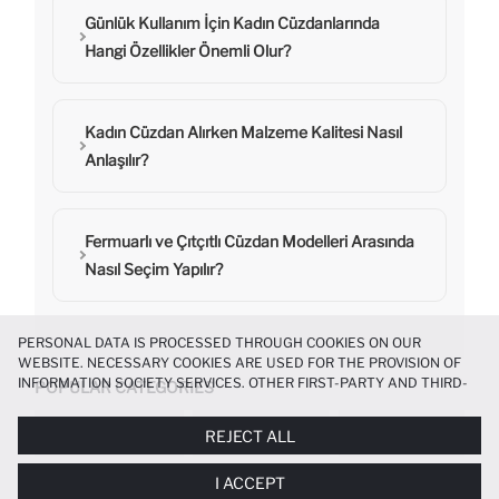
Günlük Kullanım İçin Kadın Cüzdanlarında
Hangi Özellikler Önemli Olur?
Kadın Cüzdan Alırken Malzeme Kalitesi Nasıl
Anlaşılır?
Fermuarlı ve Çıtçıtlı Cüzdan Modelleri Arasında
Nasıl Seçim Yapılır?
PERSONAL DATA IS PROCESSED THROUGH COOKIES ON OUR
WEBSITE. NECESSARY COOKIES ARE USED FOR THE PROVISION OF
INFORMATION SOCIETY SERVICES. OTHER FIRST-PARTY AND THIRD-
POPULAR CATEGORIES
PARTY COOKIES ARE USED, ON A LIMITED BASIS, TO PROVIDE YOU
WITH A BETTER SHOPPING EXPERIENCE, TO MAKE OUR WEBSITE
ERKEK CÜZDAN
KADIN ÇANTA
KADIN GÜNEŞ GÖZL
REJECT ALL
MORE FUNCTIONAL AND PERSONALIZED, AND—IF YOU GIVE YOUR
EXPLICIT CONSENT—TO CARRY OUT MARKETING ACTIVITIES
I ACCEPT
TAILORED TO YOU. YOU CAN MANAGE YOUR COOKIE PREFERENCES
HOME PAGE
WOMEN
ACCESSORIES
WALLETS