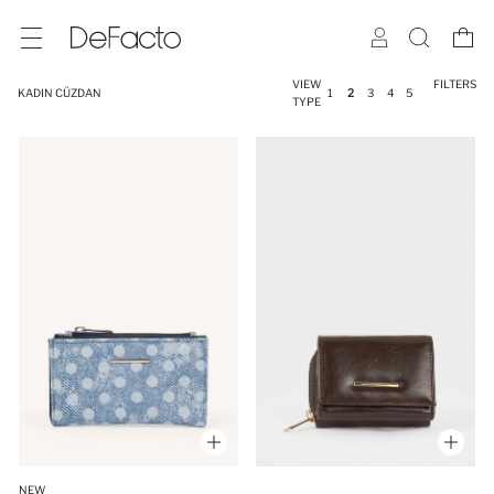
VIEW
FILTERS
KADIN CÜZDAN
1
2
3
4
5
TYPE
NEW