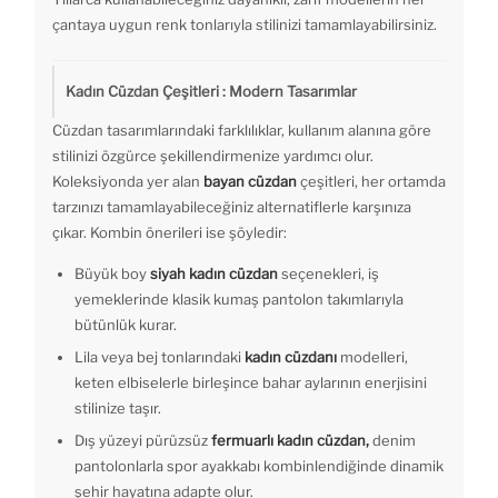
çantaya uygun renk tonlarıyla stilinizi tamamlayabilirsiniz.
Kadın Cüzdan Çeşitleri : Modern Tasarımlar
Cüzdan tasarımlarındaki farklılıklar, kullanım alanına göre
stilinizi özgürce şekillendirmenize yardımcı olur.
Koleksiyonda yer alan
bayan cüzdan
çeşitleri, her ortamda
tarzınızı tamamlayabileceğiniz alternatiflerle karşınıza
çıkar. Kombin önerileri ise şöyledir:
Büyük boy
siyah kadın cüzdan
seçenekleri, iş
yemeklerinde klasik kumaş pantolon takımlarıyla
bütünlük kurar.
Lila veya bej tonlarındaki
kadın cüzdanı
modelleri,
keten elbiselerle birleşince bahar aylarının enerjisini
stilinize taşır.
Dış yüzeyi pürüzsüz
fermuarlı kadın cüzdan,
denim
pantolonlarla spor ayakkabı kombinlendiğinde dinamik
şehir hayatına adapte olur.