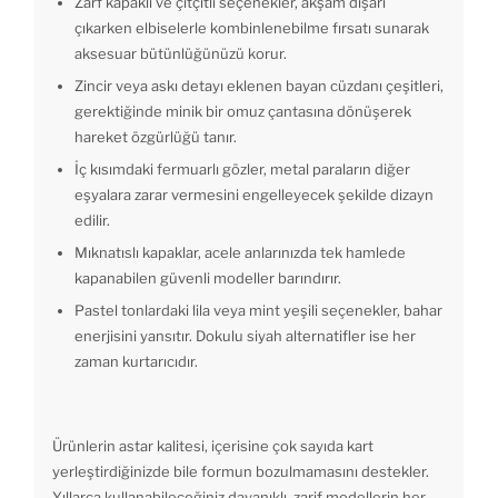
Zarf kapaklı ve çıtçıtlı seçenekler, akşam dışarı
çıkarken elbiselerle kombinlenebilme fırsatı sunarak
aksesuar bütünlüğünüzü korur.
Zincir veya askı detayı eklenen bayan cüzdanı çeşitleri,
gerektiğinde minik bir omuz çantasına dönüşerek
hareket özgürlüğü tanır.
İç kısımdaki fermuarlı gözler, metal paraların diğer
eşyalara zarar vermesini engelleyecek şekilde dizayn
edilir.
Mıknatıslı kapaklar, acele anlarınızda tek hamlede
kapanabilen güvenli modeller barındırır.
Pastel tonlardaki lila veya mint yeşili seçenekler, bahar
enerjisini yansıtır. Dokulu siyah alternatifler ise her
zaman kurtarıcıdır.
Ürünlerin astar kalitesi, içerisine çok sayıda kart
yerleştirdiğinizde bile formun bozulmamasını destekler.
Yıllarca kullanabileceğiniz dayanıklı, zarif modellerin her