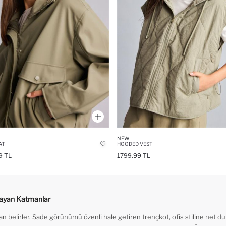
NEW
AT
HOODED VEST
9 TL
1799.99 TL
layan Katmanlar
 belirler. Sade görünümü özenli hale getiren trençkot, ofis stiline net d