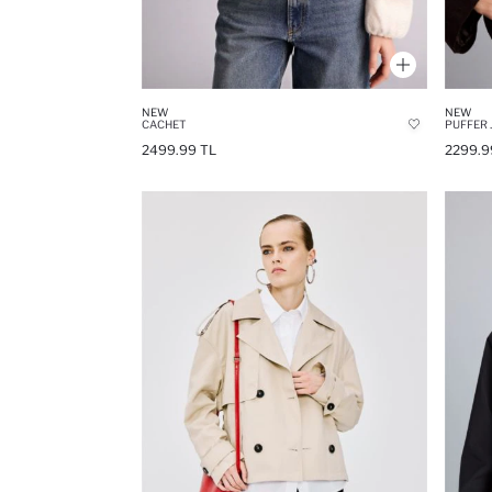
NEW
NEW
CACHET
PUFFER 
2499.99 TL
2299.9