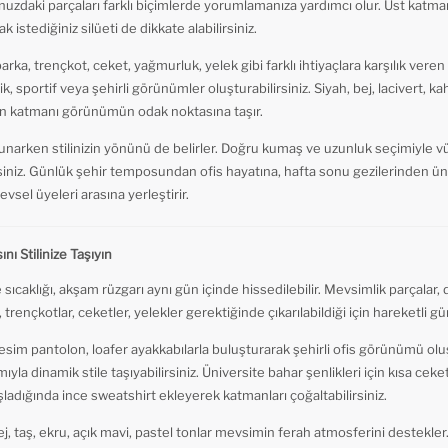
zdaki parçaları farklı biçimlerde yorumlamanıza yardımcı olur. Üst katman
ak istediğiniz silüeti de dikkate alabilirsiniz.
arka, trençkot, ceket, yağmurluk, yelek gibi farklı ihtiyaçlara karşılık vere
k, sportif veya şehirli görünümler oluşturabilirsiniz. Siyah, bej, lacivert, k
son katmanı görünümün odak noktasına taşır.
arken stilinizin yönünü de belirler. Doğru kumaş ve uzunluk seçimiyle vücu
irsiniz. Günlük şehir temposundan ofis hayatına, hafta sonu gezilerinden ü
evsel üyeleri arasına yerleştirir.
nı Stilinize Taşıyın
 sıcaklığı, akşam rüzgarı aynı gün içinde hissedilebilir. Mevsimlik parçalar
 trençkotlar, ceketler, yelekler gerektiğinde çıkarılabildiği için hareketli 
sim pantolon, loafer ayakkabılarla buluşturarak şehirli ofis görünümü oluş
ıyla dinamik stile taşıyabilirsiniz. Üniversite bahar şenlikleri için kısa ceke
ladığında ince sweatshirt ekleyerek katmanları çoğaltabilirsiniz.
ej, taş, ekru, açık mavi, pastel tonlar mevsimin ferah atmosferini destekler.