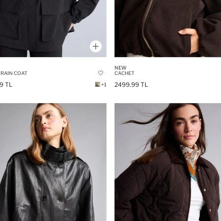
NEW
RAIN COAT
CACHET
9 TL
2499.99 TL
+1