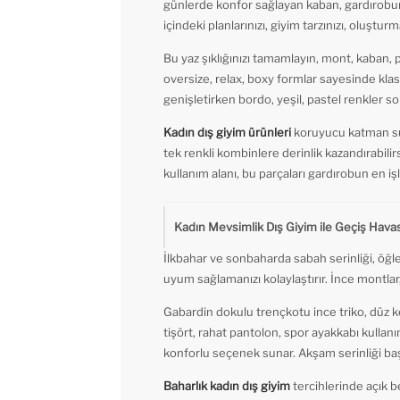
günlerde konfor sağlayan kaban, gardırobunu
içindeki planlarınızı, giyim tarzınızı, oluşturm
Bu yaz şıklığınızı tamamlayın, mont, kaban, p
oversize, relax, boxy formlar sayesinde klasi
genişletirken bordo, yeşil, pastel renkler 
Kadın dış giyim ürünleri
koruyucu katman sun
tek renkli kombinlere derinlik kazandırabil
kullanım alanı, bu parçaları gardırobun en işl
Kadın Mevsimlik Dış Giyim ile Geçiş Havası
İlkbahar ve sonbaharda sabah serinliği, öğle
uyum sağlamanızı kolaylaştırır. İnce montlar,
Gabardin dokulu trençkotu ince triko, düz ke
tişört, rahat pantolon, spor ayakkabı kullanım
konforlu seçenek sunar. Akşam serinliği baş
Baharlık kadın dış giyim
tercihlerinde açık b