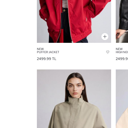
NEW
NEW
PUFFER JACKET
2499.99 TL
2499.9