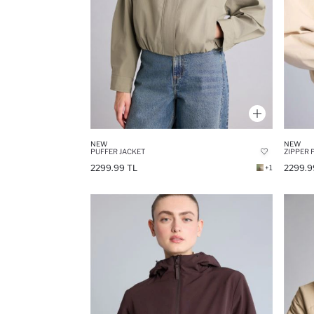
NEW
NEW
PUFFER JACKET
ZIPPER 
2299.99 TL
2299.9
+1