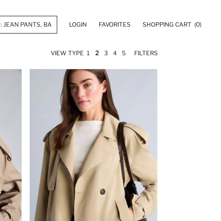
LOGIN
FAVORITES
SHOPPING CART
(0)
VIEW TYPE
1
2
3
4
5
FILTERS