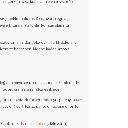
ı seçerken hava koşullarının yanı sıra gün
n seçenekler bulunur. Kısa, uzun, regular,
ahve gibi zamansız tonlar kombin alanınızı
t oranlarını dengeleyebilir, farklı dokularla
niversite bahar şenliklerine kadar uzanan
, değişen hava koşullarına katmanlı kombinlerle
günlük programlara rahatça eşlik eder.
turabilirsiniz. Hafta sonunda aynı parçayı basic
t, baskılı tişört, kargo pantolon üçlüsü enerjik,
 Canlı renkli
kadın ceket
seçtiğinizde iç