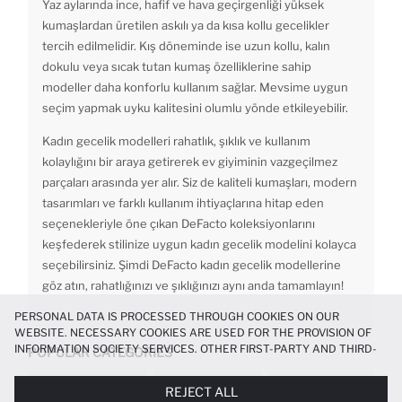
Yaz aylarında ince, hafif ve hava geçirgenliği yüksek
kumaşlardan üretilen askılı ya da kısa kollu gecelikler
tercih edilmelidir. Kış döneminde ise uzun kollu, kalın
dokulu veya sıcak tutan kumaş özelliklerine sahip
modeller daha konforlu kullanım sağlar. Mevsime uygun
seçim yapmak uyku kalitesini olumlu yönde etkileyebilir.
Kadın gecelik modelleri rahatlık, şıklık ve kullanım
kolaylığını bir araya getirerek ev giyiminin vazgeçilmez
parçaları arasında yer alır. Siz de kaliteli kumaşları, modern
tasarımları ve farklı kullanım ihtiyaçlarına hitap eden
seçenekleriyle öne çıkan DeFacto koleksiyonlarını
keşfederek stilinize uygun kadın gecelik modelini kolayca
seçebilirsiniz. Şimdi DeFacto kadın gecelik modellerine
göz atın, rahatlığınızı ve şıklığınızı aynı anda tamamlayın!
PERSONAL DATA IS PROCESSED THROUGH COOKIES ON OUR
WEBSITE. NECESSARY COOKIES ARE USED FOR THE PROVISION OF
INFORMATION SOCIETY SERVICES. OTHER FIRST-PARTY AND THIRD-
POPULAR CATEGORIES
PARTY COOKIES ARE USED, ON A LIMITED BASIS, TO PROVIDE YOU
WITH A BETTER SHOPPING EXPERIENCE, TO MAKE OUR WEBSITE
KADIN PARFÜM
ABIYE ELBISE
YEŞIL ELBISE
REJECT ALL
MORE FUNCTIONAL AND PERSONALIZED, AND—IF YOU GIVE YOUR