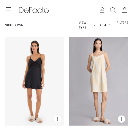
VIEW
FILTERS
NIGHTGOWN
1
2
3
4
5
TYPE