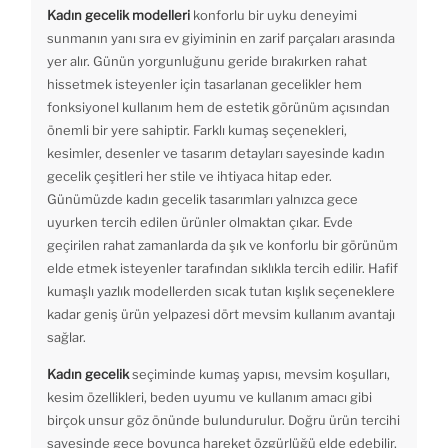
Kadın gecelik modelleri
konforlu bir uyku deneyimi
sunmanın yanı sıra ev giyiminin en zarif parçaları arasında
yer alır. Günün yorgunluğunu geride bırakırken rahat
hissetmek isteyenler için tasarlanan gecelikler hem
fonksiyonel kullanım hem de estetik görünüm açısından
önemli bir yere sahiptir. Farklı kumaş seçenekleri,
kesimler, desenler ve tasarım detayları sayesinde kadın
gecelik çeşitleri her stile ve ihtiyaca hitap eder.
Günümüzde kadın gecelik tasarımları yalnızca gece
uyurken tercih edilen ürünler olmaktan çıkar. Evde
geçirilen rahat zamanlarda da şık ve konforlu bir görünüm
elde etmek isteyenler tarafından sıklıkla tercih edilir. Hafif
kumaşlı yazlık modellerden sıcak tutan kışlık seçeneklere
kadar geniş ürün yelpazesi dört mevsim kullanım avantajı
sağlar.
Kadın gecelik
seçiminde kumaş yapısı, mevsim koşulları,
kesim özellikleri, beden uyumu ve kullanım amacı gibi
birçok unsur göz önünde bulundurulur. Doğru ürün tercihi
sayesinde gece boyunca hareket özgürlüğü elde edebilir,