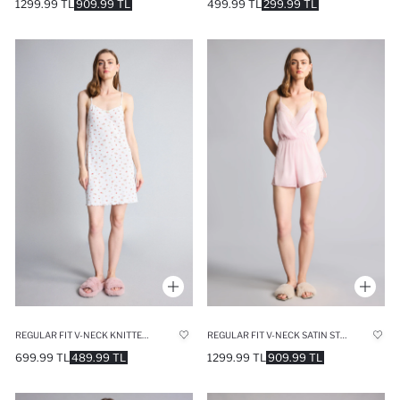
1299.99 TL
909.99 TL
499.99 TL
299.99 TL
REGULAR FIT V-NECK KNITTED DRESS
REGULAR FIT V-NECK SATIN STRAPPY JUMPSUIT
699.99 TL
489.99 TL
1299.99 TL
909.99 TL