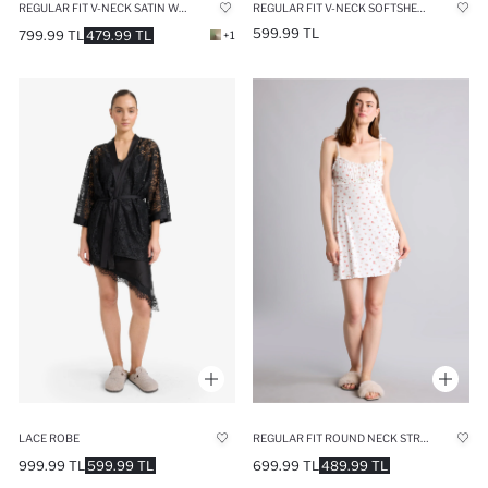
REGULAR FIT V-NECK SATIN WOVEN DRESS
REGULAR FIT V-NECK SOFTSHELL STRAPPY YELLOW NIGHTGOWN
599.99 TL
799.99 TL
479.99 TL
+1
LACE ROBE
REGULAR FIT ROUND NECK STRAPPY PATTERNED NIGHTGOWN
999.99 TL
599.99 TL
699.99 TL
489.99 TL