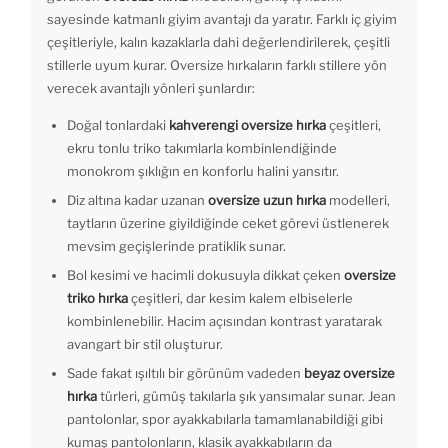
sayesinde katmanlı giyim avantajı da yaratır. Farklı iç giyim
çeşitleriyle, kalın kazaklarla dahi değerlendirilerek, çeşitli
stillerle uyum kurar. Oversize hırkaların farklı stillere yön
verecek avantajlı yönleri şunlardır:
Doğal tonlardaki
kahverengi oversize hırka
çeşitleri,
ekru tonlu triko takımlarla kombinlendiğinde
monokrom şıklığın en konforlu halini yansıtır.
Diz altına kadar uzanan
oversize uzun hırka
modelleri,
taytların üzerine giyildiğinde ceket görevi üstlenerek
mevsim geçişlerinde pratiklik sunar.
Bol kesimi ve hacimli dokusuyla dikkat çeken
oversize
triko hırka
çeşitleri, dar kesim kalem elbiselerle
kombinlenebilir. Hacim açısından kontrast yaratarak
avangart bir stil oluşturur.
Sade fakat ışıltılı bir görünüm vadeden
beyaz oversize
hırka
türleri, gümüş takılarla şık yansımalar sunar. Jean
pantolonlar, spor ayakkabılarla tamamlanabildiği gibi
kumaş pantolonların, klasik ayakkabıların da