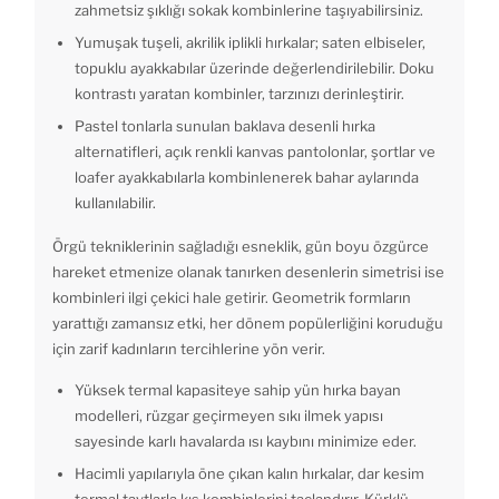
zahmetsiz şıklığı sokak kombinlerine taşıyabilirsiniz.
Yumuşak tuşeli, akrilik iplikli hırkalar; saten elbiseler,
topuklu ayakkabılar üzerinde değerlendirilebilir. Doku
kontrastı yaratan kombinler, tarzınızı derinleştirir.
Pastel tonlarla sunulan baklava desenli hırka
alternatifleri, açık renkli kanvas pantolonlar, şortlar ve
loafer ayakkabılarla kombinlenerek bahar aylarında
kullanılabilir.
Örgü tekniklerinin sağladığı esneklik, gün boyu özgürce
hareket etmenize olanak tanırken desenlerin simetrisi ise
kombinleri ilgi çekici hale getirir. Geometrik formların
yarattığı zamansız etki, her dönem popülerliğini koruduğu
için zarif kadınların tercihlerine yön verir.
Yüksek termal kapasiteye sahip yün hırka bayan
modelleri, rüzgar geçirmeyen sıkı ilmek yapısı
sayesinde karlı havalarda ısı kaybını minimize eder.
Hacimli yapılarıyla öne çıkan kalın hırkalar, dar kesim