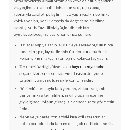
Sıcak havalarda klimalı ortamların veya esintili akşamların
vazgeçilmezi olan hafif dokulu hırkalar, uçuş uçuş
yapılarıyla zarafeti pekiştirir. İnce yapılı yazlık ince hırka
koleksiyonları, her iki amaçla da değerlendirilebilme
avantajı verir. Yaz stilinizi güçlendirmek için
uygulayabileceğiniz bazı öneriler ise şunlardır:
Havadar yapıya sahip, ajurlu veya seyrek örgülü hırka
modelleri; plaj kıyafetlerinin üzerine alınarak deniz
kenarı şıklığını akşam yemeğine kolayca taşıyabilir.
Ter emici özelliği yüksek olan
bayan penye hırka
seçenekleri, spor sonrası vücut ısısını dengede
tutabilir, yumuşak tuşesiyle konfor sağlar.
Dökümlü duruşuyla fark yaratan, viskon karışımlı
penye hırka alternatifleri; askılı bluzların üzerine
giyildiğinde kolların güneş ışınlarından zarar görmesini
önler.
Neon veya pastel tonlardaki kısa kollu tasarımlar,
keten pantolonlarla tamamlanıp şehir stilinde enerjik,