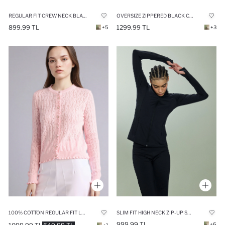
REGULAR FIT CREW NECK BLACK CARDIGAN
OVERSIZE ZIPPERED BLACK CARDIGAN
899.99 TL
1299.99 TL
+5
+3
100% COTTON REGULAR FIT LACE CARDIGAN
SLIM FIT HIGH NECK ZIP-UP SWEATSHIRT
999.99 TL
+6
+1