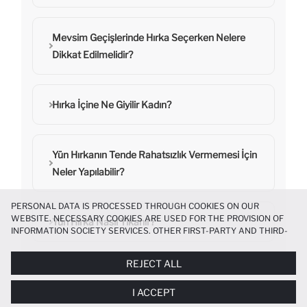
Mevsim Geçişlerinde Hırka Seçerken Nelere
Dikkat Edilmelidir?
Hırka İçine Ne Giyilir Kadın?
Yün Hırkanın Tende Rahatsızlık Vermemesi İçin
Neler Yapılabilir?
PERSONAL DATA IS PROCESSED THROUGH COOKIES ON OUR
WEBSITE. NECESSARY COOKIES ARE USED FOR THE PROVISION OF
Yün Hırka Nasıl Yıkanır?
INFORMATION SOCIETY SERVICES. OTHER FIRST-PARTY AND THIRD-
PARTY COOKIES ARE USED, ON A LIMITED BASIS, TO PROVIDE YOU
WITH A BETTER SHOPPING EXPERIENCE, TO MAKE OUR WEBSITE
REJECT ALL
MORE FUNCTIONAL AND PERSONALIZED, AND—IF YOU GIVE YOUR
EXPLICIT CONSENT—TO CARRY OUT MARKETING ACTIVITIES
I ACCEPT
TAILORED TO YOU. YOU CAN MANAGE YOUR COOKIE PREFERENCES
HOME PAGE
KADIN
GIYIM
HIRKA
AT ANY TIME VIA THE
COOKIE PREFERENCES
PANEL, AND YOU CAN