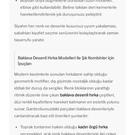
Boydan boya düğmelerle donatılan uzun modeller,
elbise gibi kullanılabilir. Beline takılan deri kemerlerle
hareketlendirilerek şık duruşunuzu pekiştirir.
Siyahın her renk ve desenle kusursuz uyum yakalaması,
sabahları kıyafet seçme serüvenini kolaylaştırarak zaman
tasarrufu yaratır.
Baklava Desenli Hırka Modelleri ile Şık Kombinler için
İpuçları
Modern kesimlerle sunulan hırkaların sahip olduğu
geometrik motifler, dış giyimde nostaljik olduğu kadar
iddialı bir duruş da sergiler. Renk bloklarının yarattığı
ritmik düzenle öne çıkan
baklava desenli hırka
çeşitleri,
düz renkli kıyafetlere hareket katmanın en estetik yolunu
sunar. Gardırobunuzdaki parçaları baklava desenleriyle
canlandıracak bazı stil önerileri şunlardır:
Toprak tonlarının hakim olduğu
kadın örgü hırka
seçenekleri, açık renk baklava desenleriyle ilgi çeker.