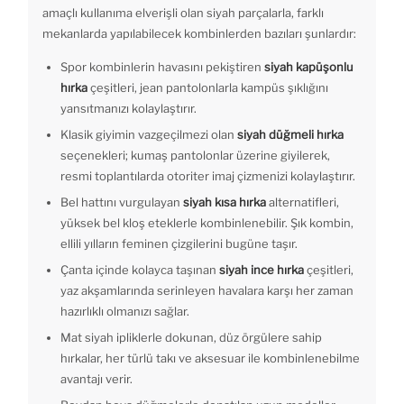
amaçlı kullanıma elverişli olan siyah parçalarla, farklı
mekanlarda yapılabilecek kombinlerden bazıları şunlardır:
Spor kombinlerin havasını pekiştiren
siyah kapüşonlu
hırka
çeşitleri, jean pantolonlarla kampüs şıklığını
yansıtmanızı kolaylaştırır.
Klasik giyimin vazgeçilmezi olan
siyah düğmeli hırka
seçenekleri; kumaş pantolonlar üzerine giyilerek,
resmi toplantılarda otoriter imaj çizmenizi kolaylaştırır.
Bel hattını vurgulayan
siyah kısa hırka
alternatifleri,
yüksek bel kloş eteklerle kombinlenebilir. Şık kombin,
ellili yılların feminen çizgilerini bugüne taşır.
Çanta içinde kolayca taşınan
siyah ince hırka
çeşitleri,
yaz akşamlarında serinleyen havalara karşı her zaman
hazırlıklı olmanızı sağlar.
Mat siyah ipliklerle dokunan, düz örgülere sahip
hırkalar, her türlü takı ve aksesuar ile kombinlenebilme
avantajı verir.