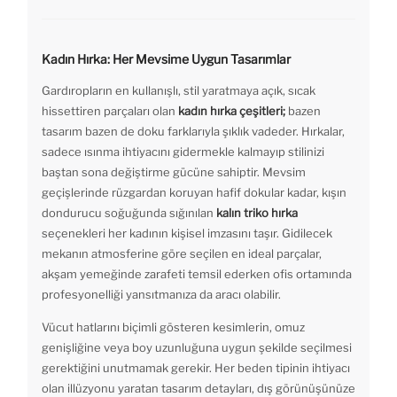
Kadın Hırka: Her Mevsime Uygun Tasarımlar
Gardıropların en kullanışlı, stil yaratmaya açık, sıcak
hissettiren parçaları olan
kadın hırka çeşitleri;
bazen
tasarım bazen de doku farklarıyla şıklık vadeder. Hırkalar,
sadece ısınma ihtiyacını gidermekle kalmayıp stilinizi
baştan sona değiştirme gücüne sahiptir. Mevsim
geçişlerinde rüzgardan koruyan hafif dokular kadar, kışın
dondurucu soğuğunda sığınılan
kalın triko hırka
seçenekleri her kadının kişisel imzasını taşır. Gidilecek
mekanın atmosferine göre seçilen en ideal parçalar,
akşam yemeğinde zarafeti temsil ederken ofis ortamında
profesyonelliği yansıtmanıza da aracı olabilir.
Vücut hatlarını biçimli gösteren kesimlerin, omuz
genişliğine veya boy uzunluğuna uygun şekilde seçilmesi
gerektiğini unutmamak gerekir. Her beden tipinin ihtiyacı
olan illüzyonu yaratan tasarım detayları, dış görünüşünüze