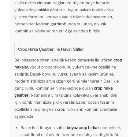
cildin nefes almasını sağlarken tüylenmeye karşı da
yüksek dayanıklılık gösterir. Uygun bakım teknikleriyle
yıllarca formunu koruyan kadın triko hırka tasarımları,
hemen her kadının gardırobunda bulunan, giy-çık
kombinleri yönlendiren stil ögelerinden biridir.
Crop Hırka Çeşitleri İle Havalı Stiller
Bel hizasında biten, enerjik kesim detayıyla ilgi gören
crop
hırkalar,
vücut proporsiyonunu yukarı çekme özelliğine
sahiptir. Bacak boyunu vurgulayan kısa kesim ürünler,
modern stilinizin altını çizen görünümler yaratır. Özellikle
genç ruhlu kombinlerin merkezinde duran
crop hırka
çeşitleri,
katmanlı giyim tarzına kolaylıkla uyarlanabildiği
için kombinlerinizde şıklık yaratır. Ezber bozan tasarım
özellikleri ile öne çıkan crop hırkaların kombin avantajları
aşağıdadır:
Balon kol detayına sahip
beyaz crop hırka
seçenekleri,
askılı floral elbiselerin üzerinde oldukça zarif görünür.