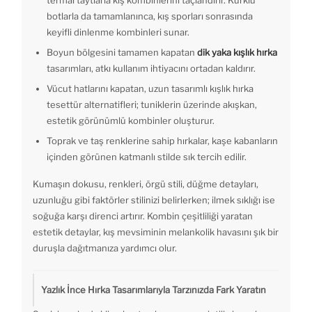
termal taytlarla kış kombinlerini taçlandırır. Kürklü
botlarla da tamamlanınca, kış sporları sonrasında
keyifli dinlenme kombinleri sunar.
Boyun bölgesini tamamen kapatan
dik yaka kışlık hırka
tasarımları, atkı kullanım ihtiyacını ortadan kaldırır.
Vücut hatlarını kapatan, uzun tasarımlı kışlık hırka
tesettür alternatifleri; tuniklerin üzerinde akışkan,
estetik görünümlü kombinler oluşturur.
Toprak ve taş renklerine sahip hırkalar, kaşe kabanların
içinden görünen katmanlı stilde sık tercih edilir.
Kumaşın dokusu, renkleri, örgü stili, düğme detayları,
uzunluğu gibi faktörler stilinizi belirlerken; ilmek sıklığı ise
soğuğa karşı direnci artırır. Kombin çeşitliliği yaratan
estetik detaylar, kış mevsiminin melankolik havasını şık bir
duruşla dağıtmanıza yardımcı olur.
Yazlık İnce Hırka Tasarımlarıyla Tarzınızda Fark Yaratın