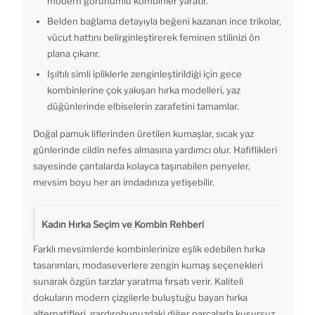
modern görünümlü kombinler yaratır.
Belden bağlama detayıyla beğeni kazanan ince trikolar,
vücut hattını belirginleştirerek feminen stilinizi ön
plana çıkarır.
Işıltılı simli ipliklerle zenginleştirildiği için gece
kombinlerine çok yakışan hırka modelleri, yaz
düğünlerinde elbiselerin zarafetini tamamlar.
Doğal pamuk liflerinden üretilen kumaşlar, sıcak yaz
günlerinde cildin nefes almasına yardımcı olur. Hafiflikleri
sayesinde çantalarda kolayca taşınabilen penyeler,
mevsim boyu her an imdadınıza yetişebilir.
Kadın Hırka Seçim ve Kombin Rehberi
Farklı mevsimlerde kombinlerinize eşlik edebilen hırka
tasarımları, modaseverlere zengin kumaş seçenekleri
sunarak özgün tarzlar yaratma fırsatı verir. Kaliteli
dokuların modern çizgilerle buluştuğu bayan hırka
alternatifleri, gardırobunuzdaki diğer parçalarla kusursuz