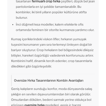
tasarlanan
fermuarlı crop hırka
çeşitleri, düşük bel jean
pantolonlarla en iyi şekilde tamamlanabilir. Bu
kombinler, iki binli yılların popüler kültürüne atıfta
bulunur.
İnci düğmeli kısa modeller, kalem eteklerle ofis
ortamında feminen bir otorite kurmanıza yardımcı olur.
Kumaş içeriklerindeki viskon lifler, hırkanın yumuşak
tuşesini korumanın yanı sıra terlemeyi önleyen doğal bir
bariyer oluşturur. Crop hırkaların bel bölgesindeki dikişsiz
bitişler, hareket özgürlüğü vadederek konforunuzu artırır.
Kombinini hafif, dinamik tercih edenler, crop tasarımlarla
diledikleri gibi özgürleşebilir.
Oversize Hırka Tasarımlarının Kombin Avantajları
Geniş kalıpların sunduğu konfor, moda dünyasında salaş
şıklığın en sevilen dışavurumlarından biri olarak görülür.
Omuzlardan dökülen, bedeni sarmak yerine oldukça bol
görünen
oversize hırka
modelleri, geniş iç hacmi