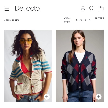
VIEW
FILTERS
KADIN HIRKA
1
2
3
4
5
TYPE