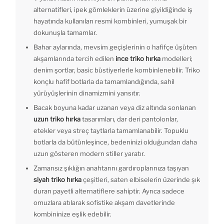
alternatifleri, ipek gömleklerin üzerine giyildiğinde iş
hayatında kullanılan resmi kombinleri, yumuşak bir
dokunuşla tamamlar.
Bahar aylarında, mevsim geçişlerinin o hafifçe üşüten
akşamlarında tercih edilen
ince triko hırka
modelleri;
denim şortlar, basic büstiyerlerle kombinlenebilir. Triko
konçlu hafif botlarla da tamamlandığında, sahil
yürüyüşlerinin dinamizmini yansıtır.
Bacak boyuna kadar uzanan veya diz altında sonlanan
uzun triko hırka
tasarımları, dar deri pantolonlar,
etekler veya streç taytlarla tamamlanabilir. Topuklu
botlarla da bütünleşince, bedeninizi olduğundan daha
uzun gösteren modern stiller yaratır.
Zamansız şıklığın anahtarını gardıroplarınıza taşıyan
siyah triko hırka
çeşitleri, saten elbiselerin üzerinde şık
duran payetli alternatiflere sahiptir. Ayrıca sadece
omuzlara atılarak sofistike akşam davetlerinde
kombininize eşlik edebilir.