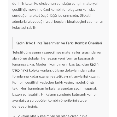
derinlik katar. Koleksiyonun sunduğu zengin materyal
çeşitliliği, mevsime özel kombinler oluştururken size
sunduğu hareket özgürlüğü ise sınırsızdır. Dikkatli
adımlarla izleyeceğiniz stil ipuçları, ideal seçimi yapmanızı
kolaylaştırabilir.
Kadın Triko Hırka Tasarımları ve Farklı Kombin Önerileri
Tekstil dünyasının vazgeçilmez materyalleri arasında yer
alan örgü dokular, her sezon yeni formlar kazanarak
karşınıza çıkar. Modern kombinlerin baş tacı olan
kadın
triko hırka
koleksiyonları, düğme detaylarından yaka
formlarına kadar uzanan estetik ayrıntılarıyla ilgi kazanır.
Kombin çeşitliliği vadeden farklı kesim, model, örgü
teknikleri barındıran hırkalar arasından seçim yapmak
bazen zorlaşabilir. Hırkaların sunduğu katmanlı kombin
avantajıyla şu popüler kombin önerilerini siz de
deneyebilirsiniz:
V yakalı klasik kesimiyle ön plana çıkan hırka