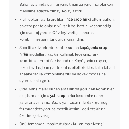
Bahar aylarında stilinizi yansıtmanıza yardımcı olurken
mevsime adapte olmayı kolaylaştırır.
Fitilli dokumalarla üretilen
ince crop hırka
alternatifleri,
palazzo pantolonların yüksek bel hattını kapatmadığı
için avantaj yaratır. Gövdeyi zarifçe sararak
kombininize zarif bir duruş kazandırır.
Sportif aktivitelerde konfor sunan
kapüşonlu crop
hırka
modelleri, yaz kış kullanabileceğiniz farklı
kalınlıkta alternatifler barındırır. Kapüşonlu croplar,
biker taytlar, jean pantolonlar, pileli etekler, kalın tabanlı
sneakerlar ile kombinlenebilir ve sokak modasına
uyumlu hale gelir.
Ciddi yansımalar sunan ama şık da görünen kombinler
oluşturmak için
siyah crop hırka
tasarımlarından
yararlanabilirsiniz. Bazı siyah tasarımlardaki gümüş
fermuar detayları, asimetrik kesimli deri eteklerin
üzerine çok yakışır.
Önü tamamen kapalı tutularak kullanıma elverişli