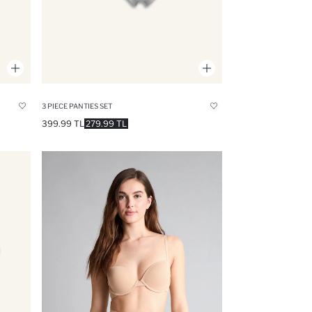
3 PIECE PANTIES SET
399.99 TL
279.99 TL