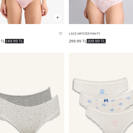
LACE HIPSTER PANTY
 TL
149.99 TL
299.99 TL
209.99 TL