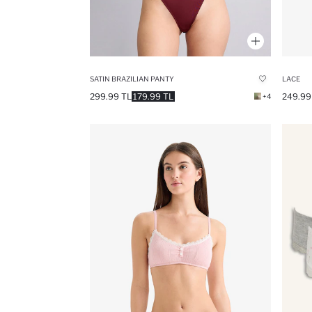
SATIN BRAZILIAN PANTY
LACE
299.99 TL
179.99 TL
249.99
+4