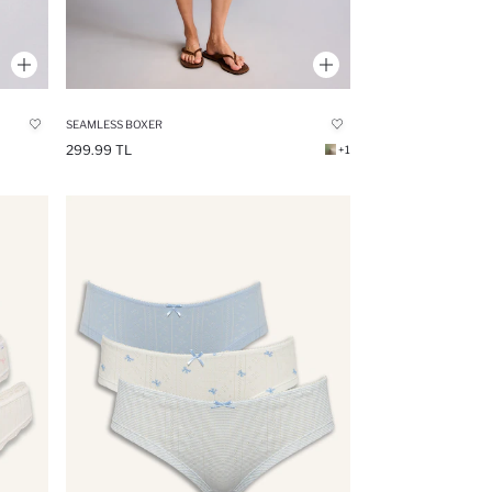
SEAMLESS BOXER
299.99 TL
+1