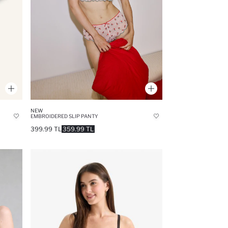
NEW
EMBROIDERED SLIP PANTY
399.99 TL
359.99 TL