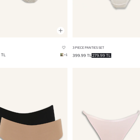
3 PIECE PANTIES SET
 TL
+1
399.99 TL
279.99 TL