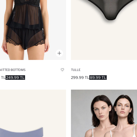
NITTED BOTTOMS
TULLE
 TL
249.99 TL
299.99 TL
89.99 TL