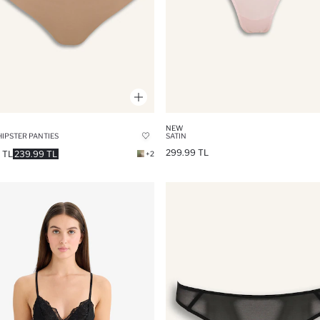
NEW
HIPSTER PANTIES
SATIN
299.99 TL
 TL
239.99 TL
+2