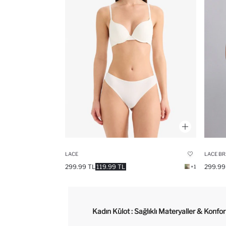
LACE
LACE BR
299.99 TL
119.99 TL
299.99
+1
Kadın Külot : Sağlıklı Materyaller & Konfo