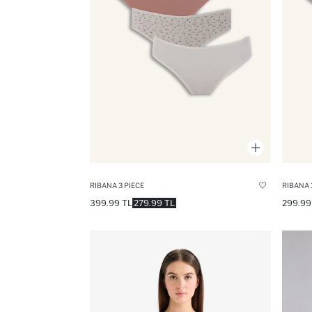
RIBANA 3 PIECE
RIBANA 
399.99 TL
279.99 TL
299.99