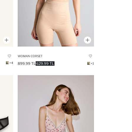
WOMAN CORSET
+4
899.99 TL
629.99 TL
+1