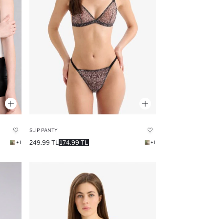
SLIP PANTY
249.99 TL
174.99 TL
+1
+1