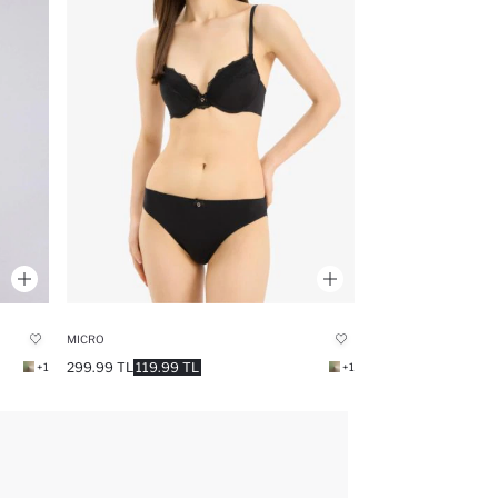
MICRO
299.99 TL
119.99 TL
+1
+1