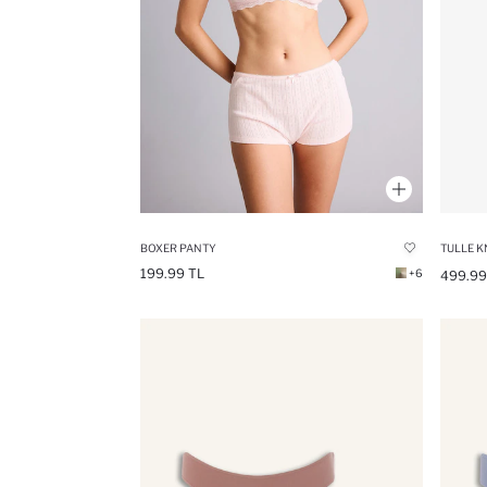
BOXER PANTY
TULLE K
199.99 TL
+6
499.99