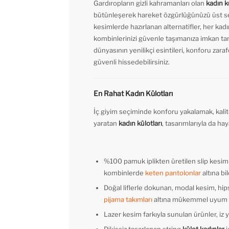
Gardıropların gizli kahramanları olan
kadın k
bütünleşerek hareket özgürlüğünüzü üst seviy
kesimlerde hazırlanan alternatifler, her kadı
kombinlerinizi güvenle taşımanıza imkan tan
dünyasının yenilikçi esintileri, konforu zar
güvenli hissedebilirsiniz.
En Rahat Kadın Külotları
İç giyim seçiminde konforu yakalamak, kalit
yaratan
kadın külotları
, tasarımlarıyla da hay
%100 pamuk iplikten üretilen slip kesim 
kombinlerde
keten pantolonlar
altına bi
Doğal liflerle dokunan, modal kesim, hip
pijama takımları
altına mükemmel uyum s
Lazer kesim farkıyla sunulan ürünler, iz 
Dikişsiz tasarlanan string
külot kadınlar
i