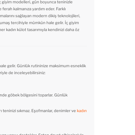
iç giyim modelleri, gün boyunca teninizle
e ferah kalmanıza yardım eder. Farklı
amalarını sağlayan modern dikiş teknolojileri,
kumaş tercihiyle mümkün hale gelir. İç giyim
her kadın külot tasarımıyla kendinizi daha öz
hale gelir. Günlük rutininize maksimum esneklik
iyle de inceleyebilirsiniz:
sinde göbek bölgesini toparlar. Günlük
rı teninizi sıkmaz. Eşofmanlar, denimler ve
kadın
mayan yapıyı destekler. Saten davet elbiseleriyle