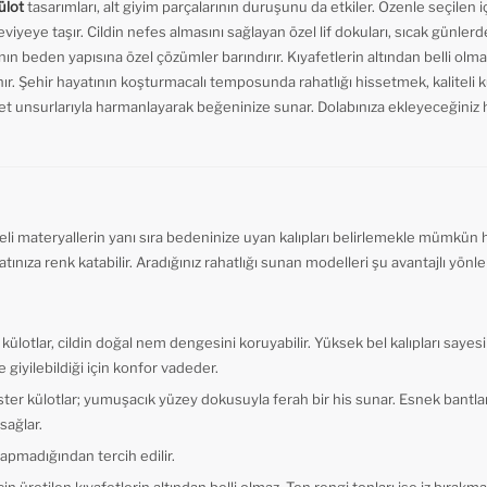
ülot
tasarımları, alt giyim parçalarının duruşunu da etkiler. Özenle seçilen 
eye taşır. Cildin nefes almasını sağlayan özel lif dokuları, sıcak günlerd
nın beden yapısına özel çözümler barındırır. Kıyafetlerin altından belli olm
ır. Şehir hayatının koşturmacalı temposunda rahatlığı hissetmek, kaliteli 
afet unsurlarıyla harmanlayarak beğeninize sunar. Dolabınıza ekleyeceğiniz 
eli materyallerin yanı sıra bedeninize uyan kalıpları belirlemekle mümkün 
atınıza renk katabilir. Aradığınız rahatlığı sunan modelleri şu avantajlı yönler
külotlar, cildin doğal nem dengesini koruyabilir. Yüksek bel kalıpları saye
le giyilebildiği için konfor vadeder.
ster külotlar; yumuşacık yüzey dokusuyla ferah bir his sunar. Esnek bantla
ağlar.
yapmadığından tercih edilir.
çin üretilen kıyafetlerin altından belli olmaz. Ten rengi tonları ise iz bırak