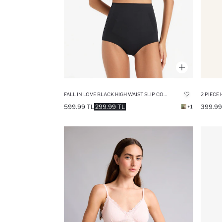
FALL IN LOVE BLACK HIGH WAIST SLIP CORSET
2 PIECE 
599.99 TL
299.99 TL
399.99
+1