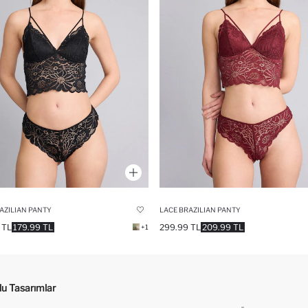
AZILIAN PANTY
LACE BRAZILIAN PANTY
 TL
179.99 TL
299.99 TL
209.99 TL
+1
rlu Tasarımlar