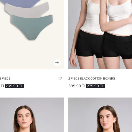
3 PIECE
2 PIECE BLACK COTTON BOXERS
 TL
239.99 TL
399.99 TL
279.99 TL