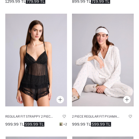
1299.99 TL
779.99 TL
899.99 TL
719.99 TL
REGULAR FIT STRAPPY 2 PIECE CHIFFON SET
2 PIECE REGULAR FIT PYJAMAS SET
999.99 TL
599.99 TL
999.99 TL
599.99 TL
+2