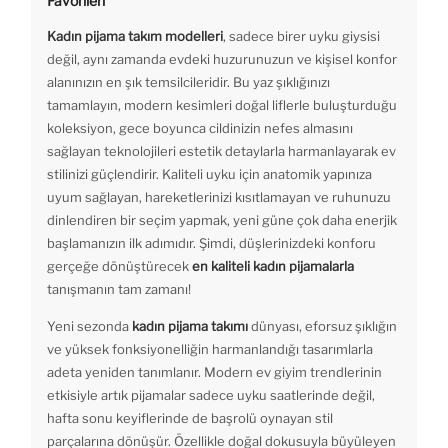
Favorileri
Kadın pijama takım modelleri
, sadece birer uyku giysisi
değil, aynı zamanda evdeki huzurunuzun ve kişisel konfor
alanınızın en şık temsilcileridir. Bu yaz şıklığınızı
tamamlayın, modern kesimleri doğal liflerle buluşturduğu
koleksiyon, gece boyunca cildinizin nefes almasını
sağlayan teknolojileri estetik detaylarla harmanlayarak ev
stilinizi güçlendirir. Kaliteli uyku için anatomik yapınıza
uyum sağlayan, hareketlerinizi kısıtlamayan ve ruhunuzu
dinlendiren bir seçim yapmak, yeni güne çok daha enerjik
başlamanızın ilk adımıdır. Şimdi, düşlerinizdeki konforu
gerçeğe dönüştürecek
en kaliteli kadın pijamalarla
tanışmanın tam zamanı!
Yeni sezonda
kadın pijama takımı
dünyası, eforsuz şıklığın
ve yüksek fonksiyonelliğin harmanlandığı tasarımlarla
adeta yeniden tanımlanır. Modern ev giyim trendlerinin
etkisiyle artık pijamalar sadece uyku saatlerinde değil,
hafta sonu keyiflerinde de başrolü oynayan stil
parçalarına dönüşür. Özellikle doğal dokusuyla büyüleyen