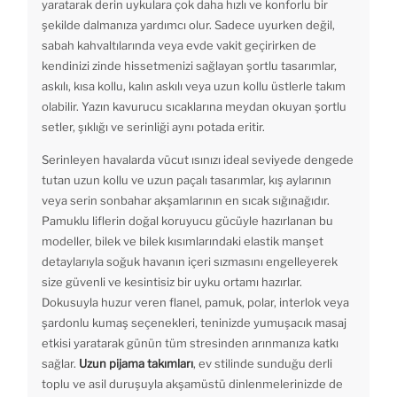
yaratarak derin uykulara çok daha hızlı ve konforlu bir
şekilde dalmanıza yardımcı olur. Sadece uyurken değil,
sabah kahvaltılarında veya evde vakit geçirirken de
kendinizi zinde hissetmenizi sağlayan şortlu tasarımlar,
askılı, kısa kollu, kalın askılı veya uzun kollu üstlerle takım
olabilir. Yazın kavurucu sıcaklarına meydan okuyan şortlu
setler, şıklığı ve serinliği aynı potada eritir.
Serinleyen havalarda vücut ısınızı ideal seviyede dengede
tutan uzun kollu ve uzun paçalı tasarımlar, kış aylarının
veya serin sonbahar akşamlarının en sıcak sığınağıdır.
Pamuklu liflerin doğal koruyucu gücüyle hazırlanan bu
modeller, bilek ve bilek kısımlarındaki elastik manşet
detaylarıyla soğuk havanın içeri sızmasını engelleyerek
size güvenli ve kesintisiz bir uyku ortamı hazırlar.
Dokusuyla huzur veren flanel, pamuk, polar, interlok veya
şardonlu kumaş seçenekleri, teninizde yumuşacık masaj
etkisi yaratarak günün tüm stresinden arınmanıza katkı
sağlar.
Uzun pijama takımları
, ev stilinde sunduğu derli
toplu ve asil duruşuyla akşamüstü dinlenmelerinizde de