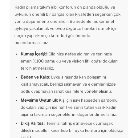
Kadın pijama takım gibi konforun ön planda olduğu ve
uykunun önemli bir parçası olan kıyafetleri seçerken çok
yönlü düşünmeniz önemlidir. Bu nedenle mükemmel
uykuyu yakalamak ve evde özgürce hareket etmek için
seçim yaparken şu kriterleri göz önünde
bulundurmalısınız:
Kumaş İçeriği:
Cildinize nefes aldıran ve teri hızla
emen %100 pamuklu veya viskon lifli doğal dokuları
tercih etmelisiniz.
Beden ve Kalıp
: Uyku sırasında kan dolaşımını
kısıtlamayacak, belinizi sıkmayan ve eklemlerinizde
potluk yapmayan rahat kesimlere yönelmelisiniz.
Mevsime Uygunluk:
Kış için ısıyı hapseden şardonlu
dokuları, yaz için ise hafif ve serin tutan yazlık kadın
pijama takımları seçeneklerini değerlendirmelisiniz.
Dikiş Kalitesi:
Teninizi tahriş etmeyecek yumuşak
dikişli modeller, kesintisiz bir uyku konforu için oldukça
kritiktir.