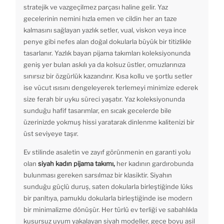
stratejik ve vazgeçilmez parçası haline gelir. Yaz
gecelerinin nemini hızla emen ve cildin her an taze
kalmasını sağlayan yazlık setler, vual, viskon veya ince
penye gibi nefes alan doğal dokularla büyük bir titizlikle
tasarlanır. Yazlık bayan pijama takımları koleksiyonunda
geniş yer bulan askılı ya da kolsuz üstler, omuzlarınıza
sınırsız bir özgürlük kazandırır. Kısa kollu ve şortlu setler
ise vücut ısısını dengeleyerek terlemeyi minimize ederek
size ferah bir uyku süreci yaşatır. Yaz koleksiyonunda
sunduğu hafif tasarımlar, en sıcak gecelerde bile
üzerinizde yokmuş hissi yaratarak dinlenme kalitenizi bir
üst seviyeye taşır.
Ev stilinde asaletin ve zayıf görünmenin en garanti yolu
olan
siyah kadın pijama takımı,
her kadının gardırobunda
bulunması gereken sarsılmaz bir klasiktir. Siyahın
sunduğu güçlü duruş, saten dokularla birleştiğinde lüks
bir parıltıya, pamuklu dokularla birleştiğinde ise modern
bir minimalizme dönüşür. Her türlü ev terliği ve sabahlıkla
kusursuz uyum yakalayan siyah modeller, gece boyu asil