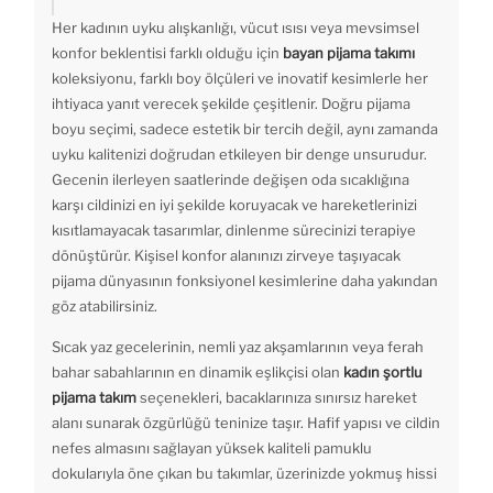
Her kadının uyku alışkanlığı, vücut ısısı veya mevsimsel
konfor beklentisi farklı olduğu için
bayan pijama takımı
koleksiyonu, farklı boy ölçüleri ve inovatif kesimlerle her
ihtiyaca yanıt verecek şekilde çeşitlenir. Doğru pijama
boyu seçimi, sadece estetik bir tercih değil, aynı zamanda
uyku kalitenizi doğrudan etkileyen bir denge unsurudur.
Gecenin ilerleyen saatlerinde değişen oda sıcaklığına
karşı cildinizi en iyi şekilde koruyacak ve hareketlerinizi
kısıtlamayacak tasarımlar, dinlenme sürecinizi terapiye
dönüştürür. Kişisel konfor alanınızı zirveye taşıyacak
pijama dünyasının fonksiyonel kesimlerine daha yakından
göz atabilirsiniz.
Sıcak yaz gecelerinin, nemli yaz akşamlarının veya ferah
bahar sabahlarının en dinamik eşlikçisi olan
kadın şortlu
pijama takım
seçenekleri, bacaklarınıza sınırsız hareket
alanı sunarak özgürlüğü teninize taşır. Hafif yapısı ve cildin
nefes almasını sağlayan yüksek kaliteli pamuklu
dokularıyla öne çıkan bu takımlar, üzerinizde yokmuş hissi