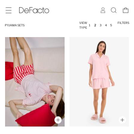
VIEW
FILTERS
PYJAMA SETS
1
2
3
4
5
TYPE