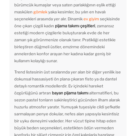
bürümcük kumaşlar veya saten parlaklığının eşlik ettiği
maskülen
gömlek
yaka kesimler, bu yılın en havalı
seçenekleri arasında yer alır. Dinamik
ev giyim
seçkisinde
öne çıkan çizgili kadın
pijama takımı çeşitleri
, zamansız
estetiği modern çizgilerle buluşturarak evde de her
zaman şık görünmenize olanak tanır. Pratikliği estetikle
birleştiren düğmeli üstler, emzirme dönemindeki
annelerden konfor arayan her kadına kadar geniş bir
kullanım kolaylığı sunar.
Trend listesinin üst sıralarında yer alan bir diğer yenilik ise
dokunsal hassasiyeti ön plana çıkaran fisto ya da dantel
detaylı romantik modellerdir. Ev içindeki hareket
özgürlüğünü artıran
bayan pijama takımı
alternatifleri, bu
sezon pastel tonların sakinleştirici gücünden ilham alarak
huzurlu atmosfer yaratır. Yumuşak tuşesiyle cildi şefkatle
sarmalayan penye dokular, nefes alan yapısıyla kesintisiz
bir uyku deneyimi vadeder. Her vücut tipine hitap eden
büyük beden seçenekleri, estetikten ödün vermeden
konforlu bir silüet çizmeniz için özel kalıplarla hazırlanır.