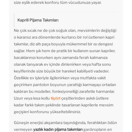
size eşlik ederek konforu tüm vücudunuza yayar.
Kaprili Pijama Takımları
Ne çok sıcak ne de çok soğuk olan, mevsimlerin değiştiği
o kararsız ara dönemlerde kurtarıcı bir rol üstlenen kapri
takımlar, diz altı paça boyuyla mükemmel bir ısı dengesi
sağlar. Hem şık hem de pratik bir kullanım sunan kapriler,
bacaklarınızı korurken aynı zamanda ferah kalmanıza
olanak tanıyarak ev içinde dinlenirken veya hafta sonu
keyiflerinde size büyük bir hareket kabiliyeti vadeder.
Özellikle ev işleriyle ilgilenirken veya mutfakta vakit
geçirirken pantolon boyunun yarattığı karmaşayı ortadan
kaldıran bu modeller, fonksiyonelliği zarafetle harmanlar.
Uzun veya kısa kollu
tişört
çeşitlerinden askılı üstlere
kadar farklı takım şeklinde tasarlanan kaprilerle mevsim
geçişleri konforunu yükseltebilirsiniz.
Güneşin enerjisi akşamlara taşındığında, ferahlıktan ödün
vermeyen
yazlık kadın pijama takımları
gardıropların en