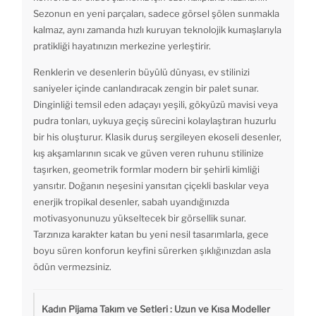
Sezonun en yeni parçaları, sadece görsel şölen sunmakla
kalmaz, aynı zamanda hızlı kuruyan teknolojik kumaşlarıyla
pratikliği hayatınızın merkezine yerleştirir.
Renklerin ve desenlerin büyülü dünyası, ev stilinizi
saniyeler içinde canlandıracak zengin bir palet sunar.
Dinginliği temsil eden adaçayı yeşili, gökyüzü mavisi veya
pudra tonları, uykuya geçiş sürecini kolaylaştıran huzurlu
bir his oluşturur. Klasik duruş sergileyen ekoseli desenler,
kış akşamlarının sıcak ve güven veren ruhunu stilinize
taşırken, geometrik formlar modern bir şehirli kimliği
yansıtır. Doğanın neşesini yansıtan çiçekli baskılar veya
enerjik tropikal desenler, sabah uyandığınızda
motivasyonunuzu yükseltecek bir görsellik sunar.
Tarzınıza karakter katan bu yeni nesil tasarımlarla, gece
boyu süren konforun keyfini sürerken şıklığınızdan asla
ödün vermezsiniz.
Kadın Pijama Takım ve Setleri : Uzun ve Kısa Modeller