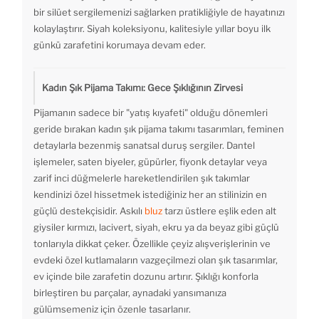
bir silüet sergilemenizi sağlarken pratikliğiyle de hayatınızı
kolaylaştırır. Siyah koleksiyonu, kalitesiyle yıllar boyu ilk
günkü zarafetini korumaya devam eder.
Kadın Şık Pijama Takımı: Gece Şıklığının Zirvesi
Pijamanın sadece bir "yatış kıyafeti" olduğu dönemleri
geride bırakan kadın şık pijama takımı tasarımları, feminen
detaylarla bezenmiş sanatsal duruş sergiler. Dantel
işlemeler, saten biyeler, güpürler, fiyonk detaylar veya
zarif inci düğmelerle hareketlendirilen şık takımlar
kendinizi özel hissetmek istediğiniz her an stilinizin en
güçlü destekçisidir. Askılı
bluz
tarzı üstlere eşlik eden alt
giysiler kırmızı, lacivert, siyah, ekru ya da beyaz gibi güçlü
tonlarıyla dikkat çeker. Özellikle çeyiz alışverişlerinin ve
evdeki özel kutlamaların vazgeçilmezi olan şık tasarımlar,
ev içinde bile zarafetin dozunu artırır. Şıklığı konforla
birleştiren bu parçalar, aynadaki yansımanıza
gülümsemeniz için özenle tasarlanır.