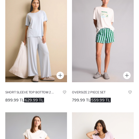
SHORT SLEEVE TOP BOTTOM 2 PIECE PYJAMAS SET
OVERSIZE 2 PIECE SET
899.99 TL
629.99 TL
799.99 TL
559.99 TL