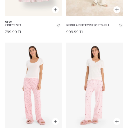
NEW
REGULAR FIT ECRU SOFTSHELL STRAP PYJAMA SET
2 PIECE SET
999.99 TL
799.99 TL