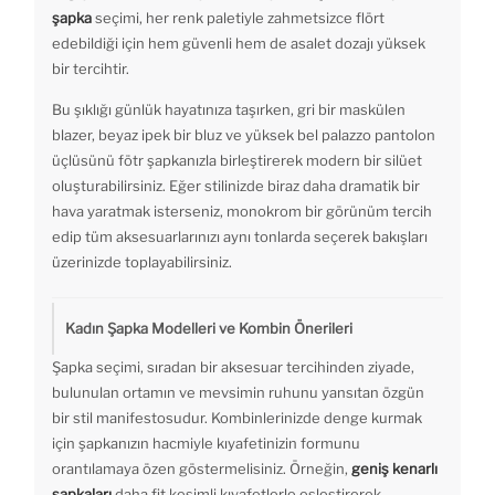
şapka
seçimi, her renk paletiyle zahmetsizce flört
edebildiği için hem güvenli hem de asalet dozajı yüksek
bir tercihtir.
Bu şıklığı günlük hayatınıza taşırken, gri bir maskülen
blazer, beyaz ipek bir bluz ve yüksek bel palazzo pantolon
üçlüsünü fötr şapkanızla birleştirerek modern bir silüet
oluşturabilirsiniz. Eğer stilinizde biraz daha dramatik bir
hava yaratmak isterseniz, monokrom bir görünüm tercih
edip tüm aksesuarlarınızı aynı tonlarda seçerek bakışları
üzerinizde toplayabilirsiniz.
Kadın Şapka Modelleri ve Kombin Önerileri
Şapka seçimi, sıradan bir aksesuar tercihinden ziyade,
bulunulan ortamın ve mevsimin ruhunu yansıtan özgün
bir stil manifestosudur. Kombinlerinizde denge kurmak
için şapkanızın hacmiyle kıyafetinizin formunu
orantılamaya özen göstermelisiniz. Örneğin,
geniş kenarlı
şapkaları
daha fit kesimli kıyafetlerle eşleştirerek