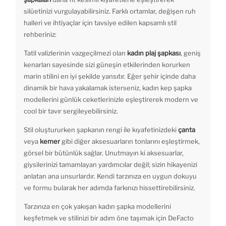
silüetinizi vurgulayabilirsiniz. Farklı ortamlar, değişen ruh
halleri ve ihtiyaçlar için tavsiye edilen kapsamlı stil
rehberiniz:
Tatil valizlerinin vazgeçilmezi olan
kadın plaj şapkası
, geniş
kenarları sayesinde sizi güneşin etkilerinden korurken
marin stilini en iyi şekilde yansıtır. Eğer şehir içinde daha
dinamik bir hava yakalamak isterseniz, kadın kep şapka
modellerini günlük ceketlerinizle eşleştirerek modern ve
cool bir tavır sergileyebilirsiniz.
Stil oluştururken şapkanın rengi ile kıyafetinizdeki
çanta
veya
kemer
gibi diğer aksesuarların tonlarını eşleştirmek,
görsel bir bütünlük sağlar. Unutmayın ki aksesuarlar,
giysilerinizi tamamlayan yardımcılar değil; sizin hikayenizi
anlatan ana unsurlardır. Kendi tarzınıza en uygun dokuyu
ve formu bularak her adımda farkınızı hissettirebilirsiniz.
Tarzınıza en çok yakışan kadın şapka modellerini
keşfetmek ve stilinizi bir adım öne taşımak için DeFacto