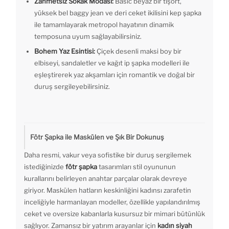
Zahmetsiz Sokak Modası:
Basic beyaz bir tişört,
yüksek bel baggy jean ve deri ceket ikilisini kep şapka
ile tamamlayarak metropol hayatının dinamik
temposuna uyum sağlayabilirsiniz.
Bohem Yaz Esintisi:
Çiçek desenli maksi boy bir
elbiseyi, sandaletler ve kağıt ip şapka modelleri ile
eşleştirerek yaz akşamları için romantik ve doğal bir
duruş sergileyebilirsiniz.
Fötr Şapka ile Maskülen ve Şık Bir Dokunuş
Daha resmi, vakur veya sofistike bir duruş sergilemek
istediğinizde
fötr şapka
tasarımları stil oyununun
kurallarını belirleyen anahtar parçalar olarak devreye
giriyor. Maskülen hatların keskinliğini kadınsı zarafetin
inceliğiyle harmanlayan modeller, özellikle yapılandırılmış
ceket ve oversize kabanlarla kusursuz bir mimari bütünlük
sağlıyor. Zamansız bir yatırım arayanlar için
kadın siyah