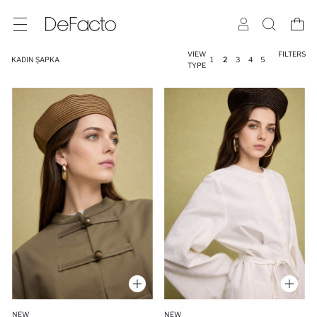
VIEW
FILTERS
KADIN ŞAPKA
1
2
3
4
5
TYPE
NEW
NEW