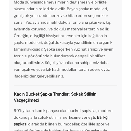
Moda dünyasında mevsimlerin değişmesiyle birlikte
aksesuarların rolleri de evrilir. Bayan şapka modelleri,
geniş bir yelpazede her zevke hitap eden seçenekler
sunar. Yaz aylarında hafif dokular ön plana çıkarken, kış
aylarında koruyucu ve dokulu materyaller tercih edilir.
Örneğin, el işçiliği hissiyatını sevenler için kağıttan ip
şapka modelleri, doğal dokusuyla yaz stilinin en organik
tamamlayıcısıdır. Şapka seçerken yüz hatlarınızı ve giyim
tarzınızı göz önünde bulundurarak dengeli bir silüet
oluşturabilirsiniz. Köşeli yüz hatlarına sahipseniz daha
yumuşak ve yuvarlak hatlı modelleri tercih ederek yüz
ifadenizi dengeleyebilirsiniz.
Kadın Bucket Şapka Trendleri: Sokak Stilinin
Vazgeçilmezi
90’lı yılların ikonik parçası olan bucket şapkalar, modern
dokunuşlarla sokak stilinin merkezine yerleşti.
Balıkçı
şapkası
olarak da bilinen bu modeller, özellikle spor ve
salaş görünümlerle beklentileri karşılar. Kış aylarında