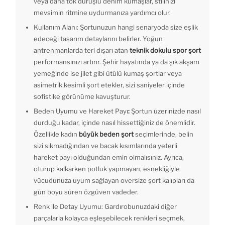
veya daha tok duruşlu denim kumaşlar, stilinizi
mevsimin ritmine uydurmanıza yardımcı olur.
Kullanım Alanı: Şortunuzun hangi senaryoda size eşlik
edeceği tasarım detaylarını belirler. Yoğun
antrenmanlarda teri dışarı atan
teknik dokulu spor şort
performansınızı artırır. Şehir hayatında ya da şık akşam
yemeğinde ise jilet gibi ütülü kumaş şortlar veya
asimetrik kesimli şort etekler, sizi saniyeler içinde
sofistike görünüme kavuşturur.
Beden Uyumu ve Hareket Payı
:
Şortun üzerinizde nasıl
durduğu kadar, içinde nasıl hissettiğiniz de önemlidir.
Özellikle kadın
büyük beden şort
seçimlerinde, belin
sizi sıkmadığından ve bacak kısımlarında yeterli
hareket payı olduğundan emin olmalısınız. Ayrıca,
oturup kalkarken potluk yapmayan, esnekliğiyle
vücudunuza uyum sağlayan oversize şort kalıpları da
gün boyu süren özgüven vadeder.
Renk ile Detay Uyumu:
Gardırobunuzdaki diğer
parçalarla kolayca eşleşebilecek renkleri seçmek,