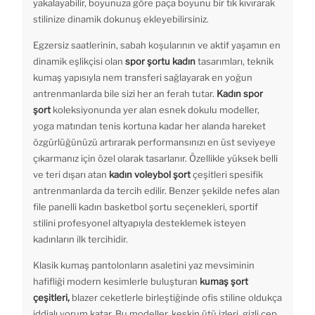
yakalayabilir, boyunuza göre paça boyunu bir tık kıvırarak
stilinize dinamik dokunuş ekleyebilirsiniz.
Egzersiz saatlerinin, sabah koşularının ve aktif yaşamın en
dinamik eşlikçisi olan
spor şortu kadın
tasarımları, teknik
kumaş yapısıyla nem transferi sağlayarak en yoğun
antrenmanlarda bile sizi her an ferah tutar.
Kadın spor
şort
koleksiyonunda yer alan esnek dokulu modeller,
yoga matından tenis kortuna kadar her alanda hareket
özgürlüğünüzü artırarak performansınızı en üst seviyeye
çıkarmanız için özel olarak tasarlanır. Özellikle yüksek belli
ve teri dışarı atan
kadın voleybol şort
çeşitleri spesifik
antrenmanlarda da tercih edilir. Benzer şekilde nefes alan
file panelli kadın basketbol şortu seçenekleri, sportif
stilini profesyonel altyapıyla desteklemek isteyen
kadınların ilk tercihidir.
Klasik kumaş pantolonların asaletini yaz mevsiminin
hafifliği modern kesimlerle buluşturan
kumaş şort
çeşitleri,
blazer ceketlerle birleştiğinde ofis stiline oldukça
iddialı yorum katar. Bu modeller, keskin ütü izleri, gizli cep