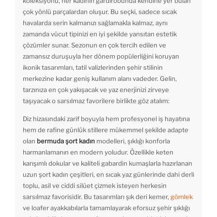
koleksiyonu, her kadının gardırobunda kendine yer bulan
çok yönlü parçalardan oluşur. Bu seçki, sadece sıcak
havalarda serin kalmanızı sağlamakla kalmaz, aynı
zamanda vücut tipinizi en iyi şekilde yansıtan estetik
çözümler sunar. Sezonun en çok tercih edilen ve
zamansız duruşuyla her dönem popülerliğini koruyan
ikonik tasarımları, tatil valizlerinden şehir stilinin
merkezine kadar geniş kullanım alanı vadeder. Gelin,
tarzınıza en çok yakışacak ve yaz enerjinizi zirveye
taşıyacak o sarsılmaz favorilere birlikte göz atalım:
Diz hizasındaki zarif boyuyla hem profesyonel iş hayatına
hem de rafine günlük stillere mükemmel şekilde adapte
olan
bermuda şort kadın
modelleri, şıklığı konforla
harmanlamanın en modern yoludur. Özellikle keten
karışımlı dokular ve kaliteli gabardin kumaşlarla hazırlanan
uzun şort kadın çeşitleri, en sıcak yaz günlerinde dahi derli
toplu, asil ve ciddi silüet çizmek isteyen herkesin
sarsılmaz favorisidir. Bu tasarımları şık deri kemer,
gömlek
ve loafer ayakkabılarla tamamlayarak eforsuz şehir şıklığı