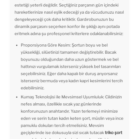
estetiği yeterli değildir. Seçtiğiniz parçanın gün içindeki
hareketlerinize nasıl eşlik edeceği ya da vücudunuzu nasıl
dengeleyeceği çok daha kritiktir. Gardırobunuzun bu
dinamik parçasını seçerken konfor ile şıklığı aynı potada
eritmek adına şu profesyonel kriterlere odaklanabilirsiniz:
Proporsiyona Göre Kesim: Şortun boyu ve bel
yüksekliği, silüetinizi tamamen değiştirebilir. Bacak
boyunuzu olduğundan daha uzun göstermek ve bel
hattınızı vurgulamak isterseniz yüksek bel tasarımları
seçebilirsiniz. Eğer daha kapalı bir duruş arıyorsanız
isterseniz bermuda veya kadın kapri kesimlerini tercih
edebilirsiniz.
Kumaş Teknolojisi ile Mevsimsel Uyumluluk: Cildinizin
nefes alması, özellikle sıcak yaz günlerinde
konforunuzun anahtarıdır. Yazın terlemeyi minimize
eden ve serin tutan kadın keten şort, müslin veya ince
pamuklu dokuları tercih etmelisiniz. Mevsim
geçişlerinde ise dokusuyla sizi sıcak tutacak
triko şort