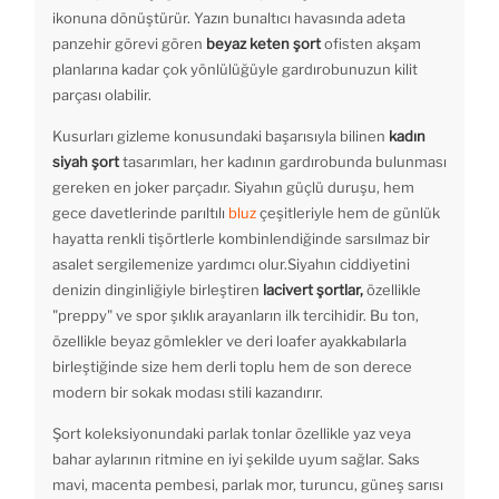
ikonuna dönüştürür. Yazın bunaltıcı havasında adeta
panzehir görevi gören
beyaz keten şort
ofisten akşam
planlarına kadar çok yönlülüğüyle gardırobunuzun kilit
parçası olabilir.
Kusurları gizleme konusundaki başarısıyla bilinen
kadın
siyah şort
tasarımları, her kadının gardırobunda bulunması
gereken en joker parçadır. Siyahın güçlü duruşu, hem
gece davetlerinde parıltılı
bluz
çeşitleriyle hem de günlük
hayatta renkli tişörtlerle kombinlendiğinde sarsılmaz bir
asalet sergilemenize yardımcı olur.Siyahın ciddiyetini
denizin dinginliğiyle birleştiren
lacivert şortlar,
özellikle
"preppy" ve spor şıklık arayanların ilk tercihidir. Bu ton,
özellikle beyaz gömlekler ve deri loafer ayakkabılarla
birleştiğinde size hem derli toplu hem de son derece
modern bir sokak modası stili kazandırır.
Şort koleksiyonundaki parlak tonlar özellikle yaz veya
bahar aylarının ritmine en iyi şekilde uyum sağlar. Saks
mavi, macenta pembesi, parlak mor, turuncu, güneş sarısı