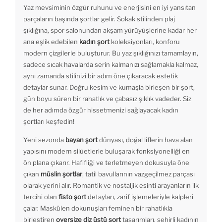
Yaz mevsiminin özgür ruhunu ve enerjisini en iyi yansıtan
parçaların başında şortlar gelir. Sokak stilinden plaj
şıklığına, spor salonundan akşam yürüyüşlerine kadar her
ana eşlik edebilen
kadın şort
koleksiyonları, konforu
modern çizgilerle buluşturur. Bu yaz şıklığınızı tamamlayın,
sadece sıcak havalarda serin kalmanızı sağlamakla kalmaz,
aynı zamanda stilinizi bir adım öne çıkaracak estetik
detaylar sunar. Doğru kesim ve kumaşla birleşen bir şort,
gün boyu süren bir rahatlık ve çabasız şıklık vadeder. Siz
de her adımda özgür hissetmenizi sağlayacak kadın
şortları keşfedin!
Yeni sezonda
bayan şort
dünyası, doğal liflerin hava alan
yapısını modern silüetlerle buluşarak fonksiyonelliği en
ön plana çıkarır. Hafifliği ve terletmeyen dokusuyla öne
çıkan
müslin şortlar
, tatil bavullarının vazgeçilmez parçası
olarak yerini alır. Romantik ve nostaljik esinti arayanların ilk
tercihi olan
fisto şort
detayları, zarif işlemeleriyle kalpleri
çalar. Maskülen dokunuşları feminen bir rahatlıkla
birleştiren
oversize diz üstü şort
tasarımları, şehirli kadının