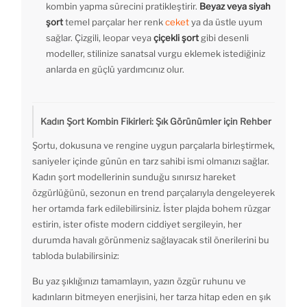
kombin yapma sürecini pratikleştirir.
Beyaz veya siyah
şort
temel parçalar her renk
ceket
ya da üstle uyum
sağlar. Çizgili, leopar veya
çiçekli şort
gibi desenli
modeller, stilinize sanatsal vurgu eklemek istediğiniz
anlarda en güçlü yardımcınız olur.
Kadın Şort Kombin Fikirleri: Şık Görünümler için Rehber
Şortu, dokusuna ve rengine uygun parçalarla birleştirmek,
saniyeler içinde günün en tarz sahibi ismi olmanızı sağlar.
Kadın şort modellerinin sunduğu sınırsız hareket
özgürlüğünü, sezonun en trend parçalarıyla dengeleyerek
her ortamda fark edilebilirsiniz. İster plajda bohem rüzgar
estirin, ister ofiste modern ciddiyet sergileyin, her
durumda havalı görünmeniz sağlayacak stil önerilerini bu
tabloda bulabilirsiniz:
Bu yaz şıklığınızı tamamlayın, yazın özgür ruhunu ve
kadınların bitmeyen enerjisini, her tarza hitap eden en şık