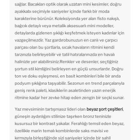
sağlar. Bacakları optik olarak uzatan mini kesimler, doğru
ayakkabı seçimiyle saniyeler içinde farklı bir moda
karakterine bürünür. Koleksiyonda yer alan fisto nakışlı,
bağcık detaylı veya metalik aksesuarlı mini modeller,
detaylarda gizlenen şıklığı keşfetmek isteyen kadınlar için
vazgeçilmezdir. Yaz gardırobunuzun en canlı ve çarpıcı
parçası olan bu şortlarla, sıcak havaların ritmini kendi
tarzınızla belirleyebilir ve tatil hatıralarınızda en havalı
halinizle yer alabilirsiniz.Renkler ve desenler, seçtiğiniz
şortun stil kimliğini belirleyen en güçlü unsurlardır. Doğru
ton ve doku eşleşmesi, en basit kombinleri bile bir anda
podyum şıklığına taşıyabilir. Sezonun en trend parçalarıyla
geniş renk paleti, klasiklerin asaletinden yazın enerjik
ritmine kadar her zevke hitap eden zengin bir seçki sunar.
Yaz mevsiminin tartışmasız lideri olan
beyaz şort çeşitleri
,
güneşin aydınlığını stilinize taşırken bronz teninizle
kusursuz bir kontrast yakalar. Ferahlığı temsil eden beyaz,
özellikle marin temalı kombinlerde saks mavisi ve
kırmızıyla birleştiğinde sizi saniyeler içinde bir sahil