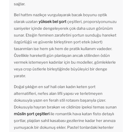
sağlar.
Bel hattını nazikçe vurgulayarak bacak boyunu optik
olarak uzatan
yüksek bel şort
çeşitleri, proporsiyonunuzu
saniyeler içinde dengeleyerek çok daha uzun görünüm
sunar. Eteğin feminen zarafetini şortun sunduğu hareket
özgürlüğü ve güvenle birleştiren şort etek (skort)
tasarımları ise hem şık hem de pratik kullanım vadeder.
Özellikle hareketli gün planlayan ancak stilinden ödün
vermek istemeyen kadınlar için bu modeller, gömleklerle
veya crop üstlerle birleştiğinde büyüleyici bir denge
yaratır.
Doğal şıklığın en saf hali olan kadın keten şort
alternatifleri, nefes alan lifli yapısı ve terletmeyen
dokusuyla yazın en ferah stil rotasını başarıyla çizer.
Dokusuyla hayran bırakan ve cildinize ipeksi temas sunan
müslin şort çeşitleri
ile romantik hava katan fisto detaylı
şortlar, plajdan sahil kasabası gezilerine kadar her anınıza
yumuşacık bir dokunuş ekler. Pastel tonlardaki ketenler