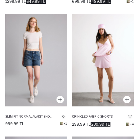
1299.99 TL
649.99 TL
699.99 TL
489.99 TL
+1
SLIM FIT NORMAL WAIST SHORTS
CRINKLED FABRIC SHORTS
999.99 TL
+1
299.99 TL
209.99 TL
+4