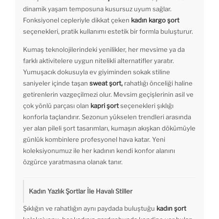
dinamik yaşam temposuna kusursuz uyum sağlar.
Fonksiyonel cepleriyle dikkat çeken
kadın kargo şort
seçenekleri, pratik kullanımı estetik bir formla buluşturur.
Kumaş teknolojilerindeki yenilikler, her mevsime ya da
farklı aktivitelere uygun nitelikli alternatifler yaratır.
Yumuşacık dokusuyla ev giyiminden sokak stiline
saniyeler içinde taşan
sweat şort,
rahatlığı önceliği haline
getirenlerin vazgeçilmezi olur. Mevsim geçişlerinin asil ve
çok yönlü parçası olan
kapri şort
seçenekleri şıklığı
konforla taçlandırır. Sezonun yükselen trendleri arasında
yer alan pileli şort tasarımları, kumaşın akışkan dökümüyle
günlük kombinlere profesyonel hava katar. Yeni
koleksiyonumuz ile her kadının kendi konfor alanını
özgürce yaratmasına olanak tanır.
Kadın Yazlık Şortlar İle Havalı Stiller
Şıklığın ve rahatlığın aynı paydada buluştuğu
kadın şort