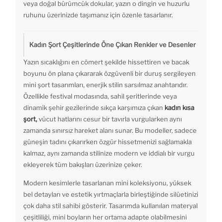
veya doğal bürümcük dokular, yazın o dingin ve huzurlu
ruhunu üzerinizde taşımanız için özenle tasarlanır.
Kadın Şort Çeşitlerinde Öne Çıkan Renkler ve Desenler
Yazın sıcaklığını en cömert şekilde hissettiren ve bacak
boyunu ön plana çıkararak özgüvenli bir duruş sergileyen
mini şort tasarımları, enerjik stilin sarsılmaz anahtarıdır.
Özellikle festival modasında, sahil şeritlerinde veya
dinamik şehir gezilerinde sıkça karşımıza çıkan
kadın kısa
şort,
vücut hatlarını cesur bir tavırla vurgularken aynı
zamanda sınırsız hareket alanı sunar. Bu modeller, sadece
güneşin tadını çıkarırken özgür hissetmenizi sağlamakla
kalmaz, aynı zamanda stilinize modern ve iddialı bir vurgu
ekleyerek tüm bakışları üzerinize çeker.
Modern kesimlerle tasarlanan mini koleksiyonu, yüksek
bel detayları ve estetik yırtmaçlarla birleştiğinde silüetinizi
çok daha stil sahibi gösterir. Tasarımda kullanılan materyal
çeşitliliği, mini boyların her ortama adapte olabilmesini