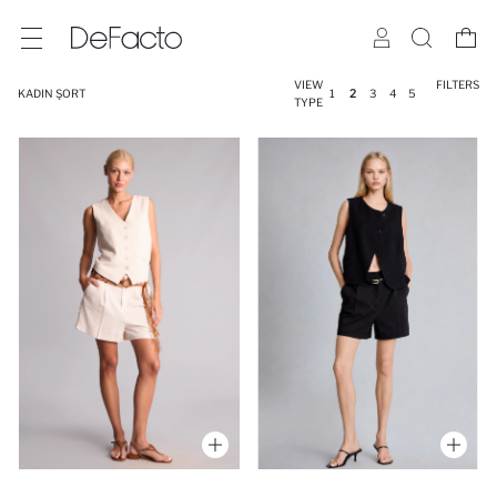
VIEW
FILTERS
KADIN ŞORT
1
2
3
4
5
TYPE