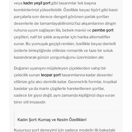
veya
kadın yeşil şort
gibi tasarımlar tek başına
kombinlerinizi yükseltebilir. Özellikle beyaz tişört gibi basic
parçalarla son derece dengeli görünen parlak şortları
desenlerle de tamamlayabilirsiniz.Yaz akşamlarının dingin
ruhuna uyum sağlayan lila, bebek mavisi ve
pembe şort
çeşitleri, naif bir şıklık arayanlar için harika alternatifler
sunar. Bu yumuşak geçişli renkler, özellikle beyaz dantelli
üstlerle birleştiğinde stilinize romantik ve taze bir soluk
kazandırarak günün yorgunluğunu üzerinizden alır.
Doğanın uyanışını müjdeleyen çiçeklerden vahşi bir
çekicilik sunan
leopar şort
tasarımlarına kadar desenler
stilinize göz alıcı derinlik katar. Geometrik formlar, tropikal
baskılar ya da marin çizgilerle hareketlenen şortlar,
sadece bir giysi değil, aynı zamanda kişiliğinizi dışa vuran
birer stil imzasıdır.
Kadın Şort: Kumaş ve Kesim Özellikleri
Kusursuz şort deneyimi için sadece modelin ilk bakıştaki