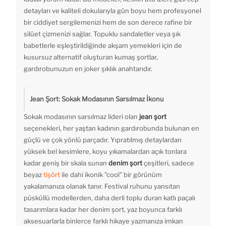
detayları ve kaliteli dokularıyla gün boyu hem profesyonel
bir ciddiyet sergilemenizi hem de son derece rafine bir
silüet çizmenizi sağlar. Topuklu sandaletler veya şık
babetlerle eşleştirildiğinde akşam yemekleri için de
kusursuz alternatif oluşturan kumaş şortlar,
gardırobunuzun en joker şıklık anahtarıdır.
Jean Şort: Sokak Modasının Sarsılmaz İkonu
Sokak modasının sarsılmaz lideri olan
jean şort
seçenekleri, her yaştan kadının gardırobunda bulunan en
güçlü ve çok yönlü parçadır. Yıpratılmış detaylardan
yüksek bel kesimlere, koyu yıkamalardan açık tonlara
kadar geniş bir skala sunan
denim şort
çeşitleri, sadece
beyaz
tişört
ile dahi ikonik "cool" bir görünüm
yakalamanıza olanak tanır. Festival ruhunu yansıtan
püsküllü modellerden, daha derli toplu duran katlı paçalı
tasarımlara kadar her denim şort, yaz boyunca farklı
aksesuarlarla binlerce farklı hikaye yazmanıza imkan